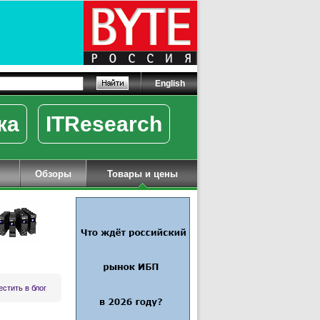
English
ка
ITResearch
Обзоры
Товары и цены
стить в блог