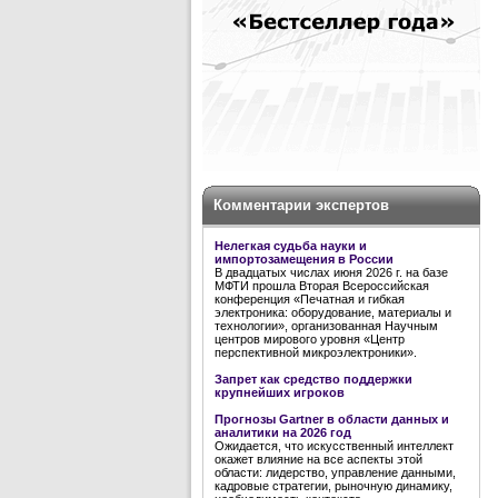
Комментарии экспертов
Нелегкая судьба науки и
импортозамещения в России
В двадцатых числах июня 2026 г. на базе
МФТИ прошла Вторая Всероссийская
конференция «Печатная и гибкая
электроника: оборудование, материалы и
технологии», организованная Научным
центров мирового уровня «Центр
перспективной микроэлектроники».
Запрет как средство поддержки
крупнейших игроков
Прогнозы Gartner в области данных и
аналитики на 2026 год
Ожидается, что искусственный интеллект
окажет влияние на все аспекты этой
области: лидерство, управление данными,
кадровые стратегии, рыночную динамику,