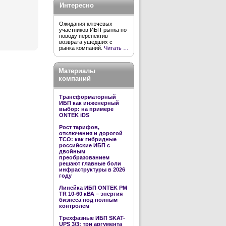
Интересно
Ожидания ключевых
участников ИБП-рынка по
поводу перспектив
возврата ушедших с
рынка компаний.
Читать …
Материалы
компаний
Трансформаторный
ИБП как инженерный
выбор: на примере
ONTEK iDS
Рост тарифов,
отключения и дорогой
TCO: как гибридные
российские ИБП с
двойным
преобразованием
решают главные боли
инфраструктуры в 2026
году
Линейка ИБП ONTEK PM
TR 10-60 кВА – энергия
бизнеса под полным
контролем
Трехфазные ИБП SKAT-
UPS 3/3: три аргумента