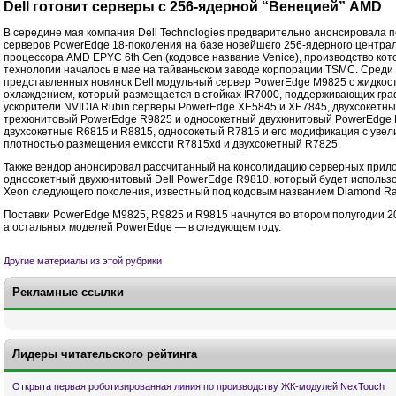
Dell готовит серверы с 256-ядерной “Венецией” AMD
В середине мая компания Dell Technologies предварительно анонсировала 
серверов PowerEdge 18-поколения на базе новейшего 256-ядерного центра
процессора AMD EPYC 6th Gen (кодовое название Venice), производство кото
технологии началось в мае на тайваньском заводе корпорации TSMC. Среди
представленных новинок Dell модульный сервер PowerEdge M9825 с жидко
охлаждением, который размещается в стойках IR7000, поддерживающих гр
ускорители NVIDIA Rubin серверы PowerEdge XE5845 и XE7845, двухсокетн
трехюнитовый PowerEdge R9825 и односокетный двухюнитовый PowerEdge 
двухсокетные R6815 и R8815, односокетый R7815 и его модификация с уве
плотностью размещения емкости R7815xd и двухсокетный R7825.
Также вендор анонсировал рассчитанный на консолидацию серверных прил
односокетный двухюнитовый Dell PowerEdge R9810, который будет использов
Xeon следующего поколения, известный под кодовым названием Diamond Ra
Поставки PowerEdge M9825, R9825 и R9815 начнутся во втором полугодии 2
а остальных моделей PowerEdge — в следующем году.
Другие материалы из этой рубрики
Рекламные ссылки
Лидеры читательского рейтинга
Открыта первая роботизированная линия по производству ЖК-модулей NexTouch