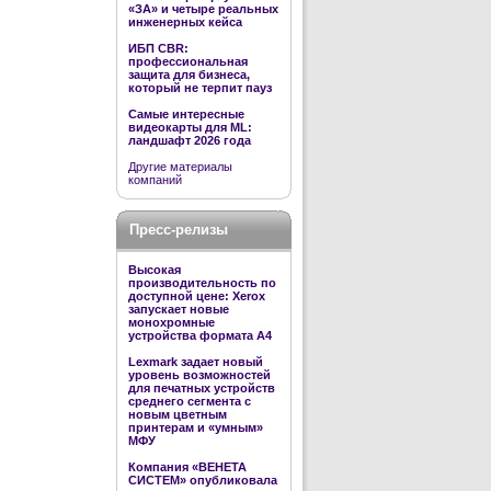
«ЗА» и четыре реальных
инженерных кейса
ИБП CBR:
профессиональная
защита для бизнеса,
который не терпит пауз
Самые интересные
видеокарты для ML:
ландшафт 2026 года
Другие материалы
компаний
Пресс-релизы
Высокая
производительность по
доступной цене: Xerox
запускает новые
монохромные
устройства формата А4
Lexmark задает новый
уровень возможностей
для печатных устройств
среднего сегмента с
новым цветным
принтерам и «умным»
МФУ
Компания «ВЕНЕТА
СИСТЕМ» опубликовала