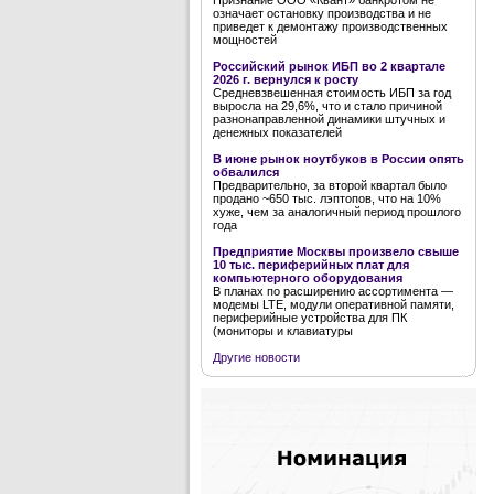
Признание ООО «Квант» банкротом не
означает остановку производства и не
приведет к демонтажу производственных
мощностей
Российский рынок ИБП во 2 квартале
2026 г. вернулся к росту
Средневзвешенная стоимость ИБП за год
выросла на 29,6%, что и стало причиной
разнонаправленной динамики штучных и
денежных показателей
В июне рынок ноутбуков в России опять
обвалился
Предварительно, за второй квартал было
продано ~650 тыс. лэптопов, что на 10%
хуже, чем за аналогичный период прошлого
года
Предприятие Москвы произвело свыше
10 тыс. периферийных плат для
компьютерного оборудования
В планах по расширению ассортимента —
модемы LTE, модули оперативной памяти,
периферийные устройства для ПК
(мониторы и клавиатуры
Другие новости