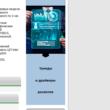
первые модели
льного
рого по 2-нм
стным
афические
ый
R9815,
личенной
ожений
ать ЦП Intel
pids.
026,