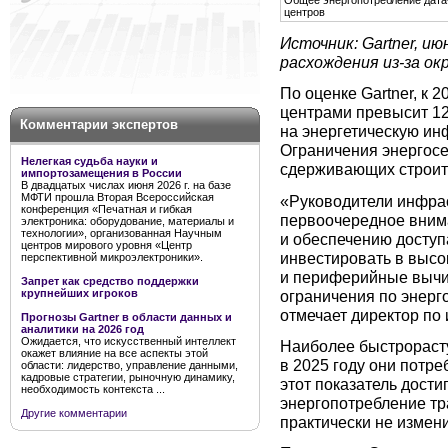
центров
Источник: Gartner, и
расхождения из-за ок
По оценке Gartner, к 2
центрами превысит 120
Комментарии экспертов
на энергетическую ин
Ограничения энергосе
Нелегкая судьба науки и
сдерживающих строит
импортозамещения в России
В двадцатых числах июня 2026 г. на базе
МФТИ прошла Вторая Всероссийская
«Руководители инфра
конференция «Печатная и гибкая
первоочередное вни
электроника: оборудование, материалы и
технологии», организованная Научным
и обеспечению доступ
центров мирового уровня «Центр
инвестировать в выс
перспективной микроэлектроники».
и периферийные вычис
Запрет как средство поддержки
ограничения по энерг
крупнейших игроков
отмечает директор по
Прогнозы Gartner в области данных и
аналитики на 2026 год
Ожидается, что искусственный интеллект
Наиболее быстрораст
окажет влияние на все аспекты этой
в 2025 году они потреб
области: лидерство, управление данными,
кадровые стратегии, рыночную динамику,
этот показатель дости
необходимость контекста ...
энергопотребление тр
Другие комментарии
практически не измени