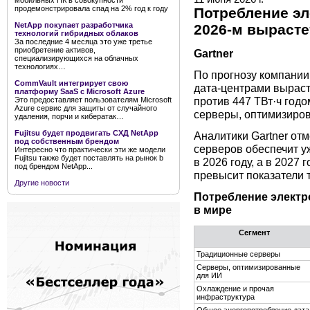
мобильных ПК в совокупности
продемонстрировала спад на 2% год к году
Потребление эл
NetApp покупает разработчика
2026-м вырасте
технологий гибридных облаков
За последние 4 месяца это уже третье
приобретение активов,
Gartner
специализирующихся на облачных
технологиях…
По прогнозу компании
CommVault интегрирует свою
дата-центрами вырасте
платформу SaaS с Microsoft Azure
против 447 ТВт·ч год
Это предоставляет пользователям Microsoft
Azure сервис для защиты от случайного
серверы, оптимизиров
удаления, порчи и кибератак…
Fujitsu будет продвигать СХД NetApp
Аналитики Gartner от
под собственным брендом
серверов обеспечит у
Интересно что практически эти же модели
Fujitsu также будет поставлять на рынок b
в 2026 году, а в 2027
под брендом NetApp...
превысит показатели 
Другие новости
Потребление электр
в мире
Сегмент
Традиционные серверы
Серверы, оптимизированные
для ИИ
Охлаждение и прочая
инфраструктура
Общее энергопотребление дата