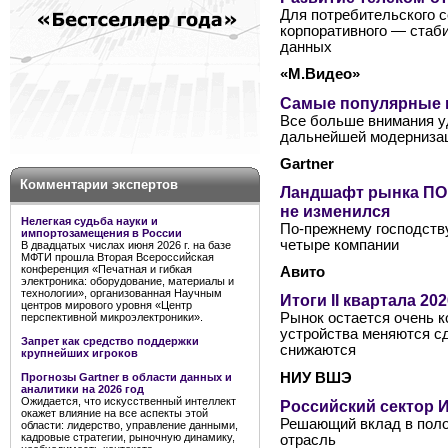
Для потребительского с
корпоративного — стаб
данных
«М.Видео»
Самые популярные к
Все больше внимания у
дальнейшей модернизац
Gartner
Комментарии экспертов
Ландшафт рынка ПО 
не изменился
Нелегкая судьба науки и
По-прежнему господств
импортозамещения в России
четыре компании
В двадцатых числах июня 2026 г. на базе
МФТИ прошла Вторая Всероссийская
конференция «Печатная и гибкая
Авито
электроника: оборудование, материалы и
технологии», организованная Научным
Итоги II квартала 2
центров мирового уровня «Центр
Рынок остается очень к
перспективной микроэлектроники».
устройства меняются сд
Запрет как средство поддержки
снижаются
крупнейших игроков
НИУ ВШЭ
Прогнозы Gartner в области данных и
аналитики на 2026 год
Ожидается, что искусственный интеллект
Российский сектор И
окажет влияние на все аспекты этой
Решающий вклад в поло
области: лидерство, управление данными,
кадровые стратегии, рыночную динамику,
отрасль