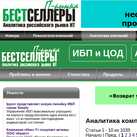
Номера
Показатели компаний
Аналитика компаний
ИБП и ЦОД
Проблемы и мнения
Статистика
Продукты
Новости
Ippon представляет новую линейку ИБП
серии Simple
Управление ИБП максимально упрощено:
на корпусе предусмотрена одна кнопка вкл./
выкл. со встроенным светодиодным
Аналитика ком
индикатором состояния
Компания «Некс-Т» покупает активы
Статьи 1 - 10 из 1039
ООО «Квант»
Начало | Пред. |
1
2
3
4