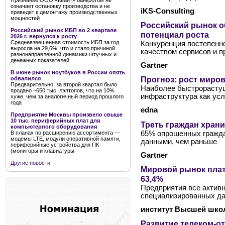
Признание ООО «Квант» банкротом не
означает остановку производства и не
iKS-Consulting
приведет к демонтажу производственных
мощностей
Российский рынок о
Российский рынок ИБП во 2 квартале
потенциал роста
2026 г. вернулся к росту
Средневзвешенная стоимость ИБП за год
Конкуренция постепенн
выросла на 29,6%, что и стало причиной
качеством сервисов и 
разнонаправленной динамики штучных и
денежных показателей
Gartner
В июне рынок ноутбуков в России опять
Прогноз: рост миров
обвалился
Предварительно, за второй квартал было
Наиболее быстрорастущ
продано ~650 тыс. лэптопов, что на 10%
инфраструктура как усл
хуже, чем за аналогичный период прошлого
года
edna
Предприятие Москвы произвело свыше
10 тыс. периферийных плат для
Треть граждан храни
компьютерного оборудования
65% опрошенных гражда
В планах по расширению ассортимента —
модемы LTE, модули оперативной памяти,
данными, чем раньше
периферийные устройства для ПК
(мониторы и клавиатуры
Gartner
Другие новости
Мировой рынок плат
63,4%
Предприятия все актив
специализированных д
институт Высшей шко
Развитие телеком-от