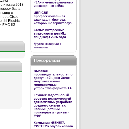
Avaya
«ЗА» и четыре реальных
по итогам 2013
инженерных кейса
стерос» была
msung в
ИБП CBR:
профессиональная
нера Cisco.
защита для бизнеса,
hi Electric,
который не терпит пауз
и EMC IIG
Самые интересные
видеокарты для ML:
ландшафт 2026 года
Другие материалы
компаний
Пресс-релизы
Высокая
производительность по
доступной цене: Xerox
запускает новые
монохромные
устройства формата А4
Lexmark задает новый
уровень возможностей
для печатных устройств
среднего сегмента с
новым цветным
принтерам и «умным»
МФУ
Компания «ВЕНЕТА
СИСТЕМ» опубликовала