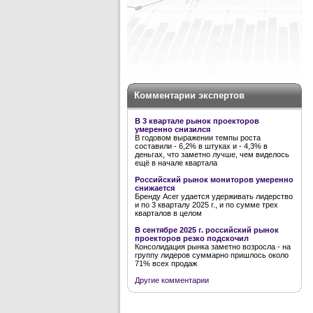
Комментарии экспертов
В 3 квартале рынок проекторов
умеренно снизился
В годовом выражении темпы роста
составили - 6,2% в штуках и - 4,3% в
деньгах, что заметно лучше, чем виделось
ещё в начале квартала
Российский рынок мониторов умеренно
снижается
Бренду Acer удается удерживать лидерство
и по 3 кварталу 2025 г., и по сумме трех
кварталов в целом
В сентябре 2025 г. российский рынок
проекторов резко подскочил
Консолидация рынка заметно возросла - на
группу лидеров суммарно пришлось около
71% всех продаж
Другие комментарии