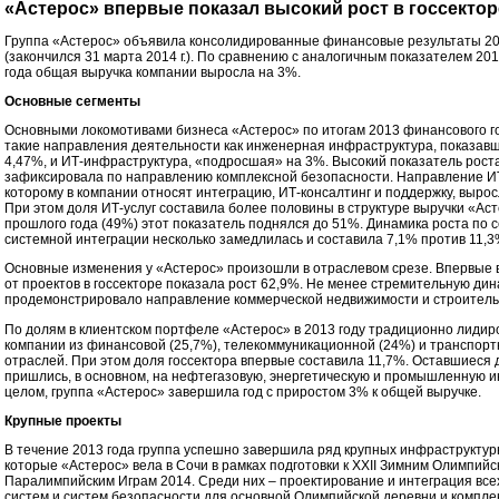
«Астерос» впервые показал высокий рост в госсектор
Группа «Астерос» объявила консолидированные финансовые результаты 20
(закончился 31 марта 2014 г.). По сравнению с аналогичным показателем 20
года общая выручка компании выросла на 3%.
Основные сегменты
Основными локомотивами бизнеса «Астерос» по итогам 2013 финансового г
такие направления деятельности как инженерная инфраструктура, показавш
4,47%, и ИТ-инфраструктура, «подросшая» на 3%. Высокий показатель роста
зафиксировала по направлению комплексной безопасности. Направление ИТ-
которому в компании относят интеграцию, ИТ-консалтинг и поддержку, вырос
При этом доля ИТ-услуг составила более половины в структуре выручки «Аст
прошлого года (49%) этот показатель поднялся до 51%. Динамика роста по 
системной интеграции несколько замедлилась и составила 7,1% против 11,3%
Основные изменения у «Астерос» произошли в отраслевом срезе. Впервые 
от проектов в госсекторе показала рост 62,9%. Не менее стремительную ди
продемонстрировало направление коммерческой недвижимости и строительс
По долям в клиентском портфеле «Астерос» в 2013 году традиционно лидир
компании из финансовой (25,7%), телекоммуникационной (24%) и транспорт
отраслей. При этом доля госсектора впервые составила 11,7%. Оставшиеся 
пришлись, в основном, на нефтегазовую, энергетическую и промышленную и
целом, группа «Астерос» завершила год с приростом 3% к общей выручке.
Крупные проекты
В течение 2013 года группа успешно завершила ряд крупных инфраструктур
которые «Астерос» вела в Сочи в рамках подготовки к XXII Зимним Олимпийс
Паралимпийским Играм 2014. Среди них – проектирование и интеграция все
систем и систем безопасности для основной Олимпийской деревни и компле