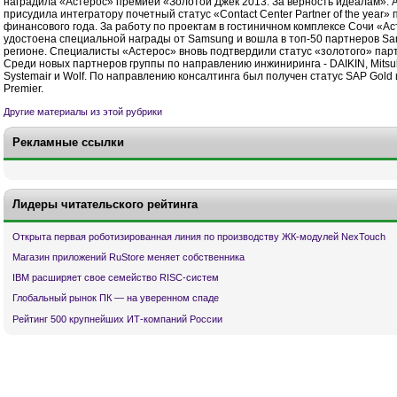
наградила «Астерос» премией «Золотой Джек 2013. За верность идеалам». 
присудила интегратору почетный статус «Contact Center Partner of the year» 
финансового года. За работу по проектам в гостиничном комплексе Сочи «А
удостоена специальной награды от Samsung и вошла в топ-50 партнеров Sa
регионе. Специалисты «Астерос» вновь подтвердили статус «золотого» парт
Среди новых партнеров группы по направлению инжиниринга - DAIKIN, Mitsubis
Systemair и Wolf. По направлению консалтинга был получен статус SAP Gold 
Premier.
Другие материалы из этой рубрики
Рекламные ссылки
Лидеры читательского рейтинга
Открыта первая роботизированная линия по производству ЖК-модулей NexTouch
Магазин приложений RuStore меняет собственника
IBM расширяет свое семейство RISC-систем
Глобальный рынок ПК — на уверенном спаде
Рейтинг 500 крупнейших ИТ-компаний России