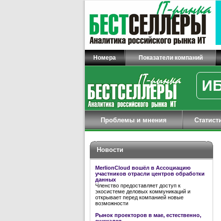
Номера
Показатели компаний
ИБ
Проблемы и мнения
Статист
Новости
MerlionCloud вошёл в Ассоциацию
участников отрасли центров обработки
данных
Членство предоставляет доступ к
экосистеме деловых коммуникаций и
открывает перед компанией новые
возможности
Рынок проекторов в мае, естественно,