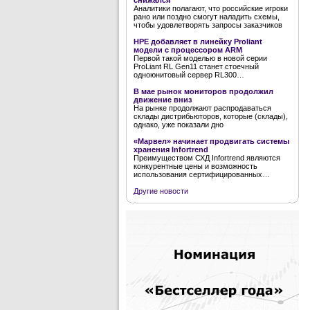
снижался
Аналитики полагают, что российские игроки
рано или поздно смогут наладить схемы,
чтобы удовлетворять запросы заказчиков
HPE добавляет в линейку Proliant
модели с процессором ARM
Первой такой моделью в новой серии
ProLiant RL Gen11 станет стоечный
одноюнитовый сервер RL300…
В мае рынок мониторов продолжил
движение вниз
На рынке продолжают распродаваться
склады дистрибьюторов, которые (склады),
однако, уже показали дно
«Марвел» начинает продвигать системы
хранения Infortrend
Преимуществом СХД Infortrend являются
конкурентные цены и возможность
использования сертифицированных…
Другие новости