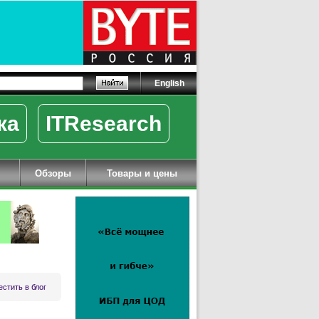
English
ка
ITResearch
Обзоры
Товары и цены
стить в блог