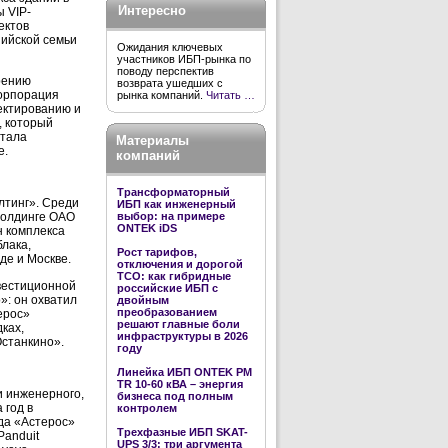
Интересно
ы VIP-
ектов
ийской семьи
Ожидания ключевых
участников ИБП-рынка по
поводу перспектив
рению
возврата ушедших с
корпорация
рынка компаний.
Читать …
оектированию и
, который
ртала
Материалы
е.
компаний
Трансформаторный
лтинг». Среди
ИБП как инженерный
выбор: на примере
холдинге ОАО
ONTEK iDS
н комплекса
блака,
Рост тарифов,
де и Москве.
отключения и дорогой
TCO: как гибридные
вестиционной
российские ИБП с
»: он охватил
двойным
преобразованием
ерос»
решают главные боли
ках,
инфраструктуры в 2026
Останкино».
году
Линейка ИБП ONTEK PM
TR 10-60 кВА – энергия
 инженерного,
бизнеса под полным
 год в
контролем
ода «Астерос»
Трехфазные ИБП SKAT-
Panduit
UPS 3/3: три аргумента