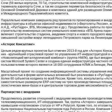
Сочи (59 жилых корпусов, 70 Га), строительство комплексной инфраструктур
терминала аэропорта Сочи, а так же создание периметра безопасности объ
Основной Олимпийской Деревни и комплекса зданий для размещения Олимп
и Международного Паралимпийского комитета.
Параллельно компания завершила ряд проектов по проектированию и внед
инфраструктуры в объектах офисной недвижимости («Вертолеты России», 
А.Н.Д., «РусГидро», ВТБ, Мосимущество и др.). Продолжились работы по пр
строительству инженерных систем уникального комплекса «ВТБ Арена парк»
включает строительство стадиона, академии спорта и нового городского ква
смешанной застройки вокруг легендарного Петровского парка на Ленинградк
«Астерос Консалтинг»
Целым рядом крупных проектов был отмечен 2013-й год для «Астерос Конса
них - крупнейший отраслевой проект по управлению ИТ-инфраструктурой в 
«Новолипецкий металлургический комбинат» (группа НМЛК), где был внедре
систем Microsoft System Center и создана единая инфраструктура частного о
пользователями которого являются 18 000 сотрудников НЛМК в Липецке, Рев
Масштабный проект по созданию информационной системы управления ин
деятельностью в форме капитальных вложений был реализован в «РусГидро
более 60 субъектов холдинга по всей России. Кроме того, консультанты «Аст
самостоятельно развернули ERP-систему на трех производственных площад
логистических мини-базах и в центральном торговом доме мясокомбината «
Партнерство с вендорами
Продолжилось развитие отношений с ведущими мировыми производителями
телекоммуникационного, ИТ-оборудования. Так, группа «Астерос» завершила
наивысшем «платиновом» статусе от HP и Polycom. Кроме того, по итогам г
была признана Национальным партнером года Polycom в России. Компания 