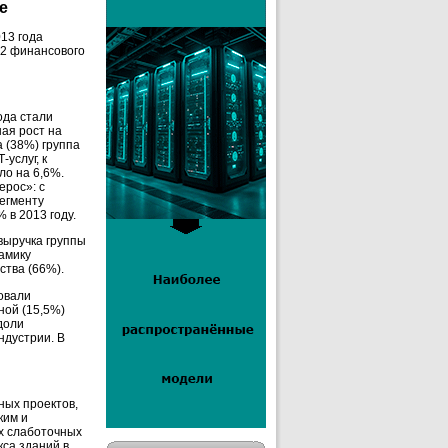
е
13 года
12 финансового
ода стали
ая рост на
 (38%) группа
услуг, к
ло на 6,6%.
ерос»: с
сегменту
 в 2013 году.
выручка группы
намику
тва (66%).
овали
ной (15,5%)
доли
ндустрии. В
ных проектов,
ким и
х слаботочных
кса зданий в