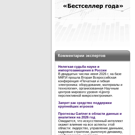
Комментарии экспертов
Нелегкая судьба науки и
импортозамещения в России
В двадцатых числах июня 2026 г. на базе
МФТИ прошла Вторая Всероссийская
конференция «Печатная и гибкая
электроника: оборудование, материалы и
технологии», организованная Научным
центров мирового уровня «Центр
перспективной микроэлектроники».
Запрет как средство поддержки
крупнейших игроков
Прогнозы Gartner в области данных и
аналитики на 2026 год
Ожидается, что искусственный интеллект
окажет влияние на все аспекты этой
области: лидерство, управление данными,
кадровые стратегии, рыночную динамику,