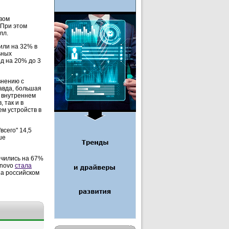
овом
 При этом
лл.
или на 32% в
ьных
д на 20% до 3
внению с
авда, большая
 внутреннем
 так и в
м устройств в
всего" 14,5
ше
ичились на 67%
enovo
стала
 на российском