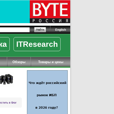
English
ка
ITResearch
Обзоры
Товары и цены
стить в блог