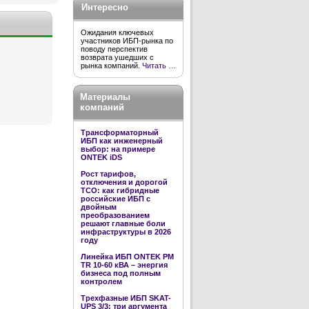
Интересно
Ожидания ключевых
участников ИБП-рынка по
поводу перспектив
возврата ушедших с
рынка компаний.
Читать …
Материалы
компаний
Трансформаторный
ИБП как инженерный
выбор: на примере
ONTEK iDS
Рост тарифов,
отключения и дорогой
TCO: как гибридные
российские ИБП с
двойным
преобразованием
решают главные боли
инфраструктуры в 2026
году
Линейка ИБП ONTEK PM
TR 10-60 кВА – энергия
бизнеса под полным
контролем
Трехфазные ИБП SKAT-
UPS 3/3: три аргумента