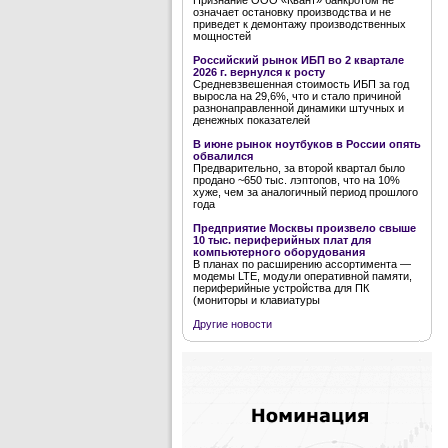
Признание ООО «Квант» банкротом не
означает остановку производства и не
приведет к демонтажу производственных
мощностей
Российский рынок ИБП во 2 квартале
2026 г. вернулся к росту
Средневзвешенная стоимость ИБП за год
выросла на 29,6%, что и стало причиной
разнонаправленной динамики штучных и
денежных показателей
В июне рынок ноутбуков в России опять
обвалился
Предварительно, за второй квартал было
продано ~650 тыс. лэптопов, что на 10%
хуже, чем за аналогичный период прошлого
года
Предприятие Москвы произвело свыше
10 тыс. периферийных плат для
компьютерного оборудования
В планах по расширению ассортимента —
модемы LTE, модули оперативной памяти,
периферийные устройства для ПК
(мониторы и клавиатуры
Другие новости