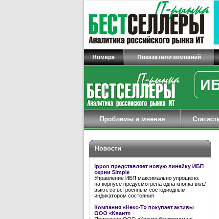
Номера
Показатели компаний
ИБ
Проблемы и мнения
Статист
Новости
Ippon представляет новую линейку ИБП
серии Simple
Управление ИБП максимально упрощено:
на корпусе предусмотрена одна кнопка вкл./
выкл. со встроенным светодиодным
индикатором состояния
Компания «Некс-Т» покупает активы
ООО «Квант»