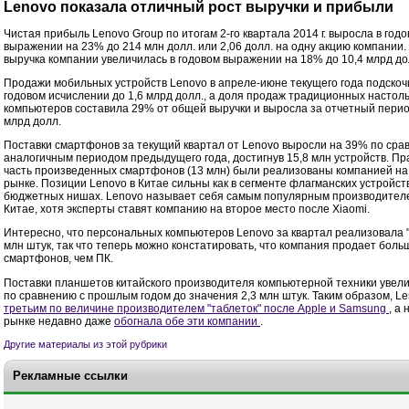
Lenovo показала отличный рост выручки и прибыли
Чистая прибыль Lenovo Group по итогам 2-го квартала 2014 г. выросла в год
выражении на 23% до 214 млн долл. или 2,06 долл. на одну акцию компании.
выручка компании увеличилась в годовом выражении на 18% до 10,4 млрд до
Продажи мобильных устройств Lenovo в апреле-июне текущего года подскоч
годовом исчислении до 1,6 млрд долл., а доля продаж традиционных настол
компьютеров составила 29% от общей выручки и выросла за отчетный перио
млрд долл.
Поставки смартфонов за текущий квартал от Lenovo выросли на 39% по сра
аналогичным периодом предыдущего года, достигнув 15,8 млн устройств. Пр
часть произведенных смартфонов (13 млн) были реализованы компанией на
рынке. Позиции Lenovo в Китае сильны как в сегменте флагманских устройств,
бюджетных нишах. Lenovo называет себя самым популярным производителе
Китае, хотя эксперты ставят компанию на второе место после Xiaomi.
Интересно, что персональных компьютеров Lenovo за квартал реализовала "
млн штук, так что теперь можно констатировать, что компания продает боль
смартфонов, чем ПК.
Поставки планшетов китайского производителя компьютерной техники увел
по сравнению с прошлым годом до значения 2,3 млн штук. Таким образом, L
третьим по величине производителем "таблеток" после Apple и Samsung
, а
рынке недавно даже
обогнала обе эти компании
.
Другие материалы из этой рубрики
Рекламные ссылки