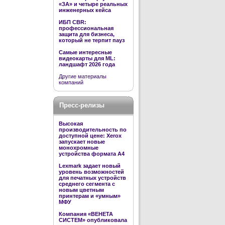
«ЗА» и четыре реальных
инженерных кейса
ИБП CBR:
профессиональная
защита для бизнеса,
который не терпит пауз
Самые интересные
видеокарты для ML:
ландшафт 2026 года
Другие материалы
компаний
Пресс-релизы
Высокая
производительность по
доступной цене: Xerox
запускает новые
монохромные
устройства формата А4
Lexmark задает новый
уровень возможностей
для печатных устройств
среднего сегмента с
новым цветным
принтерам и «умным»
МФУ
Компания «ВЕНЕТА
СИСТЕМ» опубликовала