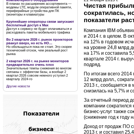
компьютерного оборудования
В планах по расширению ассортимента —
Чистая прибыль
модемы LTE, модули оперативной памяти,
периферийные устройства для ПК
сократилась, н
(мониторы и клавиатуры
показатели рас
Крупнейшие операторы связи запускают
бесплатный доступ к Мах
Доступ к сервису не будет оплачиваться и
Компания IBM объявил
расходовать пакеты мобильного трафика
и 2014 г. в целом. В 
Во 2 квартале 2026 г. рынок проекторов
на 12% в годовом исчи
рванул вверх, но есть НО…
на уровне 24,8 млрд 
Но обольщаться пока не стоит. Это скорее
технический отскок, чем реальный рост
на 17% и составила 5,5
рынка
квартале 2014 г. выру
2 квартал 2026 г. на рынке мониторов
подряд.
предварительно очень плох
Значительные темпы снижения во многом
связаны с эффектом базы, а вообще 2
По итогам всего 2014 
квартал 2026 совсем немного уступил 2
12 млрд долл., сокра
кварталу 2024-го
2013 г., сообщается в
Другие новости
снизилась на 5,7% и с
За отчетный период д
компании сократился 
бизнес-услуг также со
(снижение год к году н
Доход от продаж ПО с
2013 г. и составил 25,