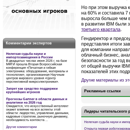
Но при этом выручка 
на 60% и составила 7 
выросла больше чем в
в развитии IBM были
третьего квартала
.
Гендиректор и предсе
Комментарии экспертов
представляя итоги зав
для компании направл
Нелегкая судьба науки и
облачный бизнес, ана
импортозамещения в России
безопасности за год в
В двадцатых числах июня 2026 г. на базе
МФТИ прошла Вторая Всероссийская
от общей выручки IBM
конференция «Печатная и гибкая
показателей этих под
электроника: оборудование, материалы и
технологии», организованная Научным
центров мирового уровня «Центр
Другие материалы из эт
перспективной микроэлектроники».
Запрет как средство поддержки
Рекламные ссылки
крупнейших игроков
Прогнозы Gartner в области данных и
аналитики на 2026 год
Ожидается, что искусственный интеллект
окажет влияние на все аспекты этой
Лидеры читательского 
области: лидерство, управление данными,
кадровые стратегии, рыночную динамику,
необходимость контекста ...
Нелегкая судьба науки и имп
Другие комментарии
Открыта первая роботизирова