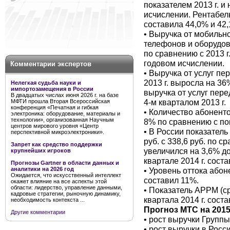
показателем 2013 г. и
исчислении. Рентабель
составила 44,0% и 42,
• Выручка от мобильно
телефонов и оборудова
по сравнению с 2013 г.
годовом исчислении.
Комментарии экспертов
• Выручка от услуг пе
2013 г. выросла на 36%
Нелегкая судьба науки и
импортозамещения в России
выручка от услуг пер
В двадцатых числах июня 2026 г. на базе
4-м кварталом 2013 г.
МФТИ прошла Вторая Всероссийская
конференция «Печатная и гибкая
• Количество абоненто
электроника: оборудование, материалы и
технологии», организованная Научным
8% по сравнению с пок
центров мирового уровня «Центр
• В России показатель
перспективной микроэлектроники».
руб. с 338,6 руб. по 
Запрет как средство поддержки
увеличился на 3,6% до
крупнейших игроков
квартале 2014 г. соста
Прогнозы Gartner в области данных и
• Уровень оттока абон
аналитики на 2026 год
Ожидается, что искусственный интеллект
составил 11%.
окажет влияние на все аспекты этой
области: лидерство, управление данными,
• Показатель APPM (ср
кадровые стратегии, рыночную динамику,
квартала 2014 г. соста
необходимость контекста ...
Прогноз МТС на 2015
Другие комментарии
• рост выручки Группы
• рост выручки в Росс