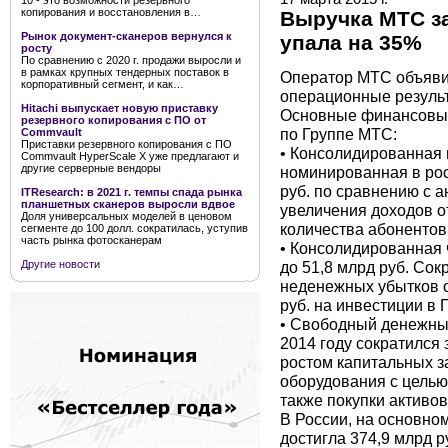
10 - это возможности резервного
копирования и восстановления в…
Выручка МТС за
Рынок документ-сканеров вернулся к
упала на 35%
росту
По сравнению с 2020 г. продажи выросли и
в рамках крупных тендерных поставок в
Оператор МТС объяви
корпоративный сегмент, и как…
операционные результа
Hitachi выпускает новую приставку
Основные финансовые 
резервного копирования с ПО от
по Группе МТС:
Commvault
Приставки резервного копирования с ПО
• Консолидированная 
Commvault HyperScale X уже предлагают и
другие серверные вендоры
номинированная в рос
руб. по сравнению с а
ITResearch: в 2021 г. темпы спада рынка
планшетных сканеров выросли вдвое
увеличения доходов о
Доля универсальных моделей в ценовом
количества абонентов
сегменте до 100 долл. сократилась, уступив
часть рынка фотосканерам
• Консолидированная ч
до 51,8 млрд руб. Со
Другие новости
неденежных убытков о
руб. на инвестиции в 
• Свободный денежны
2014 году сократился з
ростом капитальных з
оборудования с целью
также покупки активов
В России, на основном
достигла 374,9 млрд р