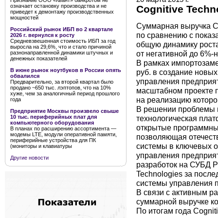
Признание ООО «Квант» банкротом не
означает остановку производства и не
Cognitive Techn
приведет к демонтажу производственных
мощностей
Суммарная выручка Cog
Российский рынок ИБП во 2 квартале
по сравнению с показа
2026 г. вернулся к росту
Средневзвешенная стоимость ИБП за год
общую динамику роста
выросла на 29,6%, что и стало причиной
от негативной до 6%-н
разнонаправленной динамики штучных и
денежных показателей
В рамках импортозам
В июне рынок ноутбуков в России опять
руб. в создание новых
обвалился
управления предприят
Предварительно, за второй квартал было
продано ~650 тыс. лэптопов, что на 10%
масштабном проекте п
хуже, чем за аналогичный период прошлого
на реализацию которо
года
В решении проблемы 
Предприятие Москвы произвело свыше
технологическая пла
10 тыс. периферийных плат для
компьютерного оборудования
открытые программные
В планах по расширению ассортимента —
модемы LTE, модули оперативной памяти,
позволяющая отечест
периферийные устройства для ПК
системы в ключевых об
(мониторы и клавиатуры
управления предприят
Другие новости
разработок на СУБД P
Technologies за посл
системы управления 
В связи с активным р
суммарной выручке ко
По итогам года Cognit