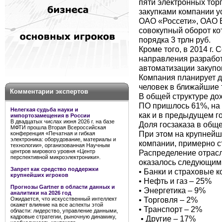
пяти электронных тор
закупками компании у
ОАО «Россети», ОАО 
совокупный оборот ко
порядка 3 трлн руб.
Кроме того, в 2014 г. 
направления разработ
автоматизации закупо
Компания планирует д
человек в ближайшие т
Комментарии экспертов
В общей структуре до
ПО пришлось 61%, на 
Нелегкая судьба науки и
как и в предыдущем го
импортозамещения в России
В двадцатых числах июня 2026 г. на базе
Доля госзаказа в общ
МФТИ прошла Вторая Всероссийская
При этом на крупнейш
конференция «Печатная и гибкая
электроника: оборудование, материалы и
компании, примерно ст
технологии», организованная Научным
Распределение отрас
центров мирового уровня «Центр
перспективной микроэлектроники».
оказалось следующим
Запрет как средство поддержки
• Банки и страховые 
крупнейших игроков
• Нефть и газ – 25%
Прогнозы Gartner в области данных и
• Энергетика – 9%
аналитики на 2026 год
• Торговля – 2%
Ожидается, что искусственный интеллект
окажет влияние на все аспекты этой
• Транспорт – 2%
области: лидерство, управление данными,
кадровые стратегии, рыночную динамику,
• Другие – 17%