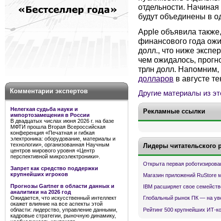
отдельности. Начиная 
будут объединены в од
Apple объявила также,
финансового года ожи
долл., что ниже экспе
чем ожидалось, прогн
трлн долл. Напомним,
долларов
в августе те
Комментарии экспертов
Другие материалы из эт
Нелегкая судьба науки и
Рекламные ссылки
импортозамещения в России
В двадцатых числах июня 2026 г. на базе
МФТИ прошла Вторая Всероссийская
конференция «Печатная и гибкая
электроника: оборудование, материалы и
технологии», организованная Научным
Лидеры читательского 
центров мирового уровня «Центр
перспективной микроэлектроники».
Открыта первая роботизирова
Запрет как средство поддержки
крупнейших игроков
Магазин приложений RuStore 
Прогнозы Gartner в области данных и
IBM расширяет свое семейств
аналитики на 2026 год
Ожидается, что искусственный интеллект
Глобальный рынок ПК — на ув
окажет влияние на все аспекты этой
Рейтинг 500 крупнейших ИТ-к
области: лидерство, управление данными,
кадровые стратегии, рыночную динамику,