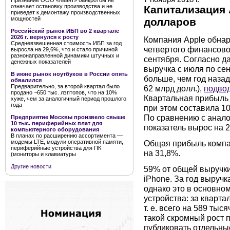
Признание ООО «Квант» банкротом не
означает остановку производства и не
Капитализация 
приведет к демонтажу производственных
мощностей
долларов
Российский рынок ИБП во 2 квартале
2026 г. вернулся к росту
Компания Apple обнар
Средневзвешенная стоимость ИБП за год
четвертого финансово
выросла на 29,6%, что и стало причиной
разнонаправленной динамики штучных и
сентября. Согласно д
денежных показателей
выручка с июля по сен
В июне рынок ноутбуков в России опять
больше, чем год назад
обвалился
Предварительно, за второй квартал было
62 млрд долл.),
подвод
продано ~650 тыс. лэптопов, что на 10%
Квартальная прибыль о
хуже, чем за аналогичный период прошлого
года
при этом составила 10
По сравнению с анало
Предприятие Москвы произвело свыше
10 тыс. периферийных плат для
показатель вырос на 
компьютерного оборудования
В планах по расширению ассортимента —
Общая прибыль компан
модемы LTE, модули оперативной памяти,
периферийные устройства для ПК
на 31,8%.
(мониторы и клавиатуры
Другие новости
59% от общей выручк
iPhone. За год выруч
однако это в основно
устройства: за кварта
т. е. всего на 589 ты
такой скромный рост 
публиковать отдельны