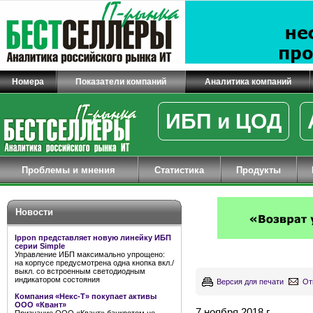
Номера
Показатели компаний
Аналитика компаний
ИБП и ЦОД
Проблемы и мнения
Статистика
Продукты
Новости
Ippon представляет новую линейку ИБП
серии Simple
Управление ИБП максимально упрощено:
на корпусе предусмотрена одна кнопка вкл./
выкл. со встроенным светодиодным
индикатором состояния
Версия для печати
От
Компания «Некс-Т» покупает активы
ООО «Квант»
7 ноября 2018 г.