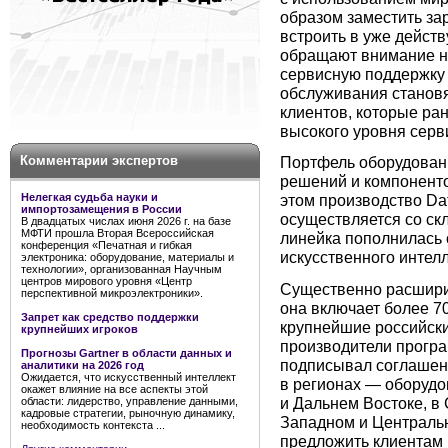
образом заместить за
встроить в уже дейст
обращают внимание н
сервисную поддержку 
обслуживания станов
клиентов, которые ра
высокого уровня серв
Комментарии экспертов
Портфель оборудован
решений и компоненто
Нелегкая судьба науки и
этом производство Dа
импортозамещения в России
осуществляется со скл
В двадцатых числах июня 2026 г. на базе
МФТИ прошла Вторая Всероссийская
линейка пополнилась
конференция «Печатная и гибкая
искусственного интел
электроника: оборудование, материалы и
технологии», организованная Научным
центров мирового уровня «Центр
Существенно расширил
перспективной микроэлектроники».
она включает более 7
Запрет как средство поддержки
крупнейшие российски
крупнейших игроков
производители програ
Прогнозы Gartner в области данных и
подписывал соглашен
аналитики на 2026 год
Ожидается, что искусственный интеллект
в регионах — оборудо
окажет влияние на все аспекты этой
и Дальнем Востоке, в
области: лидерство, управление данными,
кадровые стратегии, рыночную динамику,
Западном и Централь
необходимость контекста ...
предложить клиентам 