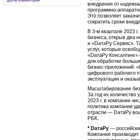
Другие комментарии
внедрения от надежны
программно-аппаратны
Это позволяет заказч
сократить сроки внед
В 3-м квартале 2023 
бизнеса, открыв два 
и «DатаРу Сервис». Т
услуг, которые освобо
«DатаРу Консалтинг» 
для обработки больши
бизнес-приложений. 
цифрового рабочего п
эксплуатации и оказы
Масштабирование биз
За год их количество 
2023 г. в компании чи
политика компании уд
отрасли — DатаРу вош
РБК.
* DатаРу
— российски
Компания производит 
хранения данных, ре