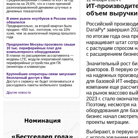
Средневзвешенная стоимость ИБП за год
выросла на 29,6%, что и стало причиной
ИТ-производите
разнонаправленной динамики штучных и
денежных показателей
объем выручки 
В июне рынок ноутбуков в России опять
обвалился
Российский производи
Предварительно, за второй квартал было
DатаРу* завершил 202
продано ~650 тыс. лэптопов, что на 10%
хуже, чем за аналогичный период прошлого
по итогам года она пр
года
наращивает штат сотр
Предприятие Москвы произвело свыше
с растущим спросом н
10 тыс. периферийных плат для
компьютерного оборудования
с расширением бизнес
В планах по расширению ассортимента —
модемы LTE, модули оперативной памяти,
Значительный рост би
периферийные устройства для ПК
(мониторы и клавиатуры
факторов. В первую о
Крупнейшие операторы связи запускают
на надежных произво
бесплатный доступ к Мах
для базовой ИТ-инфра
Доступ к сервису не будет оплачиваться и
расходовать пакеты мобильного трафика
компании еще рассчит
на рынок массово вый
Другие новости
2023 г. стало окончат
Поэтому, несмотря на
оборудования для баз
бизнес начал смотрет
проекты миграции.
Выбирают, в первую о
с использованием ми