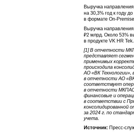
Выручка направлени
на 30,3% год к году д
в формате Оn-Premise 
Выручка направлени
₽2 млрд. Около 53% вы
в продукте VK HR Tek.
[1] В отчетности М
представляет сегмен
применимых корректи
происходила консолид
АО «ВК Технологии», 
в отчетности АО «ВК 
соответствует опер
в отчетности МКПАО 
финансовые и опера
в соответствии с П
консолидированной о
за 2024 г. по станд
учета.
Источник:
Пресс-служ