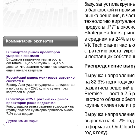
базу, запустила крупн
в банковской и промы
рынка решения, в час
технологию виртуальн
продукты „Р7“ в экос
Strategy Partners, ры
в среднем на 24% в год
Комментарии экспертов
VK Tech станет часть
стратегию роста, укр
В 3 квартале рынок проекторов
и поставщик собстве
умеренно снизился
В годовом выражении темпы роста
составили - 6,2% в штуках и - 4,3% в
Распределение выру
деньгах, что заметно лучше, чем виделось
ещё в начале квартала
Выручка направлени
Российский рынок мониторов умеренно
на 82,3% год к году д
снижается
Бренду Acer удается удерживать лидерство
развитием решений в ф
и по 3 кварталу 2025 г., и по сумме трех
кварталов в целом
Premise — рост в 2,5 
частного облака обес
В сентябре 2025 г. российский рынок
проекторов резко подскочил
крупных клиентов и п
Консолидация рынка заметно возросла - на
группу лидеров суммарно пришлось около
Выручка направлени
71% всех продаж
выросла на 41,2% год 
Другие комментарии
в форматах On-Cloud (
год к году).