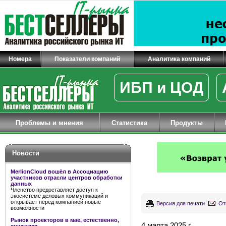
Номера
Показатели компаний
Аналитика компаний
ИБП и ЦОД
Проблемы и мнения
Статистика
Продукты
Новости
MerlionCloud вошёл в Ассоциацию
участников отрасли центров обработки
данных
Членство предоставляет доступ к
экосистеме деловых коммуникаций и
открывает перед компанией новые
Версия для печати
От
возможности
Рынок проекторов в мае, естественно,
4 марта 2025 г.