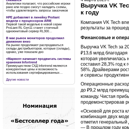
снижался
Аналитики полагают, что российские игроки
Выручка VK Tech
рано или поздно смогут наладить схемы,
чтобы удовлетворять запросы заказчиков
к году
HPE добавляет в линейку Proliant
модели с процессором ARM
Компания VK Tech вп
Первой такой моделью в новой серии
результаты за прошед
ProLiant RL Gen11 станет стоечный
одноюнитовый сервер RL300…
Финансовые и опера
В мае рынок мониторов продолжил
движение вниз
На рынке продолжают распродаваться
Выручка VK Tech за 20
склады дистрибьюторов, которые (склады),
₽13,6 млрд благодаря
однако, уже показали дно
которая увеличилась н
«Марвел» начинает продвигать системы
хранения Infortrend
составил 28,3% год к 
Преимуществом СХД Infortrend являются
58%. Драйверами рост
конкурентные цены и возможность
использования сертифицированных…
и сервисы продуктивн
Другие новости
Операционные расходы 
до ₽9,2 млрд преимуще
команду. Чистая прибы
продемонстрировав рос
«Основой для роста к
комбинация двух моде
отметил генеральный 
— В прошлом году ком