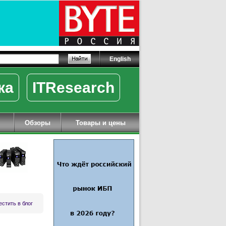
English
ка
ITResearch
Обзоры
Товары и цены
стить в блог