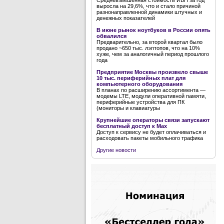
Средневзвешенная стоимость ИБП за год
выросла на 29,6%, что и стало причиной
разнонаправленной динамики штучных и
денежных показателей
В июне рынок ноутбуков в России опять
обвалился
Предварительно, за второй квартал было
продано ~650 тыс. лэптопов, что на 10%
хуже, чем за аналогичный период прошлого
года
Предприятие Москвы произвело свыше
10 тыс. периферийных плат для
компьютерного оборудования
В планах по расширению ассортимента —
модемы LTE, модули оперативной памяти,
периферийные устройства для ПК
(мониторы и клавиатуры
Крупнейшие операторы связи запускают
бесплатный доступ к Мах
Доступ к сервису не будет оплачиваться и
расходовать пакеты мобильного трафика
Другие новости