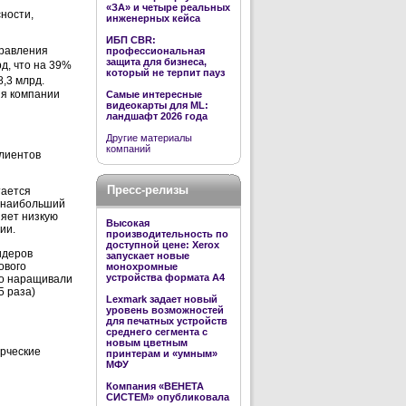
«ЗА» и четыре реальных
ности,
инженерных кейса
ИБП CBR:
правления
профессиональная
защита для бизнеса,
д, что на 39%
который не терпит пауз
8,3 млрд.
ия компании
Самые интересные
видеокарты для ML:
ландшафт 2026 года
Другие материалы
компаний
клиентов
Пресс-релизы
тается
о наибольший
няет низкую
Высокая
ии.
производительность по
доступной цене: Xerox
идеров
запускает новые
ового
монохромные
устройства формата А4
но наращивали
5 раза)
Lexmark задает новый
уровень возможностей
для печатных устройств
среднего сегмента с
новым цветным
рческие
принтерам и «умным»
МФУ
Компания «ВЕНЕТА
СИСТЕМ» опубликовала