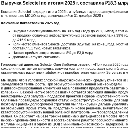
Выручка Selectel по итогам 2025 г. составила ₽18,3 млр
Компания Selectel подводит итоги 2025 г. и публикует аудированную финанс
отчетность по МСФО за год, закончившийся 31 декабря 2025 г.
Ключевые показатели за 2025 год:
Выручка Selectel увеличилась на 39% год к году до ₽18,3 млрд, в том ч
от продажи облачных инфраструктурных сервисов выросла на 39% год
до ₽15,9 млрд.
Количество клиентов Selectel достигло 32,9 тыс. на конец года. Рост 
составил 5,1 тыс. новых заказчиков.
Чистая прибыль сократилась на 8% до ₽3,0 млрд.
Долговая нагрузка снизилась.
Генеральный директор Selectel Олег Любимов отметил: «По итогам 2025 года
сохранил позитивную динамику: выручка компании продолжает расти благод
органическому развитию и эффекту от приобретения компании Servers.ru в ко
Мы видим, что в условиях сложной макроэкономической среды у клиентов из
замедляются темпы роста. При этом устойчивость нашей бизнес-модели
и диверсифицированная клиентская база позволяют продолжать развитие б
колебаний. Важной частью этого развития остается эволюция линейки проду
необходимых для запуска и поддержки проектов в сфере искусственного инт
Облачные провайдеры сохраняют статус инфраструктурной основы для задач
поэтому в рамках долгосрочной стратегии мы планируем и дальше укреплять
на этом рынке. Кроме этого, мы представили новое решение, значительно
катастрофоустойчивость нашей облачной платформы, — геораспределенны
облака. Он работает на базе трех независимых дата-центров в Москве, что 
высокий уровень связанности и восстановление работоспособности клиентс
в случае инцидента в одном из ЦОД с минимальной возможной задержкой. 