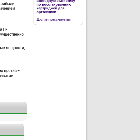
ежегодную статистику
 прибыли
по восстановлению
личением
картриджей для
оргтехники
Другие пресс-релизы!
 IT-
еимущественно
вые мощности;
рд против −
азвитие