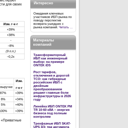
нвестируют
Интересно
сти для своих
Ожидания ключевых
участников ИБП-рынка по
поводу перспектив
возврата ушедших с
Изм. г-к-г
рынка компаний.
Читать …
+39%
+38%
Материалы
-
компаний
−8%
(9 п.п.)
Трансформаторный
−0,2х
ИБП как инженерный
выбор: на примере
ONTEK iDS
Рост тарифов,
отключения и дорогой
TCO: как гибридные
Изм.
российские ИБП с
двойным
 выручке
г-к-г
преобразованием
решают главные боли
87%
+39%
инфраструктуры в 2026
8%
+34%
году
5%
+40%
Линейка ИБП ONTEK PM
TR 10-60 кВА – энергия
100%
+39%
бизнеса под полным
контролем
и «Приватные
Трехфазные ИБП SKAT-
UPS 3/3: три аргумента