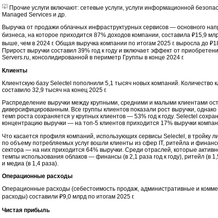
[2]
Прочие услуги включают: сетевые услуги, услуги информационной безопас
Managed Services и др.
Выручка от продажи облачных инфраструктурных сервисов — основного на
бизнеса, на которое приходится 87% доходов компании, составила ₽15,9 млр
выше, чем в 2024 г. Общая выручка компании по итогам 2025 г. выросла до ₽1
Прирост выручки составил 39% год к году и включает эффект от приобретен
Servers.ru, консолидированной в периметр Группы в конце 2024 г.
Клиенты
Клиентскую базу Selectel пополнили 5,1 тысяч новых компаний. Количество 
составило 32,9 тысяч на конец 2025 г.
Распределение выручки между крупными, средними и малыми клиентами ос
диверсифицированным. Все группы клиентов показали рост выручки, однак
темп роста сохраняется у крупных клиентов — 53% год к году. Selectel сохра
концентрацию выручки — на топ-5 клиентов приходится 17% выручки компан
Что касается профиля компаний, использующих сервисы Selectel, в тройку л
по объему потребляемых услуг вошли клиенты из сфер IT, ритейла и финанс
сектора — на них приходится 64% выручки. Среди отраслей, которые актив
темпы использования облаков — финансы (в 2,1 раза год к году), ритейл (в 1,
и медиа (в 1,4 раза).
Операционные расходы
Операционные расходы (себестоимость продаж, административные и комме
расходы) составили ₽9,0 млрд по итогам 2025 г.
Чистая прибыль