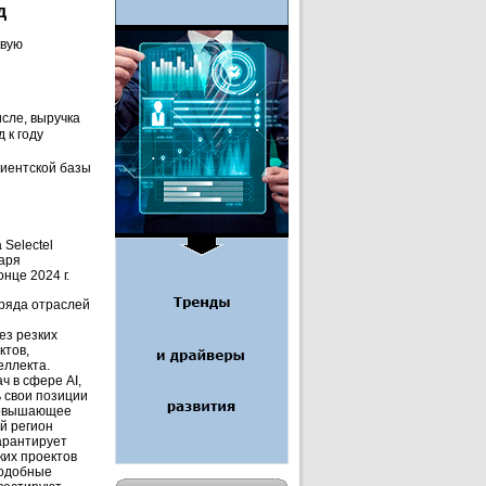
д
овую
исле, выручка
 к году
клиентской базы
 Selectel
аря
нце 2024 г.
 ряда отраслей
ез резких
ктов,
еллекта.
 в сфере AI,
 свои позиции
 повышающее
й регион
гарантирует
ких проектов
Подобные