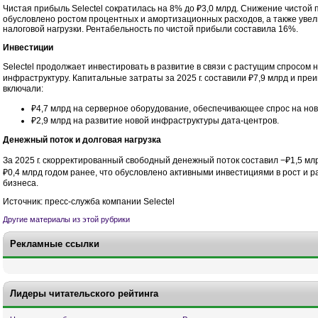
Чистая прибыль Selectel сократилась на 8% до ₽3,0 млрд. Снижение чистой
обусловлено ростом процентных и амортизационных расходов, а также уве
налоговой нагрузки. Рентабельность по чистой прибыли составила 16%.
Инвестиции
Selectel продолжает инвестировать в развитие в связи с растущим спросом на
инфраструктуру. Капитальные затраты за 2025 г. составили ₽7,9 млрд и пр
включали:
₽4,7 млрд на серверное оборудование, обеспечивающее спрос на но
₽2,9 млрд на развитие новой инфраструктуры дата-центров.
Денежный поток и долговая нагрузка
За 2025 г. скорректированный свободный денежный поток составил −₽1,5 мл
₽0,4 млрд годом ранее, что обусловлено активными инвестициями в рост и р
бизнеса.
Источник: пресс-служба компании Selectel
Другие материалы из этой рубрики
Рекламные ссылки
Лидеры читательского рейтинга