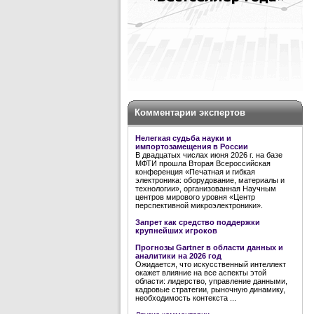
Комментарии экспертов
Нелегкая судьба науки и
импортозамещения в России
В двадцатых числах июня 2026 г. на базе
МФТИ прошла Вторая Всероссийская
конференция «Печатная и гибкая
электроника: оборудование, материалы и
технологии», организованная Научным
центров мирового уровня «Центр
перспективной микроэлектроники».
Запрет как средство поддержки
крупнейших игроков
Прогнозы Gartner в области данных и
аналитики на 2026 год
Ожидается, что искусственный интеллект
окажет влияние на все аспекты этой
области: лидерство, управление данными,
кадровые стратегии, рыночную динамику,
необходимость контекста ...