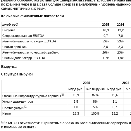
решения особенно актуальны для Enterprise-заказчиков, которые сегодня и
по крайней мере в два раза больше средств в аналогичный уровень надежно
самых критичных систем».
Ключевые финансовые показатели
млрд руб.
2025
2024
Выручка
18,3
13,2
Скорректированная EBITDA
9,7
7,0
Рентабельность по скорр. EBITDA
53%
53%
Чистая прибыль
3,0
3,3
Рентабельность по чистой прибыли
16%
25%
Чистый долг / скорр. EBITDA
1,7х
1,9х
Выручка
Структура выручки
2025
2024
млрд руб.
% в выручке
млрд руб.
% в
[1]
15,9
87%
11,4
Облачные инфраструктурные сервисы
Услуги дата-центров
1,5
8%
1,1
[2]
1,0
5%
0,7
Прочие услуги
Итого
18,3
100%
13,2
[1]
в МСФО отчетности: «Приватные облака на базе выделенных серверов» 
и публичные облака»