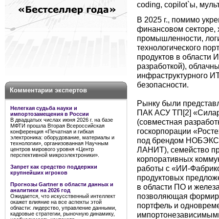
coding, copilot`ы, мул
В 2025 г., помимо укр
финансовом секторе, 
промышленности, логи
технологического пор
продуктов в области 
разработкой), облачн
инфраструктурного И
безопасности.
Комментарии экспертов
Рынку были представ
Нелегкая судьба науки и
ПАК АСУ ТП[2] «Сила
импортозамещения в России
В двадцатых числах июня 2026 г. на базе
(совместная разработ
МФТИ прошла Вторая Всероссийская
госкорпорации «Росте
конференция «Печатная и гибкая
электроника: оборудование, материалы и
под брендом НОБЭКС 
технологии», организованная Научным
ЛАНИТ), семейство пр
центров мирового уровня «Центр
перспективной микроэлектроники».
корпоративных комму
работы с «ИИ-Фабрик
Запрет как средство поддержки
крупнейших игроков
продуктовых предложе
Прогнозы Gartner в области данных и
в области ПО и железа
аналитики на 2026 год
позволяющая формиро
Ожидается, что искусственный интеллект
окажет влияние на все аспекты этой
портфель и одновреме
области: лидерство, управление данными,
импортонезависимыми
кадровые стратегии, рыночную динамику,