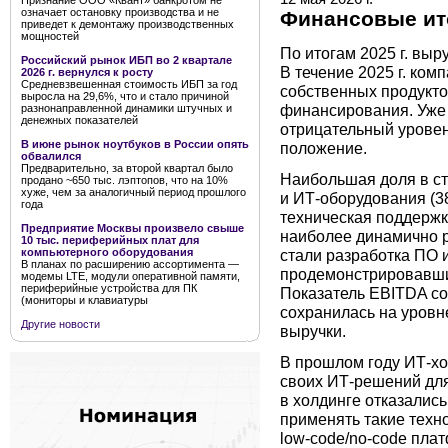
Признание ООО «Квант» банкротом не
означает остановку производства и не
Финансовые ито
приведет к демонтажу производственных
мощностей
По итогам 2025 г. выр
Российский рынок ИБП во 2 квартале
В течение 2025 г. ком
2026 г. вернулся к росту
Средневзвешенная стоимость ИБП за год
собственных продукто
выросла на 29,6%, что и стало причиной
финансирования. Уже 
разнонаправленной динамики штучных и
денежных показателей
отрицательный уровен
В июне рынок ноутбуков в России опять
положение.
обвалился
Предварительно, за второй квартал было
Наибольшая доля в ст
продано ~650 тыс. лэптопов, что на 10%
хуже, чем за аналогичный период прошлого
и ИТ-оборудования (3
года
техническая поддержк
Предприятие Москвы произвело свыше
наиболее динамично 
10 тыс. периферийных плат для
стали разработка ПО 
компьютерного оборудования
В планах по расширению ассортимента —
продемонстрировавшие
модемы LTE, модули оперативной памяти,
периферийные устройства для ПК
Показатель EBITDA со
(мониторы и клавиатуры
сохранилась на уровн
Другие новости
выручки.
В прошлом году ИТ-хо
своих ИТ-решений для 
в холдинге отказалис
применять такие техн
low‑code/no‑code пла