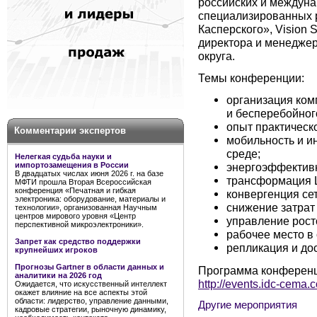
российских и междун
специализированных 
Касперского», Vision S
директора и менедже
округа.
Темы конференции:
организация ком
и бесперебойног
опыт практическ
Комментарии экспертов
мобильность и и
среде;
Нелегкая судьба науки и
импортозамещения в России
энергоэффектив
В двадцатых числах июня 2026 г. на базе
трансформация 
МФТИ прошла Вторая Всероссийская
конференция «Печатная и гибкая
конвергенция се
электроника: оборудование, материалы и
снижение затрат
технологии», организованная Научным
центров мирового уровня «Центр
управление рост
перспективной микроэлектроники».
рабочее место в 
Запрет как средство поддержки
репликация и до
крупнейших игроков
Прогнозы Gartner в области данных и
Программа конференци
аналитики на 2026 год
http://events.idc-cema
Ожидается, что искусственный интеллект
окажет влияние на все аспекты этой
области: лидерство, управление данными,
Другие мероприятия
кадровые стратегии, рыночную динамику,