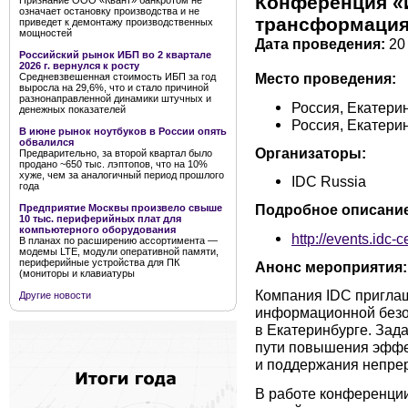
Конференция «
Признание ООО «Квант» банкротом не
означает остановку производства и не
трансформация 
приведет к демонтажу производственных
мощностей
Дата проведения:
20 
Российский рынок ИБП во 2 квартале
2026 г. вернулся к росту
Место проведения:
Средневзвешенная стоимость ИБП за год
выросла на 29,6%, что и стало причиной
разнонаправленной динамики штучных и
Россия, Екатерин
денежных показателей
Россия, Екатери
В июне рынок ноутбуков в России опять
обвалился
Организаторы:
Предварительно, за второй квартал было
продано ~650 тыс. лэптопов, что на 10%
хуже, чем за аналогичный период прошлого
IDC Russia
года
Подробное описание
Предприятие Москвы произвело свыше
10 тыс. периферийных плат для
компьютерного оборудования
http://events.idc
В планах по расширению ассортимента —
модемы LTE, модули оперативной памяти,
периферийные устройства для ПК
Анонс мероприятия:
(мониторы и клавиатуры
Компания IDC пригла
Другие новости
информационной безо
в Екатеринбурге. За
пути повышения эффе
и поддержания непрер
В работе конференции