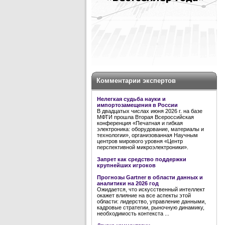
Комментарии экспертов
Нелегкая судьба науки и
импортозамещения в России
В двадцатых числах июня 2026 г. на базе
МФТИ прошла Вторая Всероссийская
конференция «Печатная и гибкая
электроника: оборудование, материалы и
технологии», организованная Научным
центров мирового уровня «Центр
перспективной микроэлектроники».
Запрет как средство поддержки
крупнейших игроков
Прогнозы Gartner в области данных и
аналитики на 2026 год
Ожидается, что искусственный интеллект
окажет влияние на все аспекты этой
области: лидерство, управление данными,
кадровые стратегии, рыночную динамику,
необходимость контекста ...