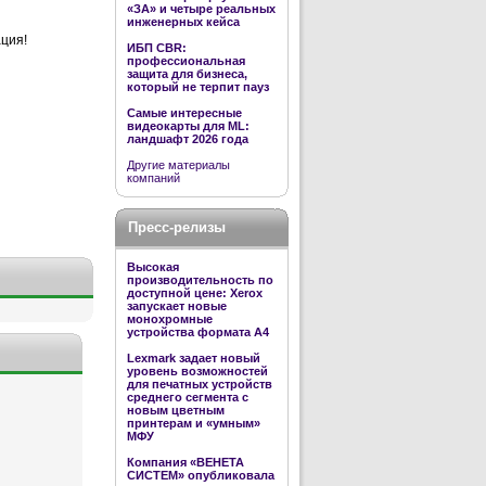
«ЗА» и четыре реальных
инженерных кейса
ция!
ИБП CBR:
профессиональная
защита для бизнеса,
который не терпит пауз
Самые интересные
видеокарты для ML:
ландшафт 2026 года
Другие материалы
компаний
Пресс-релизы
Высокая
производительность по
доступной цене: Xerox
запускает новые
монохромные
устройства формата А4
Lexmark задает новый
уровень возможностей
для печатных устройств
среднего сегмента с
новым цветным
принтерам и «умным»
МФУ
Компания «ВЕНЕТА
СИСТЕМ» опубликовала