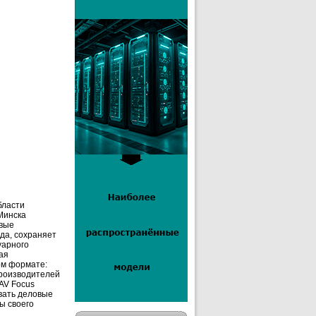
бласти
Минска
овые
да, сохраняет
уарного
ая
ом формате:
производителей
 AV Focus
вать деловые
ы своего