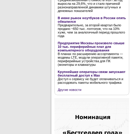
Средневзвешенная стоимость ИБП за год
выросла на 29,6%, что и стало причиной
разнонаправленной динамики штучных и
денежных показателей
В июне рынок ноутбуков в России опять
обвалился
Предварительно, за второй квартал было
продано ~650 тыс. лэптопов, что на 10%
хуже, чем за аналогичный период прошлого
года
Предприятие Москвы произвело свыше
10 тыс. периферийных плат для
компьютерного оборудования
В планах по расширению ассортимента —
модемы LTE, модули оперативной памяти,
периферийные устройства для ПК
(мониторы и клавиатуры
Крупнейшие операторы связи запускают
бесплатный доступ к Мах
Доступ к сервису не будет оплачиваться и
расходовать пакеты мобильного трафика
Другие новости