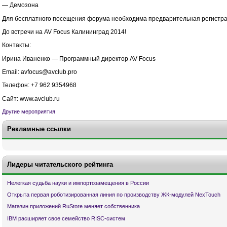
— Демозона
Для бесплатного посещения форума необходима предварительная регистра
До встречи на AV Focus Калининград 2014!
Контакты:
Ирина Иваненко — Программный директор AV Focus
Email: avfocus@avclub.pro
Телефон: +7 962 9354968
Сайт: www.avclub.ru
Другие мероприятия
Рекламные ссылки
Лидеры читательского рейтинга
Нелегкая судьба науки и импортозамещения в России
Открыта первая роботизированная линия по производству ЖК-модулей NexTouch
Магазин приложений RuStore меняет собственника
IBM расширяет свое семейство RISC-систем