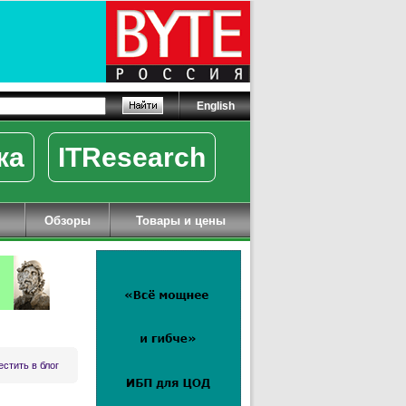
English
ка
ITResearch
Обзоры
Товары и цены
стить в блог