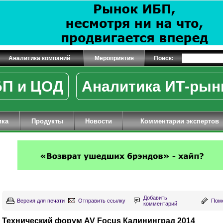
Аналитика компаний
Мероприятия
Поиск:
П и ЦОД
Аналитика ИТ-рын
ика
Продукты
Новости
Комментарии экспертов
Добавить
Версия для печати
Отправить ссылку
Поме
комментарий
Технический форум AV Focus Калининград 2014