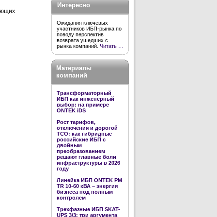
Интересно
ующих
Ожидания ключевых
участников ИБП-рынка по
поводу перспектив
возврата ушедших с
рынка компаний.
Читать …
Материалы
компаний
Трансформаторный
ИБП как инженерный
выбор: на примере
ONTEK iDS
Рост тарифов,
отключения и дорогой
TCO: как гибридные
российские ИБП с
двойным
преобразованием
решают главные боли
инфраструктуры в 2026
году
Линейка ИБП ONTEK PM
TR 10-60 кВА – энергия
бизнеса под полным
контролем
Трехфазные ИБП SKAT-
UPS 3/3: три аргумента