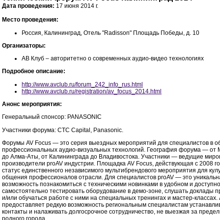
Дата проведения:
17 июня 2014 г.
Место проведения:
Россия, Калининград, Отель "Radisson" Площадь Победы, д. 10
Организаторы:
АВ Клуб – авторитетно о современных аудио-видео технологиях
Подробное описание:
http://www.avclub.ru/forum_242_info_rus.html
http://www.avclub.ru/registration/av_focus_2014.html
Анонс мероприятия:
Генеральный спонсор: PANASONIC
Участники форума: CTC Capital, Panasonic.
Форумы AV Focus — это серия выездных мероприятий для специалистов в о
профессиональных аудио-визуальных технологий. География форума — от 
до Алма-Аты, от Калининграда до Владивостока. Участники — ведущие мир
производители proAV индустрии. Площадка AV Focus, действующая с 2008 го
статус единственного независимого мультибрендового мероприятия для кул
общения профессионалов отрасли. Для специалистов proAV — это уникальн
возможность познакомиться с техническими новинками в удобном и доступн
самостоятельно тестировать оборудование в демо-зоне, слушать доклады 
и/или обучаться работе с ними на специальных тренингах и мастер-классах.
предоставляет редкую возможность региональным специалистам устанавли
контакты и налаживать долгосрочное сотрудничество, не выезжая за предел
родного города.