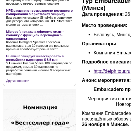
Тур Embarcader
аппаратную платформу в интеграционных
проектах с отечественным софтом
(Минск)
HPE расширяет возможности резервного
Дата проведения:
26 
копирования в приставках Simpivity
Благодаря интеграции Simplivity с решением
для резервного копирования HPE StoreOnce
Место проведения:
можно автоматически …
Microsoft показала офисную смарт-
Белорусь, Минск,
колонку с функцией переводчика-
синхрониста
Колонка Intelligent Speaker способна
Организаторы:
распознавать до 10 голосов и в реальном
времени преобразует речь в текст
Компания Embar
Huawei планирует инвестировать в
российских партнеров $ 8,5 млн
Подробное описание
У Huawei в России более 1000 партнеров по
продажам, свыше 30 партнеров по
http://delphitour.ru
разработке решений и более 90 сервисных
партнёров
Анонс мероприятия:
Другие новости
Embarcadero пр
Мероприятия состоя
Новгор
Компания Embarcadero
посвящённых обзору в
26 ноября в Минске.