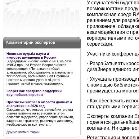
У слушателей будет в
возможностями продук
комплексная среда R
решением для разрабо
приложения, обладаю
взаимодействия с пра
корпоративными исто
Комментарии экспертов
сервисами.
Участники конференци
Нелегкая судьба науки и
импортозамещения в России
В двадцатых числах июня 2026 г. на базе
· Разрабатывать кро
МФТИ прошла Вторая Всероссийская
дизайнера единого ин
конференция «Печатная и гибкая
электроника: оборудование, материалы и
технологии», организованная Научным
· Улучшать производи
центров мирового уровня «Центр
перспективной микроэлектроники».
с помощью библиотек
преимущества многоя
Запрет как средство поддержки
крупнейших игроков
· Как обеспечить исп
Прогнозы Gartner в области данных и
стандартными сервис
аналитики на 2026 год
Ожидается, что искусственный интеллект
окажет влияние на все аспекты этой
Эксперты компании Em
области: лидерство, управление данными,
кадровые стратегии, рыночную динамику,
поделятся дальнейши
необходимость контекста ...
компании. Ни один во
Другие комментарии
Регистрация и допол