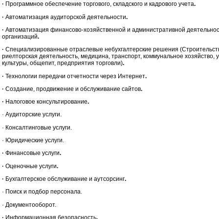
·
Программное обеспечение торгового, складского и кадрового учета
.
·
Автоматизация аудиторской деятельности
.
·
Автоматизация финансово-хозяйственной и административной деятельно
организаций
.
·
Специализированные отраслевые небухгалтерские решения (Строительст
риелторская деятельность, медицина, транспорт, коммунальное хозяйство,
культуры, общепит, предприятия торговли)
.
·
Технологии передачи отчетности через Интернет
.
·
Создание, продвижение и обслуживание сайтов
.
·
Налоговое консультирование
.
· Аудиторские услуги.
· Консалтинговые услуги.
· Юридические услуги.
·
Финансовые услуги
.
·
Оценочные услуги
.
·
Бухгалтерское обслуживание и аутсорсинг
.
· Поиск и подбор персонала.
· Документооборот.
·
Информационная безопасность
.