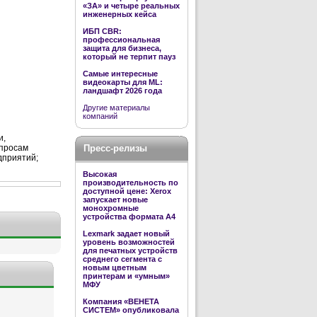
«ЗА» и четыре реальных
инженерных кейса
ИБП CBR:
профессиональная
защита для бизнеса,
который не терпит пауз
Самые интересные
видеокарты для ML:
ландшафт 2026 года
Другие материалы
компаний
и,
Пресс-релизы
опросам
дприятий;
Высокая
производительность по
доступной цене: Xerox
запускает новые
монохромные
устройства формата А4
Lexmark задает новый
уровень возможностей
для печатных устройств
среднего сегмента с
новым цветным
принтерам и «умным»
МФУ
Компания «ВЕНЕТА
СИСТЕМ» опубликовала