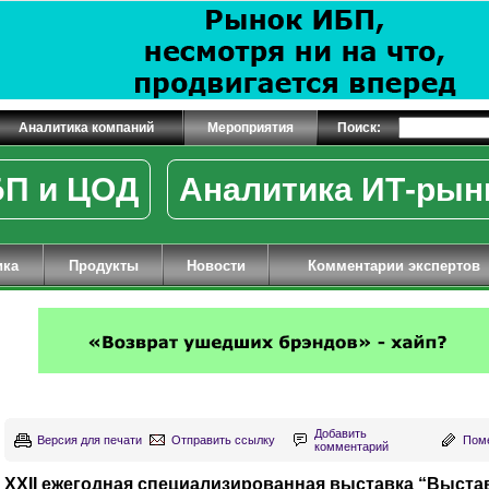
Аналитика компаний
Мероприятия
Поиск:
П и ЦОД
Аналитика ИТ-рын
ика
Продукты
Новости
Комментарии экспертов
Добавить
Версия для печати
Отправить ссылку
Поме
комментарий
XXII ежегодная специализированная выставка “Выста