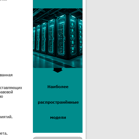
ованная
доставляющих
равовой
во
риятий
.
чета
.