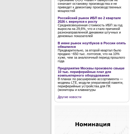
Признание ООО «Квант» банкротом не
означает остановку производства и не
приведет к демонтажу производственных
мощностей
Российский рынок ИБП во 2 квартале
2026 г. вернулся к росту
Средневзвешенная стоимость ИБП за год
выросла на 29,6%, что и стало причиной
разнонаправленной динамики штучных и
денежных показателей
В июне рынок ноутбуков в России опять
обвалился
Предварительно, за второй квартал было
продано ~650 тыс. лэптопов, что на 10%
хуже, чем за аналогичный период прошлого
года
Предприятие Москвы произвело свыше
10 тыс. периферийных плат для
компьютерного оборудования
В планах по расширению ассортимента —
модемы LTE, модули оперативной памяти,
периферийные устройства для ПК
(мониторы и клавиатуры
Другие новости