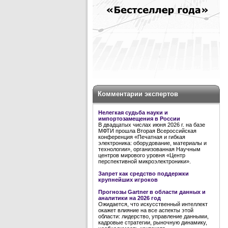
Комментарии экспертов
Нелегкая судьба науки и
импортозамещения в России
В двадцатых числах июня 2026 г. на базе
МФТИ прошла Вторая Всероссийская
конференция «Печатная и гибкая
электроника: оборудование, материалы и
технологии», организованная Научным
центров мирового уровня «Центр
перспективной микроэлектроники».
Запрет как средство поддержки
крупнейших игроков
Прогнозы Gartner в области данных и
аналитики на 2026 год
Ожидается, что искусственный интеллект
окажет влияние на все аспекты этой
области: лидерство, управление данными,
кадровые стратегии, рыночную динамику,