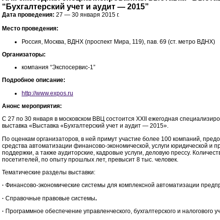
“Бухгалтерский учет и аудит — 2015”
Дата проведения:
27 — 30 января 2015 г.
Место проведения:
Россия, Москва, ВДНХ (проспект Мира, 119), пав. 69 (ст. метро ВДНХ)
Организаторы:
компания “Экспосервис-1”
Подробное описание:
http://www.expos.ru
Анонс мероприятия:
С 27 по 30 января в московском ВВЦ состоится XXII ежегодная специализир
выставка «Выставка «Бухгалтерский учет и аудит — 2015».
По оценкам организаторов, в ней примут участие более 100 компаний, пре
средства автоматизации финансово-экономической, услуги юридической и п
поддержки, а также аудиторские, кадровые услуги, деловую прессу. Количест
посетителей, по опыту прошлых лет, превысит 8 тыс. человек.
Тематические разделы выставки:
·
Финансово-экономические системы для комплексной автоматизации предп
·
Справочные правовые системы
.
·
Программное обеспечение управленческого, бухгалтерского и налогового у