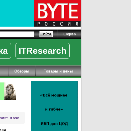
English
ка
ITResearch
Обзоры
Товары и цены
стить в блог
вка