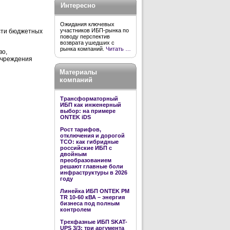
Интересно
Ожидания ключевых
участников ИБП-рынка по
сти бюджетных
поводу перспектив
возврата ушедших с
рынка компаний.
Читать …
во,
 учреждения
Материалы
компаний
Трансформаторный
ИБП как инженерный
выбор: на примере
ONTEK iDS
Рост тарифов,
отключения и дорогой
TCO: как гибридные
российские ИБП с
двойным
преобразованием
решают главные боли
инфраструктуры в 2026
году
Линейка ИБП ONTEK PM
TR 10-60 кВА – энергия
бизнеса под полным
контролем
Трехфазные ИБП SKAT-
UPS 3/3: три аргумента