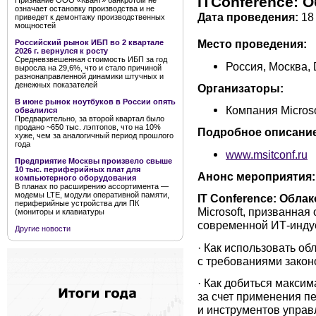
ITConference: 
Признание ООО «Квант» банкротом не
означает остановку производства и не
Дата проведения:
18 
приведет к демонтажу производственных
мощностей
Место проведения:
Российский рынок ИБП во 2 квартале
2026 г. вернулся к росту
Средневзвешенная стоимость ИБП за год
Россия, Москва, D
выросла на 29,6%, что и стало причиной
разнонаправленной динамики штучных и
денежных показателей
Организаторы:
В июне рынок ноутбуков в России опять
Компания Microso
обвалился
Предварительно, за второй квартал было
продано ~650 тыс. лэптопов, что на 10%
Подробное описание
хуже, чем за аналогичный период прошлого
года
www.msitconf.ru
Предприятие Москвы произвело свыше
10 тыс. периферийных плат для
Анонс мероприятия:
компьютерного оборудования
В планах по расширению ассортимента —
модемы LTE, модули оперативной памяти,
IT Conference: Облак
периферийные устройства для ПК
Microsoft, призванная
(мониторы и клавиатуры
современной ИТ-инду
Другие новости
· Как использовать об
с требованиями закон
· Как добиться макси
за счет применения п
и инструментов упра