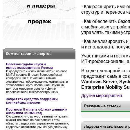
· Как расширить име
структур и переноса ч
· Как обеспечить безо
с мобильных устройст
управлять такими уст
· Как анализировать 
и использовать получ
Комментарии экспертов
Участниками и гостям
ИТ-профессионалы, а 
Нелегкая судьба науки и
импортозамещения в России
В ходе пленарной сесс
В двадцатых числах июня 2026 г. на базе
МФТИ прошла Вторая Всероссийская
представит самые со
конференция «Печатная и гибкая
Windows Server, Syste
электроника: оборудование, материалы и
технологии», организованная Научным
Enterprise Mobility Su
центров мирового уровня «Центр
перспективной микроэлектроники».
Другие мероприятия
Запрет как средство поддержки
крупнейших игроков
Рекламные ссылки
Прогнозы Gartner в области данных и
аналитики на 2026 год
Ожидается, что искусственный интеллект
окажет влияние на все аспекты этой
области: лидерство, управление данными,
Лидеры читательского 
кадровые стратегии, рыночную динамику,