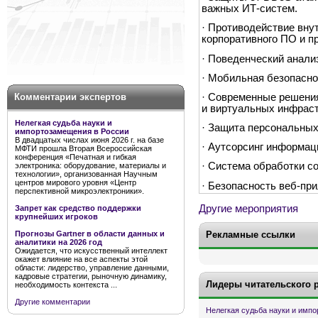
важных ИТ-систем.
· Противодействие вну
корпоративного ПО и п
· Поведенческий анали
· Мобильная безопасно
· Современные решени
Комментарии экспертов
и виртуальных инфраст
Нелегкая судьба науки и
· Защита персональны
импортозамещения в России
В двадцатых числах июня 2026 г. на базе
· Аутсорсинг информац
МФТИ прошла Вторая Всероссийская
конференция «Печатная и гибкая
· Система обработки с
электроника: оборудование, материалы и
технологии», организованная Научным
центров мирового уровня «Центр
· Безопасность веб-пр
перспективной микроэлектроники».
Другие мероприятия
Запрет как средство поддержки
крупнейших игроков
Рекламные ссылки
Прогнозы Gartner в области данных и
аналитики на 2026 год
Ожидается, что искусственный интеллект
окажет влияние на все аспекты этой
области: лидерство, управление данными,
кадровые стратегии, рыночную динамику,
Лидеры читательского 
необходимость контекста ...
Другие комментарии
Нелегкая судьба науки и имп