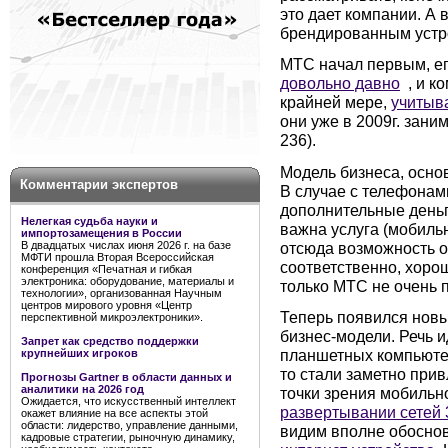
это дает компании. А
брендированным устр
МТС начал первым, е
довольно давно
, и к
крайней мере,
учитыва
они уже в 2009г. зан
236).
Модель бизнеса, осно
Комментарии экспертов
В случае с телефонам
дополнительные деньг
Нелегкая судьба науки и
важна услуга (мобильн
импортозамещения в России
отсюда возможность 
В двадцатых числах июня 2026 г. на базе
МФТИ прошла Вторая Всероссийская
соответственно, хоро
конференция «Печатная и гибкая
электроника: оборудование, материалы и
только МТС не очень п
технологии», организованная Научным
центров мирового уровня «Центр
Теперь появился новы
перспективной микроэлектроники».
бизнес-модели. Речь и
Запрет как средство поддержки
планшетных компьютер
крупнейших игроков
то стали заметно при
Прогнозы Gartner в области данных и
аналитики на 2026 год
точки зрения мобильн
Ожидается, что искусственный интеллект
развертывании сетей
окажет влияние на все аспекты этой
области: лидерство, управление данными,
видим вполне обосн
кадровые стратегии, рыночную динамику,