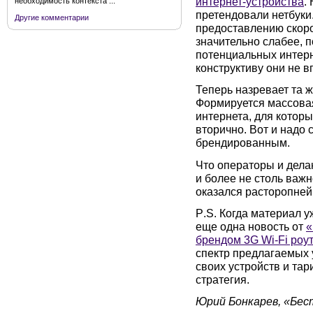
интернет-устройства
.
необходимость контекста ...
претендовали нетбуки
Другие комментарии
предоставлению скоро
значительно слабее, п
потенциальных интерне
конструктиву они не в
Теперь назревает та 
Формируется массова
интернета, для которы
вторично. Вот и надо 
брендированным.
Что операторы и делаю
и более не столь важн
оказался расторопней
P
.
S
. Когда материал у
еще одна новость от
«
брендом 3G Wi-Fi роу
спектр предлагаемых 
своих устройств и та
стратегия.
Юрий Бонкарев, «Бес