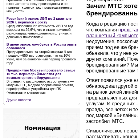
Признание ООО «Квант» банкротом не
означает остановку производства и не
Зачем МТС хоте
приведет к демонтажу производственных
мощностей
брендированны
Российский рынок ИБП во 2 квартале
2026 г. вернулся к росту
Когда в редакцию пос
Средневзвешенная стоимость ИБП за год
что компания
предста
выросла на 29,6%, что и стало причиной
разнонаправленной динамики штучных и
планшетный компьют
денежных показателей
недоумение, поскольк
В июне рынок ноутбуков в России опять
причем под ее же бре
обвалился
Предварительно, за второй квартал было
объявила, что у нее 
продано ~650 тыс. лэптопов, что на 10%
других компаний. Поч
хуже, чем за аналогичный период прошлого
года
брендированным? Мы 
брендированные там 
Предприятие Москвы произвело свыше
10 тыс. периферийных плат для
компьютерного оборудования
Ответ появился уже н
В планах по расширению ассортимента —
обнародовал другой о
модемы LTE, модули оперативной памяти,
периферийные устройства для ПК
на рынок целой лине
(мониторы и клавиатуры
предназначенных для
Другие новости
услугам. И среди них
правда, все четко: и 
под маркой «Билайн».
застолбил
МТС.
Символическое перве
рассматривать, конечно