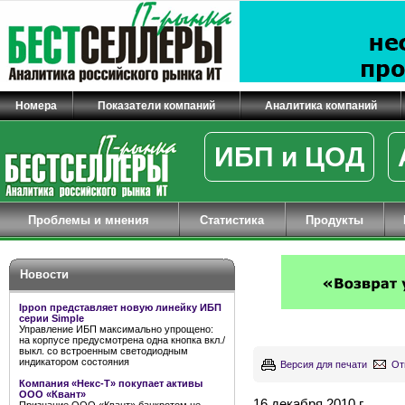
Номера
Показатели компаний
Аналитика компаний
ИБП и ЦОД
Проблемы и мнения
Статистика
Продукты
Новости
Ippon представляет новую линейку ИБП
серии Simple
Управление ИБП максимально упрощено:
на корпусе предусмотрена одна кнопка вкл./
выкл. со встроенным светодиодным
индикатором состояния
Версия для печати
От
Компания «Некс-Т» покупает активы
ООО «Квант»
16 декабря 2010 г.