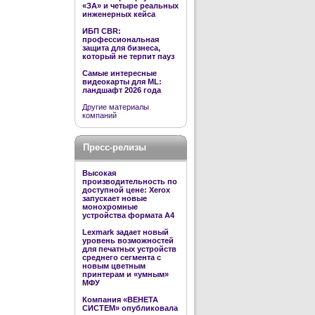
«ЗА» и четыре реальных
инженерных кейса
ИБП CBR:
профессиональная
защита для бизнеса,
который не терпит пауз
Самые интересные
видеокарты для ML:
ландшафт 2026 года
Другие материалы
компаний
Пресс-релизы
Высокая
производительность по
доступной цене: Xerox
запускает новые
монохромные
устройства формата А4
Lexmark задает новый
уровень возможностей
для печатных устройств
среднего сегмента с
новым цветным
принтерам и «умным»
МФУ
Компания «ВЕНЕТА
СИСТЕМ» опубликовала