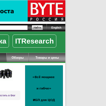
English
ка
ITResearch
Обзоры
Товары и цены
стить в блог