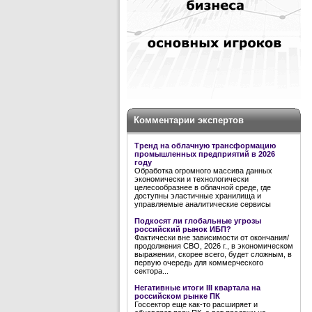
Комментарии экспертов
Тренд на облачную трансформацию
промышленных предприятий в 2026
году
Обработка огромного массива данных
экономически и технологически
целесообразнее в облачной среде, где
доступны эластичные хранилища и
управляемые аналитические сервисы
Подкосят ли глобальные угрозы
российский рынок ИБП?
Фактически вне зависимости от окончания/
продолжения СВО, 2026 г., в экономическом
выражении, скорее всего, будет сложным, в
первую очередь для коммерческого
сектора...
Негативные итоги III квартала на
российском рынке ПК
Госсектор еще как-то расширяет и