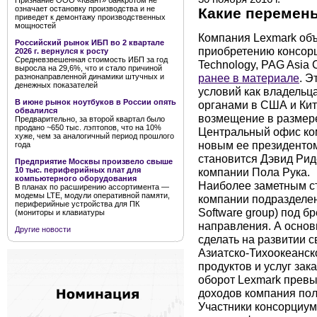
Признание ООО «Квант» банкротом не
означает остановку производства и не
Какие перемен
приведет к демонтажу производственных
мощностей
Компания Lexmark объ
Российский рынок ИБП во 2 квартале
приобретению консор
2026 г. вернулся к росту
Средневзвешенная стоимость ИБП за год
Technology, PAG Asia C
выросла на 29,6%, что и стало причиной
ранее в материале
. Э
разнонаправленной динамики штучных и
денежных показателей
условий как владельц
В июне рынок ноутбуков в России опять
органами в США и Кит
обвалился
возмещение в размере
Предварительно, за второй квартал было
продано ~650 тыс. лэптопов, что на 10%
Центральный офис комп
хуже, чем за аналогичный период прошлого
новым ее президенто
года
становится Дэвид Ри
Предприятие Москвы произвело свыше
компании Пола Рука.
10 тыс. периферийных плат для
компьютерного оборудования
Наиболее заметным с
В планах по расширению ассортимента —
модемы LTE, модули оперативной памяти,
компании подразделен
периферийные устройства для ПК
Software group) под 
(мониторы и клавиатуры
направления. А основ
Другие новости
сделать на развитии с
Азиатско-Тихоокеанск
продуктов и услуг зак
оборот Lexmark превы
доходов компания по
Участники консорциум