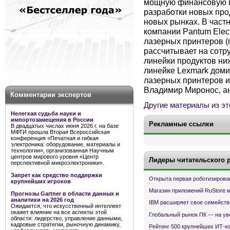
мощную финансовую п
разработки новых про
новых рынках. В част
компании Pantum Elect
лазерных принтеров (
рассчитывает на сотр
линейки продуктов ни
линейке Lexmark дом
лазерных принтеров и
Владимир Миронос, ан
Комментарии экспертов
Другие материалы из эт
Нелегкая судьба науки и
импортозамещения в России
Рекламные ссылки
В двадцатых числах июня 2026 г. на базе
МФТИ прошла Вторая Всероссийская
конференция «Печатная и гибкая
электроника: оборудование, материалы и
технологии», организованная Научным
центров мирового уровня «Центр
Лидеры читательского 
перспективной микроэлектроники».
Запрет как средство поддержки
Открыта первая роботизирова
крупнейших игроков
Магазин приложений RuStore 
Прогнозы Gartner в области данных и
аналитики на 2026 год
IBM расширяет свое семейств
Ожидается, что искусственный интеллект
окажет влияние на все аспекты этой
Глобальный рынок ПК — на ув
области: лидерство, управление данными,
кадровые стратегии, рыночную динамику,
Рейтинг 500 крупнейших ИТ-к