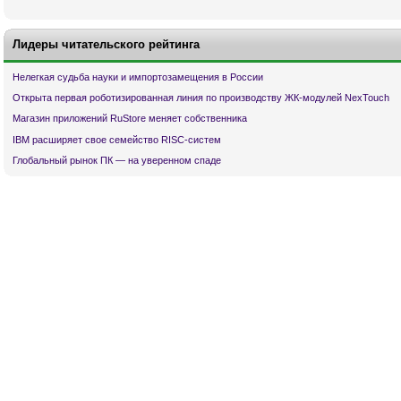
Лидеры читательского рейтинга
Нелегкая судьба науки и импортозамещения в России
Открыта первая роботизированная линия по производству ЖК-модулей NexTouch
Магазин приложений RuStore меняет собственника
IBM расширяет свое семейство RISC-систем
Глобальный рынок ПК — на уверенном спаде