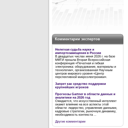
Комментарии экспертов
Нелегкая судьба науки и
импортозамещения в России
В двадцатых числах июня 2026 г. на базе
МФТИ прошла Вторая Всероссийская
конференция «Печатная и гибкая
электроника: оборудование, материалы и
технологии», организованная Научным
центров мирового уровня «Центр
перспективной микроэлектроники».
Запрет как средство поддержки
крупнейших игроков
Прогнозы Gartner в области данных и
аналитики на 2026 год
Ожидается, что искусственный интеллект
окажет влияние на все аспекты этой
области: лидерство, управление данными,
кадровые стратегии, рыночную динамику,
необходимость контекста ...
Другие комментарии