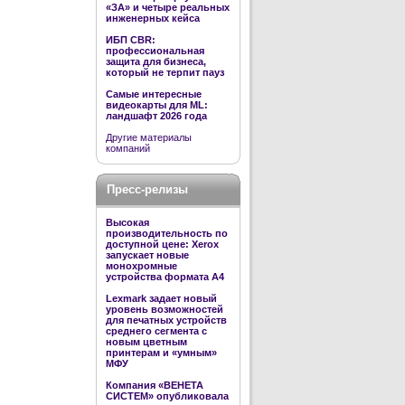
«ЗА» и четыре реальных
инженерных кейса
ИБП CBR:
профессиональная
защита для бизнеса,
который не терпит пауз
Самые интересные
видеокарты для ML:
ландшафт 2026 года
Другие материалы
компаний
Пресс-релизы
Высокая
производительность по
доступной цене: Xerox
запускает новые
монохромные
устройства формата А4
Lexmark задает новый
уровень возможностей
для печатных устройств
среднего сегмента с
новым цветным
принтерам и «умным»
МФУ
Компания «ВЕНЕТА
СИСТЕМ» опубликовала