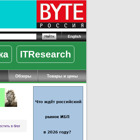
English
ка
ITResearch
Обзоры
Товары и цены
стить в блог