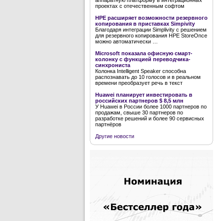
аппаратную платформу в интеграционных
проектах с отечественным софтом
HPE расширяет возможности резервного
копирования в приставках Simpivity
Благодаря интеграции Simplivity с решением
для резервного копирования HPE StoreOnce
можно автоматически …
Microsoft показала офисную смарт-
колонку с функцией переводчика-
синхрониста
Колонка Intelligent Speaker способна
распознавать до 10 голосов и в реальном
времени преобразует речь в текст
Huawei планирует инвестировать в
российских партнеров $ 8,5 млн
У Huawei в России более 1000 партнеров по
продажам, свыше 30 партнеров по
разработке решений и более 90 сервисных
партнёров
Другие новости