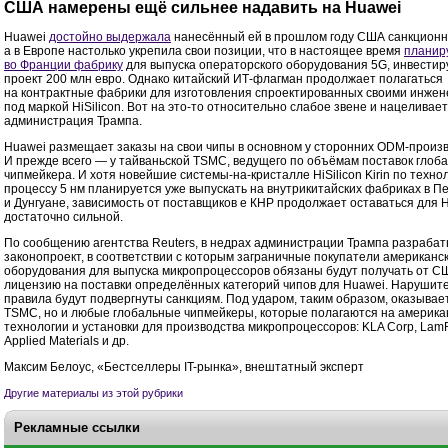
США намерены ещё сильнее надавить на Huawei
Huawei
достойно выдержала
нанесённый ей в прошлом году США санкционн
а в Европе настолько укрепила свои позиции, что в настоящее время
планир
во Франции фабрику
для выпуска операторского оборудования 5G, инвестиру
проект 200 млн евро. Однако китайский ИТ-флагман продолжает полагаться
на контрактные фабрики для изготовления спроектированных своими инжен
под маркой HiSilicon. Вот на это-то относительно слабое звене и нацеливае
администрация Трампа.
Huawei размещает заказы на свои чипы в основном у сторонних ODM-произ
И прежде всего — у тайваньской TSMC, ведущего по объёмам поставок глоб
чипмейкера. И хотя новейшие системы-на-кристалле HiSilicon Kirin по техно
процессу 5 нм планируется уже выпускать на внутрикитайских фабриках в П
и Дунгуане, зависимость от поставщиков е КНР продолжает оставаться для 
достаточно сильной.
По сообщению агентства Reuters, в недрах администрации Трампа разраба
законопроект, в соответствии с которым заграничные покупатели американс
оборудования для выпуска микропроцессоров обязаны будут получать от С
лицензию на поставки определённых категорий чипов для Huawei. Нарушите
правила будут подвергнуты санкциям. Под ударом, таким образом, оказывает
TSMC, но и любые глобальные чипмейкеры, которые полагаются на америка
технологии и установки для производства микропроцессоров: KLA Corp, Lam
Applied Materials и др.
Максим Белоус, «Бестселлеры IT-рынка», внештатный эксперт
Другие материалы из этой рубрики
Рекламные ссылки