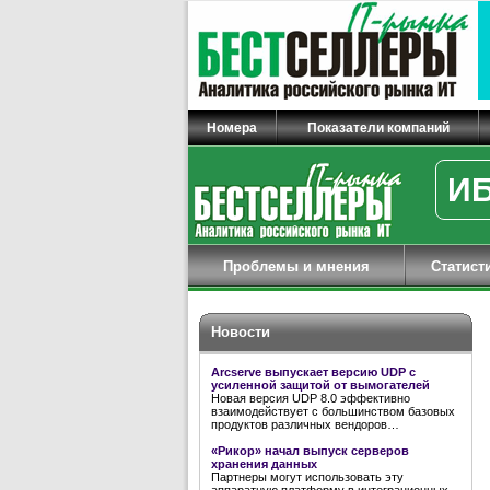
Номера
Показатели компаний
ИБ
Проблемы и мнения
Статист
Новости
Arcserve выпускает версию UDP с
усиленной защитой от вымогателей
Новая версия UDP 8.0 эффективно
взаимодействует с большинством базовых
продуктов различных вендоров…
«Рикор» начал выпуск серверов
хранения данных
Партнеры могут использовать эту