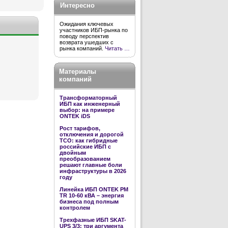
Интересно
Ожидания ключевых
участников ИБП-рынка по
поводу перспектив
возврата ушедших с
рынка компаний.
Читать …
Материалы
компаний
Трансформаторный
ИБП как инженерный
выбор: на примере
ONTEK iDS
Рост тарифов,
отключения и дорогой
TCO: как гибридные
российские ИБП с
двойным
преобразованием
решают главные боли
инфраструктуры в 2026
году
Линейка ИБП ONTEK PM
TR 10-60 кВА – энергия
бизнеса под полным
контролем
Трехфазные ИБП SKAT-
UPS 3/3: три аргумента