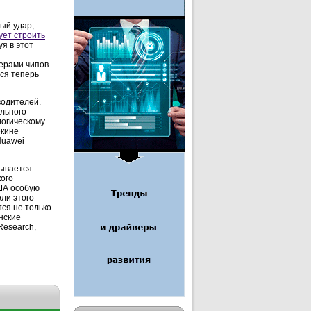
ый удар,
ует строить
я в этот
ерами чипов
тся теперь
водителей.
ального
логическому
екине
Huawei
тывается
кого
ША особую
ли этого
ся не только
нские
Research,