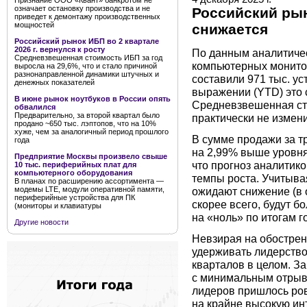
Признание ООО «Квант» банкротом не
означает остановку производства и не
Российский ры
приведет к демонтажу производственных
мощностей
снижается
Российский рынок ИБП во 2 квартале
2026 г. вернулся к росту
По данным аналитичес
Средневзвешенная стоимость ИБП за год
компьютерных монитор
выросла на 29,6%, что и стало причиной
разнонаправленной динамики штучных и
составили 971 тыс. ус
денежных показателей
выражении (YTD) это с
В июне рынок ноутбуков в России опять
Средневзвешенная сто
обвалился
Предварительно, за второй квартал было
практически не измени
продано ~650 тыс. лэптопов, что на 10%
хуже, чем за аналогичный период прошлого
В сумме продажи за тр
года
на 2,99% выше уровня
Предприятие Москвы произвело свыше
что прогноз аналитиков
10 тыс. периферийных плат для
компьютерного оборудования
темпы роста. Учитывая
В планах по расширению ассортимента —
ожидают снижение (в 
модемы LTE, модули оперативной памяти,
периферийные устройства для ПК
скорее всего, будут б
(мониторы и клавиатуры
на «ноль» по итогам г
Другие новости
Невзирая на обострен
удерживать лидерство 
кварталов в целом. З
с минимальным отрыв
лидеров пришлось ров
на крайне высокую ин