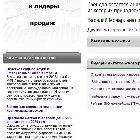
брендов остается ано
из которых принадлеж
Василий Мочар, анали
Другие материалы из эт
Рекламные ссылки
Комментарии экспертов
Лидеры читательского 
Нелегкая судьба науки и
импортозамещения в России
Открыта первая роботизирова
В двадцатых числах июня 2026 г. на базе
МФТИ прошла Вторая Всероссийская
IBM расширяет свое семейств
конференция «Печатная и гибкая
электроника: оборудование, материалы и
Магазин приложений RuStore 
технологии», организованная Научным
центров мирового уровня «Центр
Глобальный рынок ПК — на ув
перспективной микроэлектроники».
Рейтинг 500 крупнейших ИТ-к
Запрет как средство поддержки
крупнейших игроков
Прогнозы Gartner в области данных и
аналитики на 2026 год
Ожидается, что искусственный интеллект
окажет влияние на все аспекты этой
области: лидерство, управление данными,
кадровые стратегии, рыночную динамику,