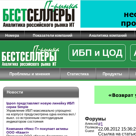
Номера
Показатели компаний
Аналитика компаний
ИБП и ЦОД
Проблемы и мнения
Статистика
Продукты
Новости
Ippon представляет новую линейку ИБП
серии Simple
Управление ИБП максимально упрощено:
на корпусе предусмотрена одна кнопка вкл./
выкл. со встроенным светодиодным
Форумы
индикатором состояния
Алексей
#1
Поляков
22.08.2012 15:36:
Компания «Некс-Т» покупает активы
Guest
ООО «Квант»
Ссылка на статью: 