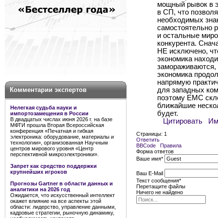
мощный рывок в э
в СП, что позвол
необходимых знан
самостоятельно р
и остальные миро
конкурента. Снача
НЕ исключено, чт
экономика находи
замораживаются, 
экономика продол
напрямую практич
Комментарии экспертов
для западных ком
поэтому ЕМС скло
ближайшие нескол
Нелегкая судьба науки и
будет.
импортозамещения в России
В двадцатых числах июня 2026 г. на базе
Цитировать
Им
МФТИ прошла Вторая Всероссийская
конференция «Печатная и гибкая
Страницы:
1
электроника: оборудование, материалы и
Ответить
технологии», организованная Научным
BBCode
Правила
центров мирового уровня «Центр
Форма ответов
перспективной микроэлектроники».
Ваше имя
*
Запрет как средство поддержки
крупнейших игроков
Ваш E-Mail
Текст сообщения
*
Прогнозы Gartner в области данных и
Перетащите файлы
аналитики на 2026 год
Ничего не найдено
Ожидается, что искусственный интеллект
окажет влияние на все аспекты этой
области: лидерство, управление данными,
кадровые стратегии, рыночную динамику,