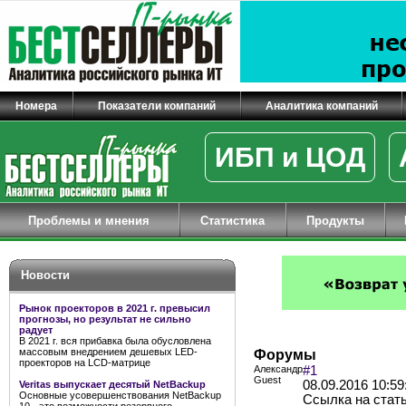
Номера
Показатели компаний
Аналитика компаний
ИБП и ЦОД
Проблемы и мнения
Статистика
Продукты
Новости
Рынок проекторов в 2021 г. превысил
прогнозы, но результат не сильно
радует
В 2021 г. вся прибавка была обусловлена
массовым внедрением дешевых LED-
Форумы
проекторов на LCD-матрице
Александр
#1
Guest
08.09.2016 10:59
Veritas выпускает десятый NetBackup
Основные усовершенствования NetBackup
Ссылка на статью