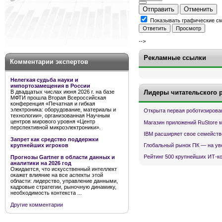
Отправить
Отменить
Показывать графические с
-->
Рекламные ссылки
Комментарии экспертов
Нелегкая судьба науки и
импортозамещения в России
В двадцатых числах июня 2026 г. на базе
Лидеры читательского 
МФТИ прошла Вторая Всероссийская
конференция «Печатная и гибкая
электроника: оборудование, материалы и
Открыта первая роботизирова
технологии», организованная Научным
центров мирового уровня «Центр
Магазин приложений RuStore 
перспективной микроэлектроники».
IBM расширяет свое семейств
Запрет как средство поддержки
Глобальный рынок ПК — на ув
крупнейших игроков
Рейтинг 500 крупнейших ИТ-к
Прогнозы Gartner в области данных и
аналитики на 2026 год
Ожидается, что искусственный интеллект
окажет влияние на все аспекты этой
области: лидерство, управление данными,
кадровые стратегии, рыночную динамику,
необходимость контекста ...
Другие комментарии