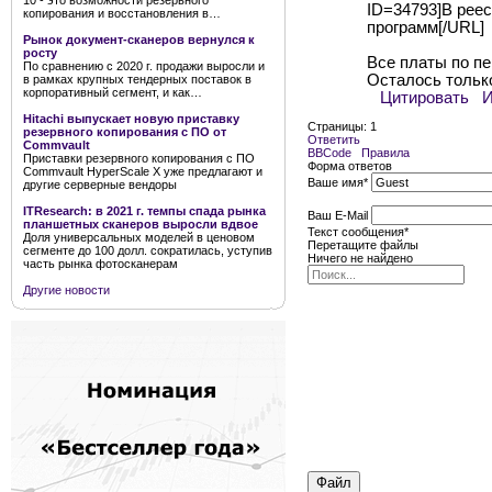
10 - это возможности резервного
ID=34793]В рее
копирования и восстановления в…
программ[/URL]
Рынок документ-сканеров вернулся к
росту
Все платы по пе
По сравнению с 2020 г. продажи выросли и
Осталось тольк
в рамках крупных тендерных поставок в
корпоративный сегмент, и как…
Цитировать
Hitachi выпускает новую приставку
Страницы:
1
резервного копирования с ПО от
Ответить
Commvault
BBCode
Правила
Приставки резервного копирования с ПО
Форма ответов
Commvault HyperScale X уже предлагают и
Ваше имя
*
другие серверные вендоры
ITResearch: в 2021 г. темпы спада рынка
Ваш E-Mail
планшетных сканеров выросли вдвое
Текст сообщения
*
Доля универсальных моделей в ценовом
Перетащите файлы
сегменте до 100 долл. сократилась, уступив
Ничего не найдено
часть рынка фотосканерам
Другие новости
Файл