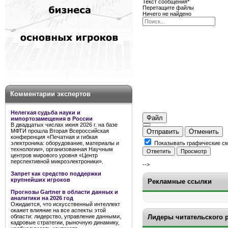
Текст сообщения
*
Перетащите файлы
Ничего не найдено
Комментарии экспертов
Нелегкая судьба науки и
Файл
импортозамещения в России
В двадцатых числах июня 2026 г. на базе
МФТИ прошла Вторая Всероссийская
Отправить
Отменить
конференция «Печатная и гибкая
электроника: оборудование, материалы и
Показывать графические с
технологии», организованная Научным
центров мирового уровня «Центр
перспективной микроэлектроники».
-->
Запрет как средство поддержки
крупнейших игроков
Рекламные ссылки
Прогнозы Gartner в области данных и
аналитики на 2026 год
Ожидается, что искусственный интеллект
окажет влияние на все аспекты этой
области: лидерство, управление данными,
Лидеры читательского 
кадровые стратегии, рыночную динамику,