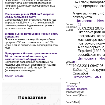
Признание ООО «Квант» банкротом не
ID=17826]"Лаборато
означает остановку производства и не
видов вредоносног
приведет к демонтажу производственных
мощностей
А чем отличается б
Российский рынок ИБП во 2 квартале
пожалуйста.
2026 г. вернулся к росту
Средневзвешенная стоимость ИБП за год
Цитировать
Имя
выросла на 29,6%, что и стало причиной
Ласло
#2
разнонаправленной динамики штучных и
Иржиевич
09.03.2011 20:45
денежных показателей
Guest
Эксплойт (или ш
В июне рынок ноутбуков в России опять
программа, кото
обвалился
компьютере посл
Предварительно, за второй квартал было
продано ~650 тыс. лэптопов, что на 10%
повторного полу
хуже, чем за аналогичный период прошлого
А если серьезно
года
Exploited (1982-2
Предприятие Москвы произвело свыше
российская метал
10 тыс. периферийных плат для
Цитировать
Им
компьютерного оборудования
Lesya
#3
В планах по расширению ассортимента —
Guest
модемы LTE, модули оперативной памяти,
10.03.2011 09:47:06
периферийные устройства для ПК
Забавно)) про груп
(мониторы и клавиатуры
Спасибо)
Другие новости
Цитировать
Имя
Страницы:
1
Ответить
BBCode
Правила
Форма ответов
Ваше имя
*
Ваш E-Mail