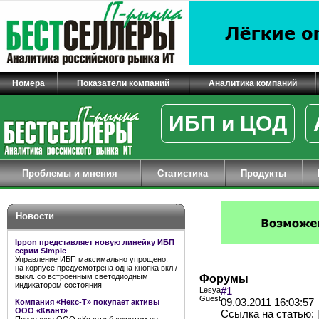
Номера
Показатели компаний
Аналитика компаний
ИБП и ЦОД
Проблемы и мнения
Статистика
Продукты
Новости
Ippon представляет новую линейку ИБП
серии Simple
Управление ИБП максимально упрощено:
на корпусе предусмотрена одна кнопка вкл./
выкл. со встроенным светодиодным
Форумы
индикатором состояния
Lesya
#1
Guest
09.03.2011 16:03:57
Компания «Некс-Т» покупает активы
ООО «Квант»
Ссылка на статью: [U