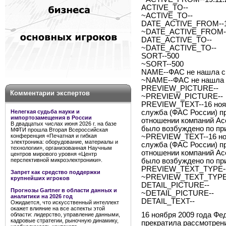
ACTIVE_TO--
~ACTIVE_TO--
DATE_ACTIVE_FROM--19
~DATE_ACTIVE_FROM--
DATE_ACTIVE_TO--
~DATE_ACTIVE_TO--
SORT--500
~SORT--500
NAME--ФАС не нашла сг
~NAME--ФАС не нашла с
PREVIEW_PICTURE--
Комментарии экспертов
~PREVIEW_PICTURE--
PREVIEW_TEXT--16 нояб
Нелегкая судьба науки и
служба (ФАС России) п
импортозамещения в России
отношении компаний Асеr
В двадцатых числах июня 2026 г. на базе
было возбуждено по пр
МФТИ прошла Вторая Всероссийская
конференция «Печатная и гибкая
~PREVIEW_TEXT--16 ноя
электроника: оборудование, материалы и
служба (ФАС России) п
технологии», организованная Научным
отношении компаний Асеr
центров мирового уровня «Центр
перспективной микроэлектроники».
было возбуждено по пр
PREVIEW_TEXT_TYPE--
Запрет как средство поддержки
~PREVIEW_TEXT_TYPE-
крупнейших игроков
DETAIL_PICTURE--
Прогнозы Gartner в области данных и
~DETAIL_PICTURE--
аналитики на 2026 год
DETAIL_TEXT--
Ожидается, что искусственный интеллект
окажет влияние на все аспекты этой
16 ноября 2009 года Ф
области: лидерство, управление данными,
кадровые стратегии, рыночную динамику,
прекратила рассмотрен