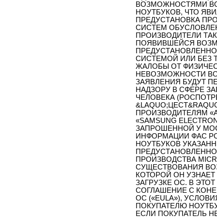
ВОЗМОЖНОСТЯМИ ВО
НОУТБУКОВ, ЧТО ЯВИ
ПРЕДУСТАНОВКА ПР
СИСТЕМ ОБУСЛОВЛЕ
ПРОИЗВОДИТЕЛИ ТА
ПОЯВИВШЕЙСЯ ВОЗМ
ПРЕДУСТАНОВЛЕННО
СИСТЕМОЙ ИЛИ БЕЗ 
ЖАЛОБЫ ОТ ФИЗИЧЕС
НЕВОЗМОЖНОСТИ ВОЗ
ЗАЯВЛЕНИЯ БУДУТ П
НАДЗОРУ В СФЕРЕ З
ЧЕЛОВЕКА (РОСПОТРЕ
&LAQUO;ЦЕСТ&RAQUO
ПРОИЗВОДИТЕЛЯМ «АС
«SAMSUNG ELECTRONI
ЗАПРОШЕННОЙ У МО
ИНФОРМАЦИИ ФАС РО
НОУТБУКОВ УКАЗАНН
ПРЕДУСТАНОВЛЕННО
ПРОИЗВОДСТВА MICR
СУЩЕСТВОВАНИЯ ВО
КОТОРОЙ ОН УЗНАЕТ
ЗАГРУЗКЕ ОС. В ЭТ
СОГЛАШЕНИЕ С КОН
ОС («EULA»), УСЛОВ
ПОКУПАТЕЛЮ НОУТБУ
ЕСЛИ ПОКУПАТЕЛЬ Н