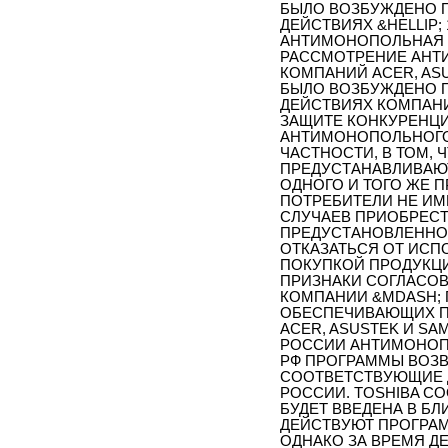
БЫЛО ВОЗБУЖДЕНО 
ДЕЙСТВИЯХ &HELLIP;
АНТИМОНОПОЛЬНАЯ С
РАССМОТРЕНИЕ АНТ
КОМПАНИЙ АСЕR, ASUS
БЫЛО ВОЗБУЖДЕНО 
ДЕЙСТВИЯХ КОМПАНИЙ
ЗАЩИТЕ КОНКУРЕНЦИ
АНТИМОНОПОЛЬНОГО
ЧАСТНОСТИ, В ТОМ,
ПРЕДУСТАНАВЛИВАЮ
ОДНОГО И ТОГО ЖЕ 
ПОТРЕБИТЕЛИ НЕ И
СЛУЧАЕВ ПРИОБРЕС
ПРЕДУСТАНОВЛЕННО
ОТКАЗАТЬСЯ ОТ ИСП
ПОКУПКОЙ ПРОДУКЦИ
ПРИЗНАКИ СОГЛАСОВ
КОМПАНИИ &MDASH; 
ОБЕСПЕЧИВАЮЩИХ П
АСЕR, ASUSTEK И S
РОССИИ АНТИМОНОПО
РФ ПРОГРАММЫ ВОЗВ
СООТВЕТСТВУЮЩИЕ 
РОССИИ. TOSHIBA СО
БУДЕТ ВВЕДЕНА В БЛ
ДЕЙСТВУЮТ ПРОГРАМ
ОДНАКО ЗА ВРЕМЯ Д