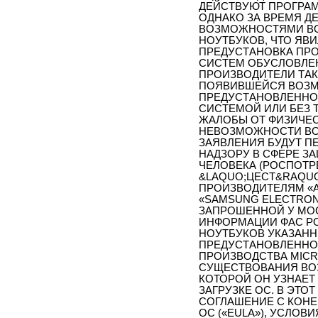
ДЕЙСТВУЮТ ПРОГРАМ
ОДНАКО ЗА ВРЕМЯ Д
ВОЗМОЖНОСТЯМИ ВО
НОУТБУКОВ, ЧТО ЯВИ
ПРЕДУСТАНОВКА ПР
СИСТЕМ ОБУСЛОВЛЕ
ПРОИЗВОДИТЕЛИ ТА
ПОЯВИВШЕЙСЯ ВОЗМ
ПРЕДУСТАНОВЛЕННО
СИСТЕМОЙ ИЛИ БЕЗ 
ЖАЛОБЫ ОТ ФИЗИЧЕС
НЕВОЗМОЖНОСТИ ВОЗ
ЗАЯВЛЕНИЯ БУДУТ П
НАДЗОРУ В СФЕРЕ З
ЧЕЛОВЕКА (РОСПОТРЕ
&LAQUO;ЦЕСТ&RAQUO
ПРОИЗВОДИТЕЛЯМ «АС
«SAMSUNG ELECTRONI
ЗАПРОШЕННОЙ У МО
ИНФОРМАЦИИ ФАС РО
НОУТБУКОВ УКАЗАНН
ПРЕДУСТАНОВЛЕННО
ПРОИЗВОДСТВА MICR
СУЩЕСТВОВАНИЯ ВО
КОТОРОЙ ОН УЗНАЕТ
ЗАГРУЗКЕ ОС. В ЭТ
СОГЛАШЕНИЕ С КОН
ОС («EULA»), УСЛОВ