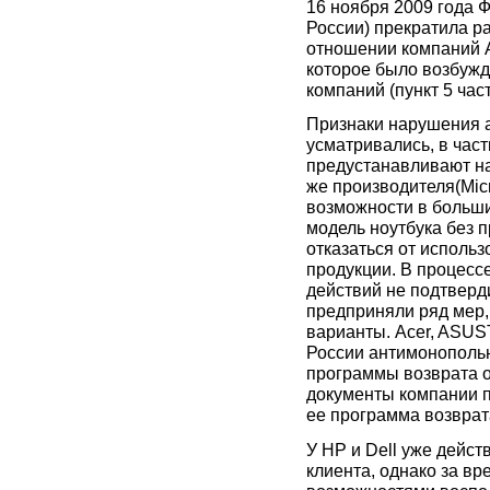
16 ноября 2009 года
России) прекратила р
отношении компаний Ас
которое было возбужд
компаний (пункт 5 час
Признаки нарушения 
усматривались, в част
предустанавливают на
же производителя(Micr
возможности в больш
модель ноутбука без 
отказаться от исполь
продукции. В процесс
действий не подтверд
предприняли ряд мер
варианты. Асеr, ASU
России антимонопольн
программы возврата 
документы компании п
ее программа возврат
У HP и Dell уже дейс
клиента, однако за в