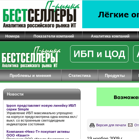
Номера
Показатели компаний
Аналитика компаний
ИБП и ЦОД
Проблемы и мнения
Статистика
Продукты
Новости
Ippon представляет новую линейку ИБП
серии Simple
Управление ИБП максимально упрощено:
на корпусе предусмотрена одна кнопка вкл./
выкл. со встроенным светодиодным
индикатором состояния
Версия для печати
От
Компания «Некс-Т» покупает активы
ООО «Квант»
19 ноября 2009 г.