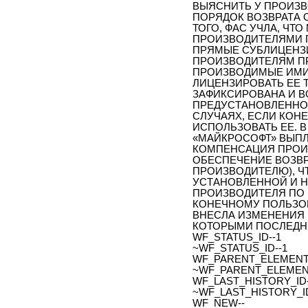
ВЫЯСНИТЬ У ПРОИЗ
ПОРЯДОК ВОЗВРАТА 
ТОГО, ФАС УЧЛА, ЧТ
ПРОИЗВОДИТЕЛЯМИ П
ПРЯМЫЕ СУБЛИЦЕНЗ
ПРОИЗВОДИТЕЛЯМ ПР
ПРОИЗВОДИМЫЕ ИМИ П
ЛИЦЕНЗИРОВАТЬ ЕЕ 
ЗАФИКСИРОВАНА И 
ПРЕДУСТАНОВЛЕННОЙ
СЛУЧАЯХ, ЕСЛИ КОН
ИСПОЛЬЗОВАТЬ ЕЕ. В
«МАЙКРОСОФТ» ВЫП
КОМПЕНСАЦИЯ ПРОИЗ
ОБЕСПЕЧЕНИЕ ВОЗВ
ПРОИЗВОДИТЕЛЮ), Ч
УСТАНОВЛЕННОЙ И 
ПРОИЗВОДИТЕЛЯ ПО
КОНЕЧНОМУ ПОЛЬЗОВ
ВНЕСЛА ИЗМЕНЕНИЯ 
КОТОРЫМИ ПОСЛЕДНИ
WF_STATUS_ID--1
~WF_STATUS_ID--1
WF_PARENT_ELEMENT_
~WF_PARENT_ELEMENT
WF_LAST_HISTORY_ID-
~WF_LAST_HISTORY_ID
WF_NEW--