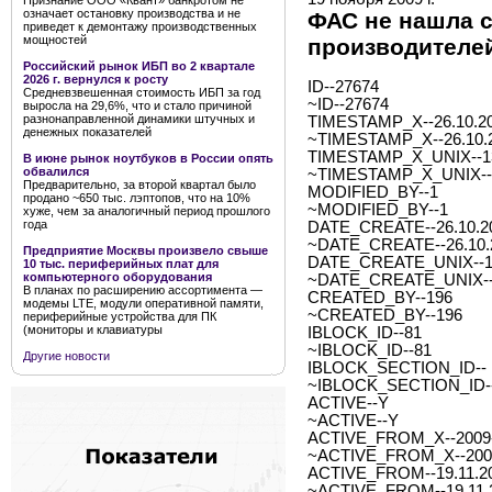
Признание ООО «Квант» банкротом не
означает остановку производства и не
ФАС не нашла с
приведет к демонтажу производственных
мощностей
производителе
Российский рынок ИБП во 2 квартале
2026 г. вернулся к росту
ID--27674
Средневзвешенная стоимость ИБП за год
~ID--27674
выросла на 29,6%, что и стало причиной
разнонаправленной динамики штучных и
TIMESTAMP_X--26.10.20
денежных показателей
~TIMESTAMP_X--26.10.2
TIMESTAMP_X_UNIX--1
В июне рынок ноутбуков в России опять
обвалился
~TIMESTAMP_X_UNIX--
Предварительно, за второй квартал было
MODIFIED_BY--1
продано ~650 тыс. лэптопов, что на 10%
~MODIFIED_BY--1
хуже, чем за аналогичный период прошлого
года
DATE_CREATE--26.10.20
~DATE_CREATE--26.10.2
Предприятие Москвы произвело свыше
DATE_CREATE_UNIX--1
10 тыс. периферийных плат для
компьютерного оборудования
~DATE_CREATE_UNIX--
В планах по расширению ассортимента —
CREATED_BY--196
модемы LTE, модули оперативной памяти,
~CREATED_BY--196
периферийные устройства для ПК
(мониторы и клавиатуры
IBLOCK_ID--81
~IBLOCK_ID--81
Другие новости
IBLOCK_SECTION_ID--
~IBLOCK_SECTION_ID-
ACTIVE--Y
~ACTIVE--Y
ACTIVE_FROM_X--2009-1
~ACTIVE_FROM_X--2009-
ACTIVE_FROM--19.11.2
~ACTIVE_FROM--19.11.