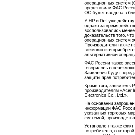
операционных систем (
представили ФАС России
ОС будет введена в бл
У HP и Dell уже действ
однако за время действ
воспользовались менее 
доказательств того, чт
операционных систем о
Производители также п
возможности приобрете
альтернативной операци
ФАС России также расс
говорилось о невозможн
Заявления будут перед
защиты прав потребител
Кроме того, заявитель 
производителям «Асеr I
Electronics Co., Ltd.».
На основании запрошен
информации ФАС России
указанных торговых ма
системой, производства 
Установлен также факт
потребителю, о которой