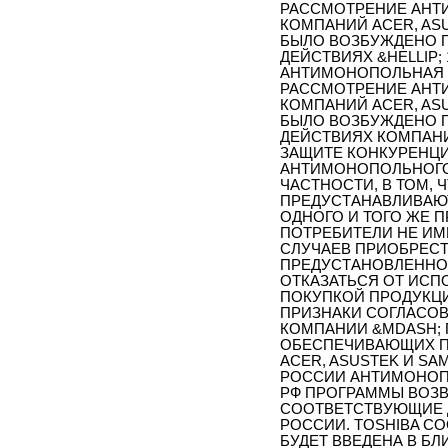
РАССМОТРЕНИЕ АНТ
КОМПАНИЙ АСЕR, ASUS
БЫЛО ВОЗБУЖДЕНО 
ДЕЙСТВИЯХ &HELLIP;
АНТИМОНОПОЛЬНАЯ С
РАССМОТРЕНИЕ АНТ
КОМПАНИЙ АСЕR, ASUS
БЫЛО ВОЗБУЖДЕНО 
ДЕЙСТВИЯХ КОМПАНИЙ
ЗАЩИТЕ КОНКУРЕНЦИ
АНТИМОНОПОЛЬНОГО
ЧАСТНОСТИ, В ТОМ,
ПРЕДУСТАНАВЛИВАЮ
ОДНОГО И ТОГО ЖЕ 
ПОТРЕБИТЕЛИ НЕ И
СЛУЧАЕВ ПРИОБРЕС
ПРЕДУСТАНОВЛЕННО
ОТКАЗАТЬСЯ ОТ ИСП
ПОКУПКОЙ ПРОДУКЦИ
ПРИЗНАКИ СОГЛАСОВ
КОМПАНИИ &MDASH; 
ОБЕСПЕЧИВАЮЩИХ П
АСЕR, ASUSTEK И S
РОССИИ АНТИМОНОПО
РФ ПРОГРАММЫ ВОЗВ
СООТВЕТСТВУЮЩИЕ 
РОССИИ. TOSHIBA СО
БУДЕТ ВВЕДЕНА В БЛ