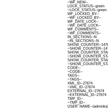
~WF_NEW--
LOCK_STATUS--green
~LOCK_STATUS--green
WF_LOCKED_BY--
~WF_LOCKED_BY--
WF_DATE_LOCK--
~WF_DATE_LOCK--
WF_COMMENTS--
~WF_COMMENTS--
IN_SECTIONS--N
~IN_SECTIONS--N
SHOW_COUNTER--147
~SHOW_COUNTER--14
SHOW_COUNTER_START--
~SHOW_COUNTER_START-
SHOW_COUNTER_START_
~SHOW_COUNTER_START
CODE--
~CODE--
TAGS--
~TAGS--
XML_ID--27674
~XML_ID--27674
EXTERNAL_ID--27674
~EXTERNAL_ID--27674
TMP_ID--
~TMP_ID--
USER_NAME--(adminka)