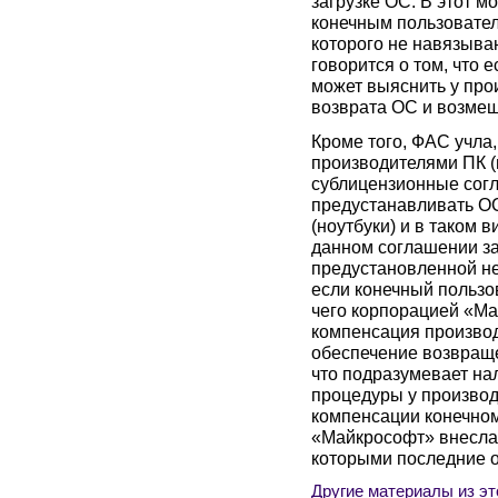
загрузке ОС. В этот 
конечным пользовател
которого не навязыва
говорится о том, что 
может выяснить у про
возврата ОС и возмещ
Кроме того, ФАС учла
производителями ПК (
сублицензионные сог
предустанавливать О
(ноутбуки) и в таком 
данном соглашении з
предустановленной не
если конечный пользов
чего корпорацией «М
компенсация производ
обеспечение возвращ
что подразумевает н
процедуры у произво
компенсации конечном
«Майкрософт» внесла 
которыми последние о
Другие материалы из эт