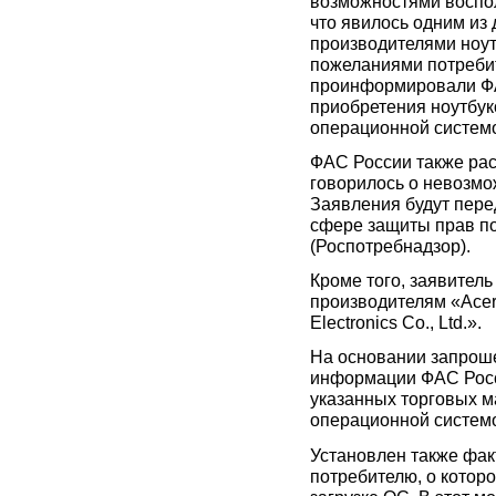
возможностями воспол
что явилось одним из 
производителями ноу
пожеланиями потреби
проинформировали ФА
приобретения ноутбук
операционной системо
ФАС России также рас
говорилось о невозмо
Заявления будут пере
сфере защиты прав по
(Роспотребнадзор).
Кроме того, заявител
производителям «Асеr
Electronics Co., Ltd.».
На основании запроше
информации ФАС Росс
указанных торговых м
операционной системой
Установлен также фа
потребителю, о которо