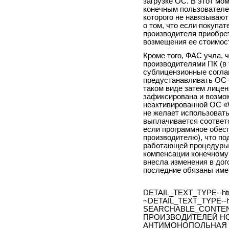
загрузке ОС. В этот мо
конечным пользователе
которого не навязывают
о том, что если покупа
производителя приобрет
возмещения ее стоимос
Кроме того, ФАС учла,
производителями ПК (в
сублицензионные согла
предустанавливать ОС 
таком виде затем лицен
зафиксирована и возмо
неактивированной ОС «
не желает использовать
выплачивается соответ
если программное обес
производителю), что п
работающей процедуры 
компенсации конечному
внесла изменения в дог
последние обязаны име
DETAIL_TEXT_TYPE--ht
~DETAIL_TEXT_TYPE--h
SEARCHABLE_CONTEN
ПРОИЗВОДИТЕЛЕЙ НО
АНТИМОНОПОЛЬНАЯ С