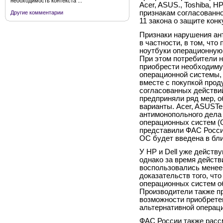
необходимость контекста ...
Асеr, ASUS., Toshiba, H
признакам согласованно
Другие комментарии
11 закона о защите конк
Признаки нарушения ан
в частности, в том, чт
ноутбуки операционную 
При этом потребители 
приобрести необходиму
операционной системы,
вместе с покупкой прод
согласованных действи
предприняли ряд мер, 
варианты. Асеr, ASUST
антимонопольного дела
операционных систем (
представили ФАС России
ОС будет введена в бл
У HP и Dell уже действ
однако за время действ
воспользовались менее 
доказательств того, чт
операционных систем о
Производители также п
возможности приобрете
альтернативной операци
ФАС России также расс