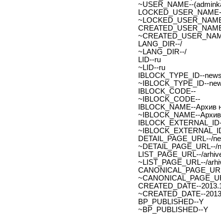
~USER_NAME--(adminka
LOCKED_USER_NAME-
~LOCKED_USER_NAME
CREATED_USER_NAME
~CREATED_USER_NAM
LANG_DIR--/
~LANG_DIR--/
LID--ru
~LID--ru
IBLOCK_TYPE_ID--new
~IBLOCK_TYPE_ID--ne
IBLOCK_CODE--
~IBLOCK_CODE--
IBLOCK_NAME--Архив н
~IBLOCK_NAME--Архив 
IBLOCK_EXTERNAL_ID-
~IBLOCK_EXTERNAL_ID
DETAIL_PAGE_URL--/new
~DETAIL_PAGE_URL--/ne
LIST_PAGE_URL--/arhive
~LIST_PAGE_URL--/arhiv
CANONICAL_PAGE_URL
~CANONICAL_PAGE_UR
CREATED_DATE--2013.1
~CREATED_DATE--2013.
BP_PUBLISHED--Y
~BP_PUBLISHED--Y