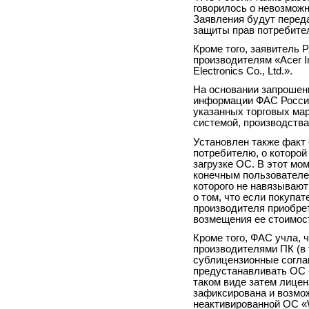
говорилось о невозможн
Заявления будут перед
защиты прав потребител
Кроме того, заявитель 
производителям «Асеr I
Electronics Co., Ltd.».
На основании запрошен
информации ФАС России
указанных торговых ма
системой, производства 
Установлен также факт
потребителю, о которой
загрузке ОС. В этот мо
конечным пользователе
которого не навязывают
о том, что если покупа
производителя приобрет
возмещения ее стоимос
Кроме того, ФАС учла,
производителями ПК (в
сублицензионные согла
предустанавливать ОС 
таком виде затем лицен
зафиксирована и возмо
неактивированной ОС «