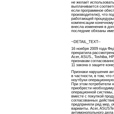
не желает использовать
выплачивается соответ
если программное обес
производителю), что п
работающей процедуры 
компенсации конечному
внесла изменения в дог
последние обязаны име
~DETAIL_TEXT--
16 ноября 2009 года Ф
прекратила рассмотрен
Асеr, ASUS., Toshiba, H
признакам согласованно
11 закона о защите конк
Признаки нарушения ан
в частности, в том, чт
ноутбуки операционную 
При этом потребители 
приобрести необходиму
операционной системы,
вместе с покупкой прод
согласованных действи
предприняли ряд мер, 
варианты. Асеr, ASUST
антимонопольного дела