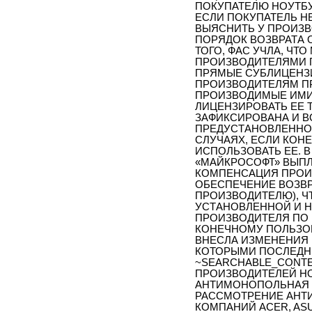
ПОКУПАТЕЛЮ НОУТБУ
ЕСЛИ ПОКУПАТЕЛЬ Н
ВЫЯСНИТЬ У ПРОИЗ
ПОРЯДОК ВОЗВРАТА 
ТОГО, ФАС УЧЛА, ЧТ
ПРОИЗВОДИТЕЛЯМИ П
ПРЯМЫЕ СУБЛИЦЕНЗ
ПРОИЗВОДИТЕЛЯМ ПР
ПРОИЗВОДИМЫЕ ИМИ П
ЛИЦЕНЗИРОВАТЬ ЕЕ 
ЗАФИКСИРОВАНА И 
ПРЕДУСТАНОВЛЕННОЙ
СЛУЧАЯХ, ЕСЛИ КОН
ИСПОЛЬЗОВАТЬ ЕЕ. В
«МАЙКРОСОФТ» ВЫП
КОМПЕНСАЦИЯ ПРОИЗ
ОБЕСПЕЧЕНИЕ ВОЗВ
ПРОИЗВОДИТЕЛЮ), Ч
УСТАНОВЛЕННОЙ И 
ПРОИЗВОДИТЕЛЯ ПО
КОНЕЧНОМУ ПОЛЬЗОВ
ВНЕСЛА ИЗМЕНЕНИЯ 
КОТОРЫМИ ПОСЛЕДНИ
~SEARCHABLE_CONTE
ПРОИЗВОДИТЕЛЕЙ НО
АНТИМОНОПОЛЬНАЯ С
РАССМОТРЕНИЕ АНТ
КОМПАНИЙ АСЕR, ASUS