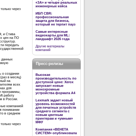
«ЗА» и четыре реальных
инженерных кейса
 только через
ИБП CBR:
профессиональная
защита для бизнеса,
который не терпит пауз
Самые интересные
Ф, и Стива
видеокарты для ML:
ых цен на ПО
ландшафт 2026 года
сструктур.
сти передать
Другие материалы
осударственной
компаний
ы данных
ожную
Пресс-релизы
ь о создании
Высокая
(раз в месяц)
производительность по
ный на
доступной цене: Xerox
авителям всех
запускает новые
нах для
монохромные
е программы,
устройства формата А4
ft работу
м в России.
Lexmark задает новый
уровень возможностей
нные компанией
для печатных устройств
 в понимании
среднего сегмента с
что в среднем
новым цветным
принтерам и «умным»
МФУ
 только через
Компания «ВЕНЕТА
СИСТЕМ» опубликовала