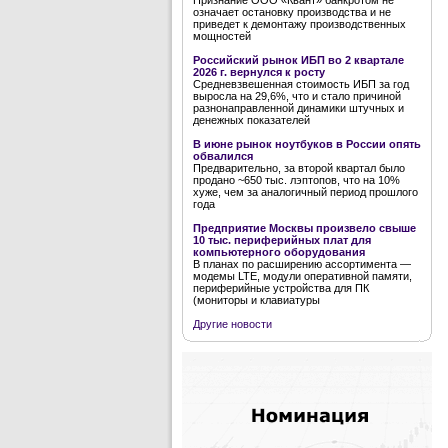
Признание ООО «Квант» банкротом не
означает остановку производства и не
приведет к демонтажу производственных
мощностей
Российский рынок ИБП во 2 квартале
2026 г. вернулся к росту
Средневзвешенная стоимость ИБП за год
выросла на 29,6%, что и стало причиной
разнонаправленной динамики штучных и
денежных показателей
В июне рынок ноутбуков в России опять
обвалился
Предварительно, за второй квартал было
продано ~650 тыс. лэптопов, что на 10%
хуже, чем за аналогичный период прошлого
года
Предприятие Москвы произвело свыше
10 тыс. периферийных плат для
компьютерного оборудования
В планах по расширению ассортимента —
модемы LTE, модули оперативной памяти,
периферийные устройства для ПК
(мониторы и клавиатуры
Другие новости