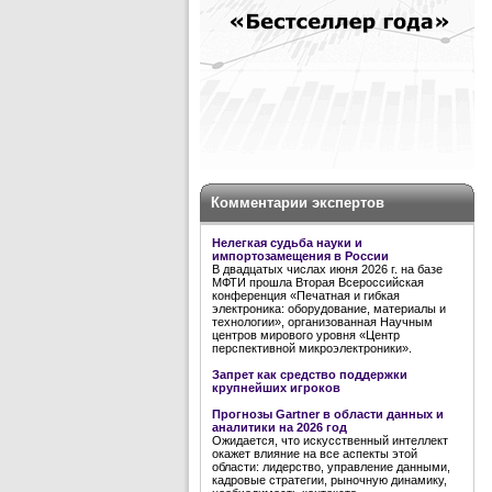
Комментарии экспертов
Нелегкая судьба науки и
импортозамещения в России
В двадцатых числах июня 2026 г. на базе
МФТИ прошла Вторая Всероссийская
конференция «Печатная и гибкая
электроника: оборудование, материалы и
технологии», организованная Научным
центров мирового уровня «Центр
перспективной микроэлектроники».
Запрет как средство поддержки
крупнейших игроков
Прогнозы Gartner в области данных и
аналитики на 2026 год
Ожидается, что искусственный интеллект
окажет влияние на все аспекты этой
области: лидерство, управление данными,
кадровые стратегии, рыночную динамику,