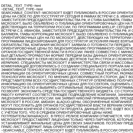
DETAIL_TEXT_TYPE--html
~DETAIL_TEXT_TYPE--html
SEARCHABLE_CONTENT--MICROSOFT БУДЕТ ПУБЛИКОВАТЬ В РОССИИ ОРИЕНТ
ЦЕНЫ НА СВОЕ ПО ДЛЯ ГОССТРУКТУР СЕГОДНЯ В РАМКАХ ВСТРЕЧИ С.Б. ИВАНО
ЗАМЕСТИТЕЛЯ ПРЕДСЕДАТЕЛЯ ПРАВИТЕЛЬСТВА РФ, И СТИВА БАЛЛМЕРА, ГЛАВ
MICROSOFT, БЫЛО ОБЪЯВЛЕНО О ПУБЛИКАЦИИ ОРИЕНТИРОВОЧНЫХ ЦЕН НА П
ДЕЙСТВУЮЩИХ НА ТЕРРИТОРИИ РОССИИ, ПО ПРОГРАММАМ &HELLIP; СЕГОДНЯ 
ВСТРЕЧИ С.Б. ИВАНОВА, ЗАМЕСТИТЕЛЯ ПРЕДСЕДАТЕЛЯ ПРАВИТЕЛЬСТВА РФ, И 
БАЛЛМЕРА, ГЛАВЫ КОРПОРАЦИИ MICROSOFT, БЫЛО ОБЪЯВЛЕНО О ПУБЛИКАЦИ
ОРИЕНТИРОВОЧНЫХ ЦЕН НА ПО MICROSOFT, ДЕЙСТВУЮЩИХ НА ТЕРРИТОРИИ 
ПРОГРАММАМ ЛИЦЕНЗИРОВАНИЯ ДЛЯ ГОССТРУКТУР. ИСПОЛНЯЯ РАНЕЕ ВЗЯТЫЕ
ОБЯЗАТЕЛЬСТВА, КОМПАНИЯ MICROSOFT ЗАЯВИЛА О ГОТОВНОСТИ ПЕРЕДАТЬ
ОРИЕНТИРОВОЧНЫЕ ЦЕНЫ ПО ЛИЦЕНЗИРОВАНИЮ ПРОГРАММНОГО ОБЕСПЕЧЕ
ОРГАНОВ ГОСУДАРСТВЕННОЙ ВЛАСТИ В РОССИИ. РАНЕЕ СОВМЕСТНО С МИНК
БЫЛ ДЕТАЛЬНО ПРОРАБОТАН ФОРМАТ ПЕРЕДАЧИ БАЗЫ ДАННЫХ ОРИЕНТИРОВО
КОТОРАЯ ВКЛЮЧАЕТ В СЕБЯ НЕСКОЛЬКО ДЕСЯТКОВ ТЫСЯЧ СТРОК И СЛОЖН
ИЕРАРХИЮ. СПЕЦИАЛИСТЫ MICROSOFT И МИНИСТЕРСТВА СВЯЗИ И МАССОВЫ
КОММУНИКАЦИЙ ДОГОВОРИЛИСЬ О СОЗДАНИИ СПЕЦИАЛЬНОГО ПОРТАЛА КАК 
ЭФФЕКТИВНОЙ ТЕХНОЛОГИИ ПЕРЕДАЧИ И РЕГУЛЯРНОГО (РАЗ В МЕСЯЦ) ОБНО
ИНФОРМАЦИИ ОБ ОРИЕНТИРОВОЧНЫХ ЦЕНАХ. СОВМЕСТНЫЙ ПОРТАЛ, РАЗРАБ
ТЕХНОЛОГИЯХ MICROSOFT, ПО МНЕНИЮ ДОГОВОРИВШИХСЯ СТОРОН, ДАСТ 
ПРЕДСТАВИТЕЛЯМ ВСЕХ ГОСУДАРСТВЕННЫХ СТРУКТУР ОПЕРАТИВНО ПОЛУЧАТ
ИНФОРМАЦИЮ ОБ ОРИЕНТИРОВОЧНЫХ ЦЕНАХ ДЛЯ ГОССЕКТОРА, ОЦЕНИВАТЬ 
ПОТРЕБНОСТИ В ПО И ВЫБИРАТЬ ОПТИМАЛЬНЫЕ ЛИЦЕНЗИОННЫЕ ПРОГРАММ
ПОЗВОЛЯТ ЭКОНОМИТЬ СРЕДСТВА ГОСУДАРСТВЕННОГО БЮДЖЕТА. СО СТОРО
РАБОТУ КУРИРУЕТ СООТВЕТСТВУЮЩЕЕ ПОДРАЗДЕЛЕНИЕ КОМПАНИИ, ЗАНИМ
ЛИЦЕНЗИРОВАНИЕМ В РОССИИ. КАК ЗАЯВИЛ НИКОЛАЙ ПРЯНИШНИКОВ, ПРЕЗИ
MICROSOFT В РОССИИ, &MDASH; &LAQUO;ЦЕНЫ, ОБОЗНАЧЕННЫЕ КОМПАНИЕЙ 
МОГУТ ПОСЛУЖИТЬ ДЛЯ ОРГАНОВ ГОСУДАРСТВЕННОЙ ВЛАСТИ ВЕРХНИМ ОРИЕ
ПОНИМАНИИ КОНЕЧНОЙ СТОИМОСТИ ПРОДУКТА. ДАННЫЙ РЕСУРС БУДЕТ ВО
С УЧЁТОМ ТОГО, ЧТО В СРЕДНЕМ ОРИЕНТИРОВОЧНЫЕ ЦЕНЫ НИЖЕ
ПОТРЕБИТЕЛЬСКИХ&RAQUO;. В ПРЕСС-РЕЛИЗЕ КОМПАНИИ ОТМЕЧАЕТСЯ, ЧТО 
MICROSOFT ПРЕДОСТАВЛЯЕТ ЛИЦЕНЗИИ ТОЛЬКО ЧЕРЕЗ ПАРТНЕРОВ, КОТОРЫЕ
УСТАНАВЛИВАЮТ ФИНАЛЬНЫЕ ЦЕНЫ ДЛЯ СВОИХ ЗАКАЗЧИКОВ. ПОЭТОМУ ПРЕ
ПРАЙС-ЛИСТ СОДЕРЖИТ ЛИШЬ ОРИЕНТИРОВОЧНЫЕ ЦЕНЫ.
~SEARCHABLE_CONTENT--MICROSOFT БУДЕТ ПУБЛИКОВАТЬ В РОССИИ ОРИЕН