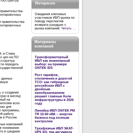
 госструктур
Интересно
 правительства
Ожидания ключевых
иентировочных
участников ИБП-рынка по
поводу перспектив
я правительства
возврата ушедших с
иентировочных
рынка компаний.
Читать …
Материалы
компаний
Ф, и Стива
Трансформаторный
ых цен на ПО
ИБП как инженерный
сструктур.
выбор: на примере
сти передать
ONTEK iDS
осударственной
Рост тарифов,
ы данных
отключения и дорогой
ожную
TCO: как гибридные
российские ИБП с
двойным
ь о создании
преобразованием
(раз в месяц)
решают главные боли
ный на
инфраструктуры в 2026
авителям всех
году
нах для
е программы,
Линейка ИБП ONTEK PM
ft работу
TR 10-60 кВА – энергия
м в России.
бизнеса под полным
контролем
нные компанией
 в понимании
Трехфазные ИБП SKAT-
что в среднем
UPS 3/3: три аргумента