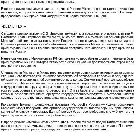
ориентировочные цены ниже потребительских».
В пресс-релизе компании отмечается, что в России Microsoft предоставляет лицензии
партнеров, которые устанавливают финальные цены для своих заказчиков. Поэтому
предоставленный прайс-лист содержит лишь ориентировочные цены.
~DETAIL_TEXT--
Сегодня в рамках встречи С.Б. Иванова, заместителя председателя правительства Р
Баллмера, главы корпорации Microsoft, было объявлено о публикации ориентировочн
Microsoft, действующих на территории России, по программам лицензирования для го
Исполняя ранее взятые на себя обязательства, компания Microsoft заявила о готовно
ориентировочные цены по лицензированию программного обеспечения для органов г
власти в России.
Ранее совместно с Минкомсвязи РФ был детально проработан формат передачи баз
ориентировочных цен, которая включает в себя несколько десятков тысяч строк и сл
внутреннюю иерархию.
Специалисты Microsoft и Министерства связи и массовых коммуникаций договорилис
специального портала как наиболее эффективной технологии передачи и регулярного 
обновления информации об ориентировочных ценах. Совместный портал, разработан
технологиях Microsoft, по мнению договорившихся сторон, даст возможность предст
государственных структур оперативно получать информацию об ориентировочных це
госсектора, оценивать свои потребности в ПО и выбирать оптимальные лицензионны
которые позволят экономить средства государственного бюджета. Со стороны Microso
курирует соответствующее подразделение компании, занимающееся лицензирование
Как заявил Николай Прянишников, президент Microsoft в России, — «Цены, обозначе
Microsoft, могут послужить для органов государственной власти верхним ориентиром
конечной стоимости продукта. Данный ресурс будет востребованным с учётом того, 
ориентировочные цены ниже потребительских».
В пресс-релизе компании отмечается, что в России Microsoft предоставляет лицензии
партнеров, которые устанавливают финальные цены для своих заказчиков. Поэтому
предоставленный прайс-лист содержит лишь ориентировочные цены.