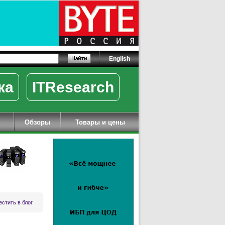
English
ка
ITResearch
Обзоры
Товары и цены
стить в блог