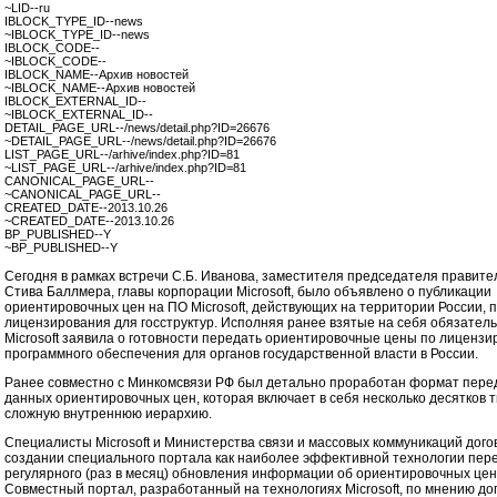
~LID--ru
IBLOCK_TYPE_ID--news
~IBLOCK_TYPE_ID--news
IBLOCK_CODE--
~IBLOCK_CODE--
IBLOCK_NAME--Архив новостей
~IBLOCK_NAME--Архив новостей
IBLOCK_EXTERNAL_ID--
~IBLOCK_EXTERNAL_ID--
DETAIL_PAGE_URL--/news/detail.php?ID=26676
~DETAIL_PAGE_URL--/news/detail.php?ID=26676
LIST_PAGE_URL--/arhive/index.php?ID=81
~LIST_PAGE_URL--/arhive/index.php?ID=81
CANONICAL_PAGE_URL--
~CANONICAL_PAGE_URL--
CREATED_DATE--2013.10.26
~CREATED_DATE--2013.10.26
BP_PUBLISHED--Y
~BP_PUBLISHED--Y
Сегодня в рамках встречи С.Б. Иванова, заместителя председателя правите
Стива Баллмера, главы корпорации Microsoft, было объявлено о публикации
ориентировочных цен на ПО Microsoft, действующих на территории России, 
лицензирования для госструктур. Исполняя ранее взятые на себя обязатель
Microsoft заявила о готовности передать ориентировочные цены по лиценз
программного обеспечения для органов государственной власти в России.
Ранее совместно с Минкомсвязи РФ был детально проработан формат пере
данных ориентировочных цен, которая включает в себя несколько десятков т
сложную внутреннюю иерархию.
Специалисты Microsoft и Министерства связи и массовых коммуникаций дого
создании специального портала как наиболее эффективной технологии пер
регулярного (раз в месяц) обновления информации об ориентировочных цен
Совместный портал, разработанный на технологиях Microsoft, по мнению д