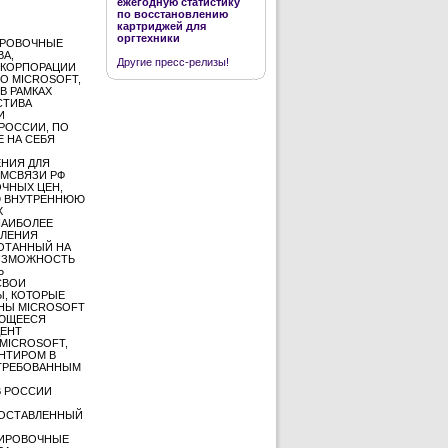
ежегодную статистику
по восстановлению
картриджей для
оргтехники
ИРОВОЧНЫЕ
ВА,
Другие пресс-релизы!
Ы КОРПОРАЦИИ
О MICROSOFT,
В РАМКАХ
СТИВА
И
РОССИИ, ПО
 НА СЕБЯ
НИЯ ДЛЯ
ОМСВЯЗИ РФ
ЧНЫХ ЦЕН,
УЮ ВНУТРЕННЮЮ
Х
НАИБОЛЕЕ
ВЛЕНИЯ
ОТАННЫЙ НА
ВОЗМОЖНОСТЬ
Ь
СВОИ
Ы, КОТОРЫЕ
НЫ MICROSOFT
АЮЩЕЕСЯ
ДЕНТ
MICROSOFT,
НТИРОМ В
СТРЕБОВАННЫМ
В РОССИИ
ДОСТАВЛЕННЫЙ
ТИРОВОЧНЫЕ