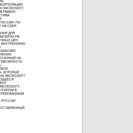
ВА,
Ы КОРПОРАЦИИ
О MICROSOFT,
В РАМКАХ
СТИВА
И
РОССИИ, ПО
 НА СЕБЯ
НИЯ ДЛЯ
ОМСВЯЗИ РФ
ЧНЫХ ЦЕН,
УЮ ВНУТРЕННЮЮ
Х
НАИБОЛЕЕ
ВЛЕНИЯ
ОТАННЫЙ НА
ВОЗМОЖНОСТЬ
Ь
СВОИ
Ы, КОТОРЫЕ
НЫ MICROSOFT
АЮЩЕЕСЯ
ДЕНТ
MICROSOFT,
НТИРОМ В
СТРЕБОВАННЫМ
В РОССИИ
ДОСТАВЛЕННЫЙ