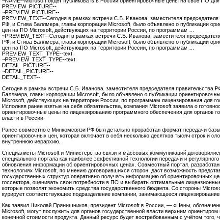
~NAME--Microsoft будет публиковать в России ориентировочные цены на свое ПО для
PREVIEW_PICTURE--
~PREVIEW_PICTURE--
PREVIEW_TEXT--Сегодня в рамках встречи С.Б. Иванова, заместителя председателя
РФ, и Стива Баллмера, главы корпорации Microsoft, было объявлено о публикации ор
цен на ПО Microsoft, действующих на территории России, по программам …
~PREVIEW_TEXT--Сегодня в рамках встречи С.Б. Иванова, заместителя председател
РФ, и Стива Баллмера, главы корпорации Microsoft, было объявлено о публикации ор
цен на ПО Microsoft, действующих на территории России, по программам …
PREVIEW_TEXT_TYPE--text
~PREVIEW_TEXT_TYPE--text
DETAIL_PICTURE--
~DETAIL_PICTURE--
DETAIL_TEXT--
Сегодня в рамках встречи С.Б. Иванова, заместителя председателя правительства Р
Баллмера, главы корпорации Microsoft, было объявлено о публикации ориентировочн
Microsoft, действующих на территории России, по программам лицензирования для го
Исполняя ранее взятые на себя обязательства, компания Microsoft заявила о готовно
ориентировочные цены по лицензированию программного обеспечения для органов г
власти в России.
Ранее совместно с Минкомсвязи РФ был детально проработан формат передачи баз
ориентировочных цен, которая включает в себя несколько десятков тысяч строк и сл
внутреннюю иерархию.
Специалисты Microsoft и Министерства связи и массовых коммуникаций договорилис
специального портала как наиболее эффективной технологии передачи и регулярного 
обновления информации об ориентировочных ценах. Совместный портал, разработан
технологиях Microsoft, по мнению договорившихся сторон, даст возможность предст
государственных структур оперативно получать информацию об ориентировочных це
госсектора, оценивать свои потребности в ПО и выбирать оптимальные лицензионны
которые позволят экономить средства государственного бюджета. Со стороны Microso
курирует соответствующее подразделение компании, занимающееся лицензирование
Как заявил Николай Прянишников, президент Microsoft в России, — «Цены, обозначе
Microsoft, могут послужить для органов государственной власти верхним ориентиром
конечной стоимости продукта. Данный ресурс будет востребованным с учётом того, 