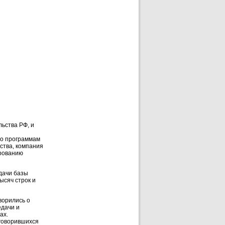
льства РФ, и
по программам
ства, компания
ированию
дачи базы
ысяч строк и
ворились о
едачи и
ах.
оговорившихся