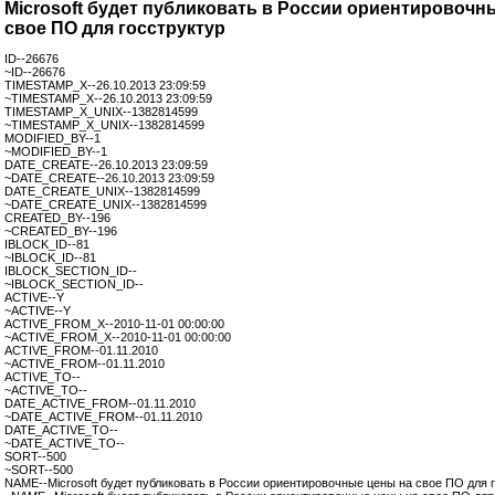
Microsoft будет публиковать в России ориентировочн
свое ПО для госструктур
ID--26676
~ID--26676
TIMESTAMP_X--26.10.2013 23:09:59
~TIMESTAMP_X--26.10.2013 23:09:59
TIMESTAMP_X_UNIX--1382814599
~TIMESTAMP_X_UNIX--1382814599
MODIFIED_BY--1
~MODIFIED_BY--1
DATE_CREATE--26.10.2013 23:09:59
~DATE_CREATE--26.10.2013 23:09:59
DATE_CREATE_UNIX--1382814599
~DATE_CREATE_UNIX--1382814599
CREATED_BY--196
~CREATED_BY--196
IBLOCK_ID--81
~IBLOCK_ID--81
IBLOCK_SECTION_ID--
~IBLOCK_SECTION_ID--
ACTIVE--Y
~ACTIVE--Y
ACTIVE_FROM_X--2010-11-01 00:00:00
~ACTIVE_FROM_X--2010-11-01 00:00:00
ACTIVE_FROM--01.11.2010
~ACTIVE_FROM--01.11.2010
ACTIVE_TO--
~ACTIVE_TO--
DATE_ACTIVE_FROM--01.11.2010
~DATE_ACTIVE_FROM--01.11.2010
DATE_ACTIVE_TO--
~DATE_ACTIVE_TO--
SORT--500
~SORT--500
NAME--Microsoft будет публиковать в России ориентировочные цены на свое ПО для 