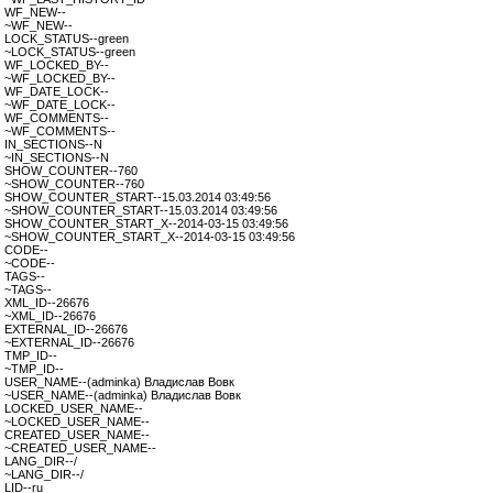
WF_NEW--
~WF_NEW--
LOCK_STATUS--green
~LOCK_STATUS--green
WF_LOCKED_BY--
~WF_LOCKED_BY--
WF_DATE_LOCK--
~WF_DATE_LOCK--
WF_COMMENTS--
~WF_COMMENTS--
IN_SECTIONS--N
~IN_SECTIONS--N
SHOW_COUNTER--760
~SHOW_COUNTER--760
SHOW_COUNTER_START--15.03.2014 03:49:56
~SHOW_COUNTER_START--15.03.2014 03:49:56
SHOW_COUNTER_START_X--2014-03-15 03:49:56
~SHOW_COUNTER_START_X--2014-03-15 03:49:56
CODE--
~CODE--
TAGS--
~TAGS--
XML_ID--26676
~XML_ID--26676
EXTERNAL_ID--26676
~EXTERNAL_ID--26676
TMP_ID--
~TMP_ID--
USER_NAME--(adminka) Владислав Вовк
~USER_NAME--(adminka) Владислав Вовк
LOCKED_USER_NAME--
~LOCKED_USER_NAME--
CREATED_USER_NAME--
~CREATED_USER_NAME--
LANG_DIR--/
~LANG_DIR--/
LID--ru