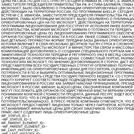
ЦЕНЫ НА СВОЕ ПО ДЛЯ ГОССТРУКТУР СЕГОДНЯ В РАМКАХ ВСТРЕЧИ С.Б. ИВАНО
ЗАМЕСТИТЕЛЯ ПРЕДСЕДАТЕЛЯ ПРАВИТЕЛЬСТВА РФ, И СТИВА БАЛЛМЕРА, ГЛАВ
MICROSOFT, БЫЛО ОБЪЯВЛЕНО О ПУБЛИКАЦИИ ОРИЕНТИРОВОЧНЫХ ЦЕН НА П
ДЕЙСТВУЮЩИХ НА ТЕРРИТОРИИ РОССИИ, ПО ПРОГРАММАМ &HELLIP; СЕГОДНЯ 
ВСТРЕЧИ С.Б. ИВАНОВА, ЗАМЕСТИТЕЛЯ ПРЕДСЕДАТЕЛЯ ПРАВИТЕЛЬСТВА РФ, И 
БАЛЛМЕРА, ГЛАВЫ КОРПОРАЦИИ MICROSOFT, БЫЛО ОБЪЯВЛЕНО О ПУБЛИКАЦИ
ОРИЕНТИРОВОЧНЫХ ЦЕН НА ПО MICROSOFT, ДЕЙСТВУЮЩИХ НА ТЕРРИТОРИИ 
ПРОГРАММАМ ЛИЦЕНЗИРОВАНИЯ ДЛЯ ГОССТРУКТУР. ИСПОЛНЯЯ РАНЕЕ ВЗЯТЫЕ
ОБЯЗАТЕЛЬСТВА, КОМПАНИЯ MICROSOFT ЗАЯВИЛА О ГОТОВНОСТИ ПЕРЕДАТЬ
ОРИЕНТИРОВОЧНЫЕ ЦЕНЫ ПО ЛИЦЕНЗИРОВАНИЮ ПРОГРАММНОГО ОБЕСПЕЧЕ
ОРГАНОВ ГОСУДАРСТВЕННОЙ ВЛАСТИ В РОССИИ. РАНЕЕ СОВМЕСТНО С МИНК
БЫЛ ДЕТАЛЬНО ПРОРАБОТАН ФОРМАТ ПЕРЕДАЧИ БАЗЫ ДАННЫХ ОРИЕНТИРОВО
КОТОРАЯ ВКЛЮЧАЕТ В СЕБЯ НЕСКОЛЬКО ДЕСЯТКОВ ТЫСЯЧ СТРОК И СЛОЖН
ИЕРАРХИЮ. СПЕЦИАЛИСТЫ MICROSOFT И МИНИСТЕРСТВА СВЯЗИ И МАССОВЫ
КОММУНИКАЦИЙ ДОГОВОРИЛИСЬ О СОЗДАНИИ СПЕЦИАЛЬНОГО ПОРТАЛА КАК 
ЭФФЕКТИВНОЙ ТЕХНОЛОГИИ ПЕРЕДАЧИ И РЕГУЛЯРНОГО (РАЗ В МЕСЯЦ) ОБНО
ИНФОРМАЦИИ ОБ ОРИЕНТИРОВОЧНЫХ ЦЕНАХ. СОВМЕСТНЫЙ ПОРТАЛ, РАЗРАБ
ТЕХНОЛОГИЯХ MICROSOFT, ПО МНЕНИЮ ДОГОВОРИВШИХСЯ СТОРОН, ДАСТ 
ПРЕДСТАВИТЕЛЯМ ВСЕХ ГОСУДАРСТВЕННЫХ СТРУКТУР ОПЕРАТИВНО ПОЛУЧАТ
ИНФОРМАЦИЮ ОБ ОРИЕНТИРОВОЧНЫХ ЦЕНАХ ДЛЯ ГОССЕКТОРА, ОЦЕНИВАТЬ 
ПОТРЕБНОСТИ В ПО И ВЫБИРАТЬ ОПТИМАЛЬНЫЕ ЛИЦЕНЗИОННЫЕ ПРОГРАММ
ПОЗВОЛЯТ ЭКОНОМИТЬ СРЕДСТВА ГОСУДАРСТВЕННОГО БЮДЖЕТА. СО СТОРО
РАБОТУ КУРИРУЕТ СООТВЕТСТВУЮЩЕЕ ПОДРАЗДЕЛЕНИЕ КОМПАНИИ, ЗАНИМ
ЛИЦЕНЗИРОВАНИЕМ В РОССИИ. КАК ЗАЯВИЛ НИКОЛАЙ ПРЯНИШНИКОВ, ПРЕЗИ
MICROSOFT В РОССИИ, &MDASH; &LAQUO;ЦЕНЫ, ОБОЗНАЧЕННЫЕ КОМПАНИЕЙ 
МОГУТ ПОСЛУЖИТЬ ДЛЯ ОРГАНОВ ГОСУДАРСТВЕННОЙ ВЛАСТИ ВЕРХНИМ ОРИЕ
ПОНИМАНИИ КОНЕЧНОЙ СТОИМОСТИ ПРОДУКТА. ДАННЫЙ РЕСУРС БУДЕТ ВО
С УЧЁТОМ ТОГО, ЧТО В СРЕДНЕМ ОРИЕНТИРОВОЧНЫЕ ЦЕНЫ НИЖЕ
ПОТРЕБИТЕЛЬСКИХ&RAQUO;. В ПРЕСС-РЕЛИЗЕ КОМПАНИИ ОТМЕЧАЕТСЯ, ЧТО 
MICROSOFT ПРЕДОСТАВЛЯЕТ ЛИЦЕНЗИИ ТОЛЬКО ЧЕРЕЗ ПАРТНЕРОВ, КОТОРЫЕ
УСТАНАВЛИВАЮТ ФИНАЛЬНЫЕ ЦЕНЫ ДЛЯ СВОИХ ЗАКАЗЧИКОВ. ПОЭТОМУ ПРЕ
ПРАЙС-ЛИСТ СОДЕРЖИТ ЛИШЬ ОРИЕНТИРОВОЧНЫЕ ЦЕНЫ.
WF_STATUS_ID--1
~WF_STATUS_ID--1
WF_PARENT_ELEMENT_ID--
~WF_PARENT_ELEMENT_ID--
WF_LAST_HISTORY_ID--
~WF_LAST_HISTORY_ID--