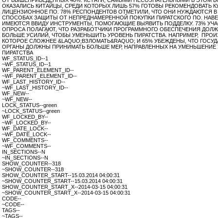
ОТ ВЫШЕПРИВЕДЕННЫХ 40%. КСТАТИ, САМЫМИ НЕСОЗНАТЕЛЬНЫМИ В ЭТОМ 
ОКАЗАЛИСЬ КИТАЙЦЫ, СРЕДИ КОТОРЫХ ЛИШЬ 57% ГОТОВЫ РЕКОМЕНДОВАТЬ К
ЛИЦЕНЗИОННОЕ ПО. 78% РЕСПОНДЕНТОВ ОТМЕТИЛИ, ЧТО ОНИ НУЖДАЮТСЯ 
СПОСОБАХ ЗАЩИТЫ ОТ НЕПРЕДНАМЕРЕННОЙ ПОКУПКИ ПИРАТСКОГО ПО. НАВ
ИМЕЮТСЯ ВВИДУ ИНСТРУМЕНТЫ, ПОМОГАЮЩИЕ ВЫЯВИТЬ ПОДДЕЛКУ. 73% УЧ
ОПРОСА ПОЛАГАЮТ, ЧТО РАЗРАБОТЧИКИ ПРОГРАММНОГО ОБЕСПЕЧЕНИЯ ДОЛЖ
БОЛЬШЕ УСИЛИЙ, ЧТОБЫ УМЕНЬШИТЬ УРОВЕНЬ ПИРАТСТВА. НАПРИМЕР, ПРОИ
КОТОРОЕ СЛОЖНЕЕ &LAQUO;ВЗЛОМАТЬ&RAQUO; И 65% УБЕЖДЕНЫ, ЧТО ГОСУ
ОРГАНЫ ДОЛЖНЫ ПРИНИМАТЬ БОЛЬШЕ МЕР, НАПРАВЛЕННЫХ НА УМЕНЬШЕНИЕ
ПИРАТСТВА
WF_STATUS_ID--1
~WF_STATUS_ID--1
WF_PARENT_ELEMENT_ID--
~WF_PARENT_ELEMENT_ID--
WF_LAST_HISTORY_ID--
~WF_LAST_HISTORY_ID--
WF_NEW--
~WF_NEW--
LOCK_STATUS--green
~LOCK_STATUS--green
WF_LOCKED_BY--
~WF_LOCKED_BY--
WF_DATE_LOCK--
~WF_DATE_LOCK--
WF_COMMENTS--
~WF_COMMENTS--
IN_SECTIONS--N
~IN_SECTIONS--N
SHOW_COUNTER--318
~SHOW_COUNTER--318
SHOW_COUNTER_START--15.03.2014 04:00:31
~SHOW_COUNTER_START--15.03.2014 04:00:31
SHOW_COUNTER_START_X--2014-03-15 04:00:31
~SHOW_COUNTER_START_X--2014-03-15 04:00:31
CODE--
~CODE--
TAGS--
~TAGS--