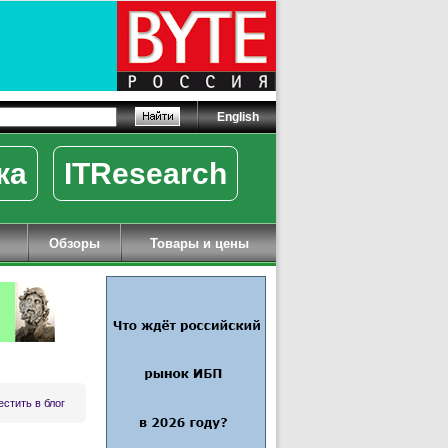
English
ка
ITResearch
Обзоры
Товары и цены
стить в блог