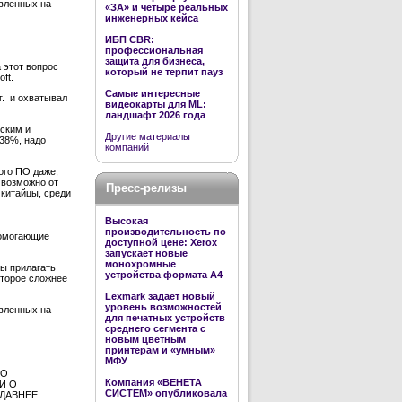
вленных на
«ЗА» и четыре реальных
инженерных кейса
ИБП CBR:
профессиональная
защита для бизнеса,
 этот вопрос
который не терпит пауз
oft
.
Самые интересные
.
и охватывал
видеокарты для ML:
ландшафт 2026 года
тским и
Другие материалы
38%, надо
компаний
ого ПО даже,
 возможно от
Пресс-релизы
китайцы, среди
Высокая
производительность по
помогающие
доступной цене: Xerox
запускает новые
монохромные
ы прилагать
устройства формата А4
оторое сложнее
Lexmark задает новый
уровень возможностей
вленных на
для печатных устройств
среднего сегмента с
новым цветным
принтерам и «умным»
МФУ
 О
Компания «ВЕНЕТА
И О
СИСТЕМ» опубликовала
ДАВНЕЕ