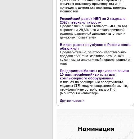
Признание ООО «Квант» банкротом не
означает остановку производства и не
приведет к демонтажу производственных
мощностей
Российский рынок ИБП во 2 квартале
2026 г. вернулся к росту
Средневзвешенная стоимость ИБП за год
выросла на 29,6%, что и стало причиной
разнонаправленной динамики штучных и
денежных показателей
В июне рынок ноутбуков в России опять
обвалился
Предварительно, за второй квартал было
продано ~650 тыс. лэптопов, что на 10%
хуже, чем за аналогичный период прошлого
года
Предприятие Москвы произвело свыше
10 тыс. периферийных плат для
компьютерного оборудования
В планах по расширению ассортимента —
модемы LTE, модули оперативной памяти,
периферийные устройства для ПК
(мониторы и клавиатуры
Другие новости