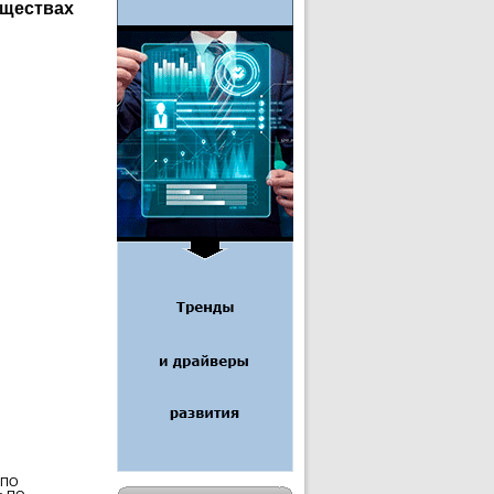
уществах
 ПО