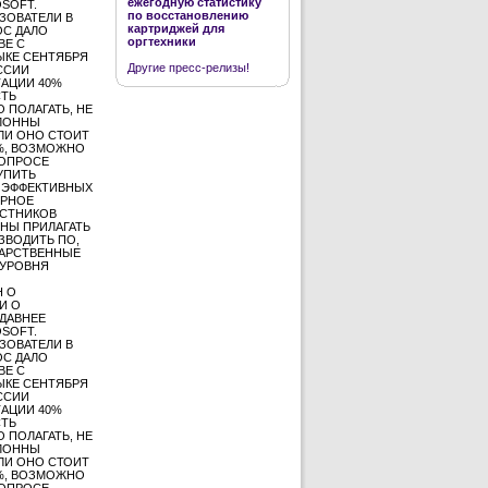
ежегодную статистику
SOFT.
по восстановлению
ЗОВАТЕЛИ В
картриджей для
ОС ДАЛО
оргтехники
ВЕ С
ЫКЕ СЕНТЯБРЯ
Другие пресс-релизы!
ОССИИ
ТАЦИИ 40%
СТЬ
 ПОЛАГАТЬ, НЕ
КЛОННЫ
ЛИ ОНО СТОИТ
3%, ВОЗМОЖНО
ВОПРОСЕ
УПИТЬ
В ЭФФЕКТИВНЫХ
ЕРНОЕ
АСТНИКОВ
НЫ ПРИЛАГАТЬ
ЗВОДИТЬ ПО,
ДАРСТВЕННЫЕ
 УРОВНЯ
Н О
И О
ДАВНЕЕ
SOFT.
ЗОВАТЕЛИ В
ОС ДАЛО
ВЕ С
ЫКЕ СЕНТЯБРЯ
ОССИИ
ТАЦИИ 40%
СТЬ
 ПОЛАГАТЬ, НЕ
КЛОННЫ
ЛИ ОНО СТОИТ
3%, ВОЗМОЖНО