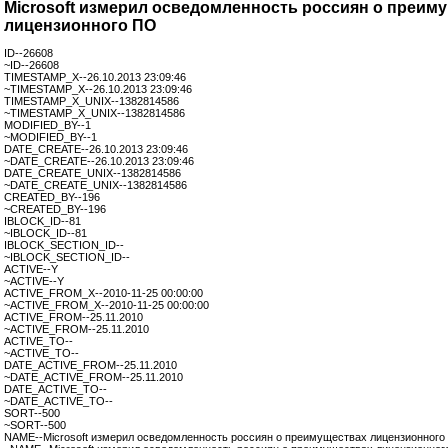
Microsoft измерил осведомленность россиян о преим
лицензионного ПО
ID--26608
~ID--26608
TIMESTAMP_X--26.10.2013 23:09:46
~TIMESTAMP_X--26.10.2013 23:09:46
TIMESTAMP_X_UNIX--1382814586
~TIMESTAMP_X_UNIX--1382814586
MODIFIED_BY--1
~MODIFIED_BY--1
DATE_CREATE--26.10.2013 23:09:46
~DATE_CREATE--26.10.2013 23:09:46
DATE_CREATE_UNIX--1382814586
~DATE_CREATE_UNIX--1382814586
CREATED_BY--196
~CREATED_BY--196
IBLOCK_ID--81
~IBLOCK_ID--81
IBLOCK_SECTION_ID--
~IBLOCK_SECTION_ID--
ACTIVE--Y
~ACTIVE--Y
ACTIVE_FROM_X--2010-11-25 00:00:00
~ACTIVE_FROM_X--2010-11-25 00:00:00
ACTIVE_FROM--25.11.2010
~ACTIVE_FROM--25.11.2010
ACTIVE_TO--
~ACTIVE_TO--
DATE_ACTIVE_FROM--25.11.2010
~DATE_ACTIVE_FROM--25.11.2010
DATE_ACTIVE_TO--
~DATE_ACTIVE_TO--
SORT--500
~SORT--500
NAME--Microsoft измерил осведомленность россиян о преимуществах лицензионного