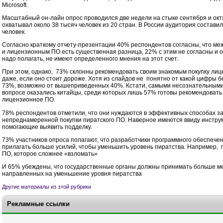
Microsoft
.
Масштабный он-лайн опрос проводился две недели на стыке сентября и октя
охватывал около 38 тысяч человек из 20 стран. В России аудитория состави
человек.
Согласно краткому отчету-презентации 40% респондентов согласны, что ме
и лицензионным ПО есть существенная разница, 22% с этим не согласны и 
надо полагать, не имеют определенного мнения на этот счет.
При этом, однако,
73% склонны рекомендовать своим знакомым покупку лиц
даже, если оно стоит дороже. Хотя из слайдов не
понятно от какой цифры б
73%, возможно от вышеприведенных 40%. Кстати, самыми несознательными
вопросе оказались китайцы, среди которых лишь 57% готовы рекомендовать
лицензионное ПО.
78% респондентов отметили, что они нуждаются в эффективных способах з
непреднамеренной покупки пиратского ПО. Наверное имеются ввиду инстру
помогающие выявить подделку.
73% участников опроса полагают, что
разработчики программного обеспечен
прилагать больше усилий, чтобы уменьшить уровень пиратства. Например,
ПО, которое сложнее «взломать»
И 65% убеждены, что
государственные органы
должны принимать больше ме
направленных на уменьшение уровня пиратства
Другие материалы из этой рубрики
Рекламные ссылки