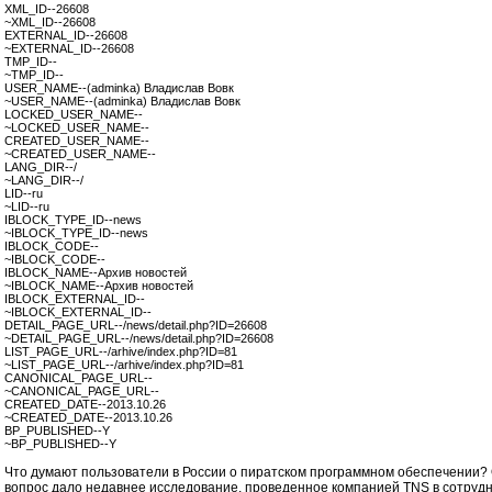
XML_ID--26608
~XML_ID--26608
EXTERNAL_ID--26608
~EXTERNAL_ID--26608
TMP_ID--
~TMP_ID--
USER_NAME--(adminka) Владислав Вовк
~USER_NAME--(adminka) Владислав Вовк
LOCKED_USER_NAME--
~LOCKED_USER_NAME--
CREATED_USER_NAME--
~CREATED_USER_NAME--
LANG_DIR--/
~LANG_DIR--/
LID--ru
~LID--ru
IBLOCK_TYPE_ID--news
~IBLOCK_TYPE_ID--news
IBLOCK_CODE--
~IBLOCK_CODE--
IBLOCK_NAME--Архив новостей
~IBLOCK_NAME--Архив новостей
IBLOCK_EXTERNAL_ID--
~IBLOCK_EXTERNAL_ID--
DETAIL_PAGE_URL--/news/detail.php?ID=26608
~DETAIL_PAGE_URL--/news/detail.php?ID=26608
LIST_PAGE_URL--/arhive/index.php?ID=81
~LIST_PAGE_URL--/arhive/index.php?ID=81
CANONICAL_PAGE_URL--
~CANONICAL_PAGE_URL--
CREATED_DATE--2013.10.26
~CREATED_DATE--2013.10.26
BP_PUBLISHED--Y
~BP_PUBLISHED--Y
Что думают пользователи в России о пиратском программном обеспечении? 
вопрос дало недавнее исследование, проведенное компанией
TNS
в сотрудн