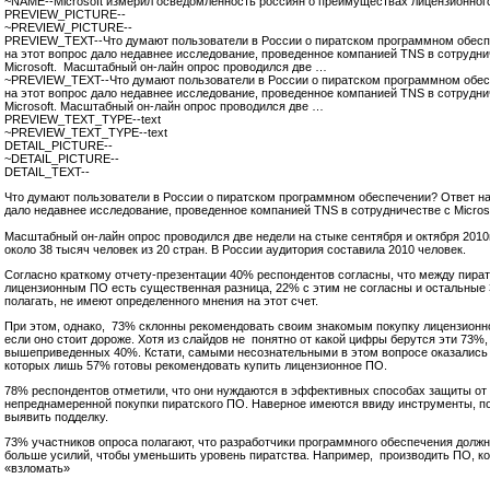
~NAME--Microsoft измерил осведомленность россиян о преимуществах лицензионног
PREVIEW_PICTURE--
~PREVIEW_PICTURE--
PREVIEW_TEXT--Что думают пользователи в России о пиратском программном обес
на этот вопрос дало недавнее исследование, проведенное компанией TNS в сотрудни
Microsoft. Масштабный он-лайн опрос проводился две …
~PREVIEW_TEXT--Что думают пользователи в России о пиратском программном обе
на этот вопрос дало недавнее исследование, проведенное компанией TNS в сотрудни
Microsoft. Масштабный он-лайн опрос проводился две …
PREVIEW_TEXT_TYPE--text
~PREVIEW_TEXT_TYPE--text
DETAIL_PICTURE--
~DETAIL_PICTURE--
DETAIL_TEXT--
Что думают пользователи в России о пиратском программном обеспечении? Ответ на
дало недавнее исследование, проведенное компанией
TNS
в сотрудничестве с
Micros
Масштабный он-лайн опрос проводился две недели на стыке сентября и октября 2010г
около 38 тысяч человек из 20 стран. В России аудитория составила 2010 человек.
Согласно краткому отчету-презентации 40% респондентов согласны, что между пира
лицензионным ПО есть существенная разница, 22% с этим не согласны и остальные 
полагать, не имеют определенного мнения на этот счет.
При этом, однако,
73% склонны рекомендовать своим знакомым покупку лицензионн
если оно стоит дороже. Хотя из слайдов не
понятно от какой цифры берутся эти 73%,
вышеприведенных 40%. Кстати, самыми несознательными в этом вопросе оказались 
которых лишь 57% готовы рекомендовать купить лицензионное ПО.
78% респондентов отметили, что они нуждаются в эффективных способах защиты от
непреднамеренной покупки пиратского ПО. Наверное имеются ввиду инструменты, 
выявить подделку.
73% участников опроса полагают, что
разработчики программного обеспечения д
олжн
больше усилий, чтобы уменьшить уровень пиратства. Например,
производить ПО, к
«взломать»