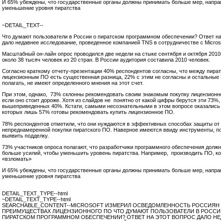
И 65% убеждены, что
государственные органы
должны принимать больше мер, напра
уменьшение уровня пиратства
~DETAIL_TEXT--
Что думают пользователи в России о пиратском программном обеспечении? Ответ на
дало недавнее исследование, проведенное компанией
TNS
в сотрудничестве с
Micros
Масштабный он-лайн опрос проводился две недели на стыке сентября и октября 2010г
около 38 тысяч человек из 20 стран. В России аудитория составила 2010 человек.
Согласно краткому отчету-презентации 40% респондентов согласны, что между пира
лицензионным ПО есть существенная разница, 22% с этим не согласны и остальные 
полагать, не имеют определенного мнения на этот счет.
При этом, однако,
73% склонны рекомендовать своим знакомым покупку лицензионн
если оно стоит дороже. Хотя из слайдов не
понятно от какой цифры берутся эти 73%,
вышеприведенных 40%. Кстати, самыми несознательными в этом вопросе оказались 
которых лишь 57% готовы рекомендовать купить лицензионное ПО.
78% респондентов отметили, что они нуждаются в эффективных способах защиты от
непреднамеренной покупки пиратского ПО. Наверное имеются ввиду инструменты, 
выявить подделку.
73% участников опроса полагают, что
разработчики программного обеспечения д
олжн
больше усилий, чтобы уменьшить уровень пиратства. Например,
производить ПО, к
«взломать»
И 65% убеждены, что
государственные органы
должны принимать больше мер, напра
уменьшение уровня пиратства
DETAIL_TEXT_TYPE--html
~DETAIL_TEXT_TYPE--html
SEARCHABLE_CONTENT--MICROSOFT ИЗМЕРИЛ ОСВЕДОМЛЕННОСТЬ РОССИЯН
ПРЕИМУЩЕСТВАХ ЛИЦЕНЗИОННОГО ПО ЧТО ДУМАЮТ ПОЛЬЗОВАТЕЛИ В РОССИ
ПИРАТСКОМ ПРОГРАММНОМ ОБЕСПЕЧЕНИИ? ОТВЕТ НА ЭТОТ ВОПРОС ДАЛО НЕ