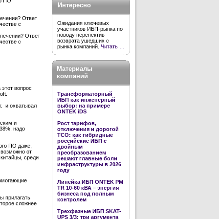
о ПО
Интересно
печении? Ответ
Ожидания ключевых
честве с
участников ИБП-рынка по
поводу перспектив
спечении? Ответ
возврата ушедших с
честве с
рынка компаний.
Читать …
Материалы
компаний
 этот вопрос
Трансформаторный
oft
.
ИБП как инженерный
.
и охватывал
выбор: на примере
ONTEK iDS
тским и
Рост тарифов,
38%, надо
отключения и дорогой
TCO: как гибридные
российские ИБП с
ого ПО даже,
двойным
 возможно от
преобразованием
китайцы, среди
решают главные боли
инфраструктуры в 2026
году
помогающие
Линейка ИБП ONTEK PM
TR 10-60 кВА – энергия
бизнеса под полным
ы прилагать
контролем
оторое сложнее
Трехфазные ИБП SKAT-
UPS 3/3: три аргумента