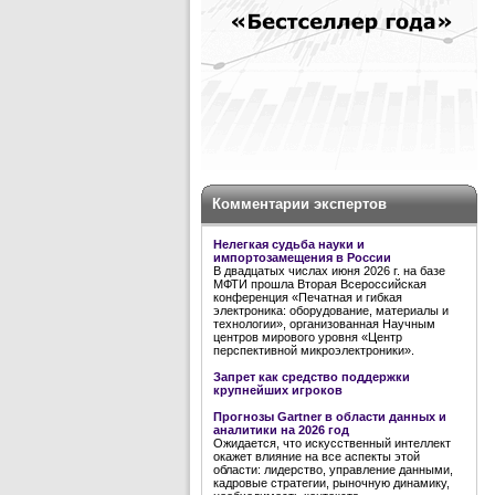
Комментарии экспертов
Нелегкая судьба науки и
импортозамещения в России
В двадцатых числах июня 2026 г. на базе
МФТИ прошла Вторая Всероссийская
конференция «Печатная и гибкая
электроника: оборудование, материалы и
технологии», организованная Научным
центров мирового уровня «Центр
перспективной микроэлектроники».
Запрет как средство поддержки
крупнейших игроков
Прогнозы Gartner в области данных и
аналитики на 2026 год
Ожидается, что искусственный интеллект
окажет влияние на все аспекты этой
области: лидерство, управление данными,
кадровые стратегии, рыночную динамику,