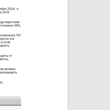
бря 2010г.
и
ла 2010
жду пиратским
остальные 38%,
ензионного ПО
ерутся эти
 в этом
 купить
ащиты от
менты,
ия д
олжны
производить
р,