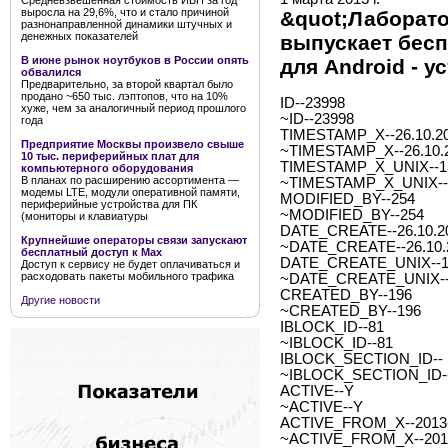
Средневзвешенная стоимость ИБП за год
выросла на 29,6%, что и стало причиной
&quot;Лаборато
разнонаправленной динамики штучных и
денежных показателей
выпускает бес
В июне рынок ноутбуков в России опять
для Android - у
обвалился
Предварительно, за второй квартал было
продано ~650 тыс. лэптопов, что на 10%
ID--23998
хуже, чем за аналогичный период прошлого
~ID--23998
года
TIMESTAMP_X--26.10.20
Предприятие Москвы произвело свыше
~TIMESTAMP_X--26.10.2
10 тыс. периферийных плат для
TIMESTAMP_X_UNIX--1
компьютерного оборудования
В планах по расширению ассортимента —
~TIMESTAMP_X_UNIX--
модемы LTE, модули оперативной памяти,
MODIFIED_BY--254
периферийные устройства для ПК
~MODIFIED_BY--254
(мониторы и клавиатуры
DATE_CREATE--26.10.20
Крупнейшие операторы связи запускают
~DATE_CREATE--26.10.2
бесплатный доступ к Мах
DATE_CREATE_UNIX--1
Доступ к сервису не будет оплачиваться и
расходовать пакеты мобильного трафика
~DATE_CREATE_UNIX--
CREATED_BY--196
Другие новости
~CREATED_BY--196
IBLOCK_ID--81
~IBLOCK_ID--81
IBLOCK_SECTION_ID--
~IBLOCK_SECTION_ID-
ACTIVE--Y
~ACTIVE--Y
ACTIVE_FROM_X--2013-0
~ACTIVE_FROM_X--2013-