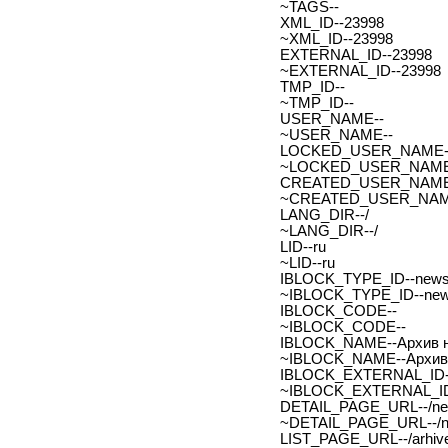
~TAGS--
XML_ID--23998
~XML_ID--23998
EXTERNAL_ID--23998
~EXTERNAL_ID--23998
TMP_ID--
~TMP_ID--
USER_NAME--
~USER_NAME--
LOCKED_USER_NAME-
~LOCKED_USER_NAME
CREATED_USER_NAME
~CREATED_USER_NAM
LANG_DIR--/
~LANG_DIR--/
LID--ru
~LID--ru
IBLOCK_TYPE_ID--new
~IBLOCK_TYPE_ID--ne
IBLOCK_CODE--
~IBLOCK_CODE--
IBLOCK_NAME--Архив н
~IBLOCK_NAME--Архив 
IBLOCK_EXTERNAL_ID-
~IBLOCK_EXTERNAL_ID
DETAIL_PAGE_URL--/new
~DETAIL_PAGE_URL--/ne
LIST_PAGE_URL--/arhive