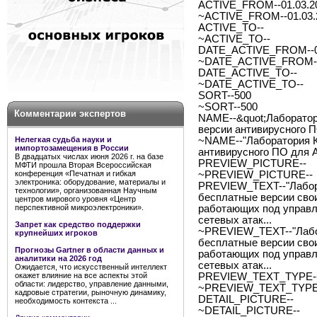
ACTIVE_FROM--01.03.2
~ACTIVE_FROM--01.03.
ACTIVE_TO--
~ACTIVE_TO--
DATE_ACTIVE_FROM--0
~DATE_ACTIVE_FROM--
DATE_ACTIVE_TO--
~DATE_ACTIVE_TO--
SORT--500
~SORT--500
Комментарии экспертов
NAME--&quot;Лаборатор
версии антивирусного П
Нелегкая судьба науки и
~NAME--"Лаборатория К
импортозамещения в России
антивирусного ПО для A
В двадцатых числах июня 2026 г. на базе
PREVIEW_PICTURE--
МФТИ прошла Вторая Всероссийская
конференция «Печатная и гибкая
~PREVIEW_PICTURE--
электроника: оборудование, материалы и
PREVIEW_TEXT--"Лабора
технологии», организованная Научным
бесплатные версии сво
центров мирового уровня «Центр
перспективной микроэлектроники».
работающих под управл
сетевых атак...
Запрет как средство поддержки
~PREVIEW_TEXT--"Лабор
крупнейших игроков
бесплатные версии сво
Прогнозы Gartner в области данных и
работающих под управл
аналитики на 2026 год
сетевых атак...
Ожидается, что искусственный интеллект
окажет влияние на все аспекты этой
PREVIEW_TEXT_TYPE--
области: лидерство, управление данными,
~PREVIEW_TEXT_TYPE-
кадровые стратегии, рыночную динамику,
DETAIL_PICTURE--
необходимость контекста ...
~DETAIL_PICTURE--