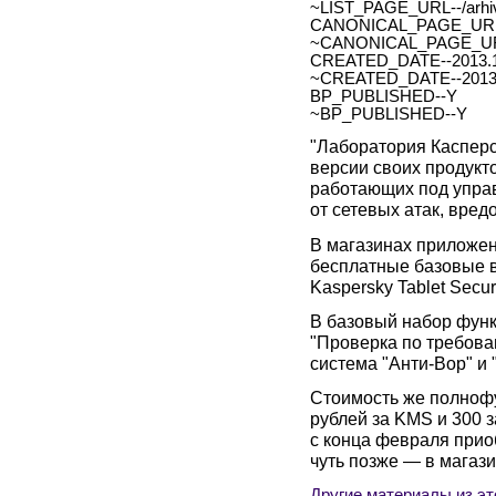
~LIST_PAGE_URL--/arhiv
CANONICAL_PAGE_URL
~CANONICAL_PAGE_UR
CREATED_DATE--2013.1
~CREATED_DATE--2013.
BP_PUBLISHED--Y
~BP_PUBLISHED--Y
"Лаборатория Касперс
версии своих продукт
работающих под упра
от сетевых атак, вре
В магазинах приложени
бесплатные базовые ве
Kaspersky Tablet Secur
В базовый набор функ
"Проверка по требов
система "Анти-Вор" и
Стоимость же полноф
рублей за KMS и 300 з
с конца февраля прио
чуть позже — в магаз
Другие материалы из эт