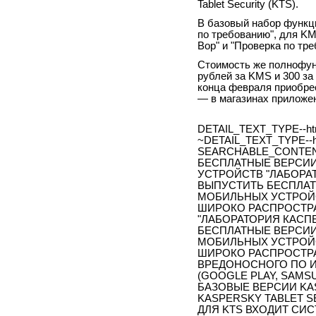
Tablet Security (KTS).
В базовый набор функци
по требованию", для K
Вор" и "Проверка по тр
Стоимость же полнофун
рублей за KMS и 300 за
конца февраля приобрес
— в магазинах приложе
DETAIL_TEXT_TYPE--ht
~DETAIL_TEXT_TYPE--h
SEARCHABLE_CONTEN
БЕСПЛАТНЫЕ ВЕРСИИ
УСТРОЙСТВ "ЛАБОРА
ВЫПУСТИТЬ БЕСПЛАТ
МОБИЛЬНЫХ УСТРОЙ
ШИРОКО РАСПРОСТРАН
"ЛАБОРАТОРИЯ КАСП
БЕСПЛАТНЫЕ ВЕРСИИ
МОБИЛЬНЫХ УСТРОЙ
ШИРОКО РАСПРОСТРА
ВРЕДОНОСНОГО ПО И
(GOOGLE PLAY, SAMS
БАЗОВЫЕ ВЕРСИИ KAS
KASPERSKY TABLET S
ДЛЯ KTS ВХОДИТ СИС