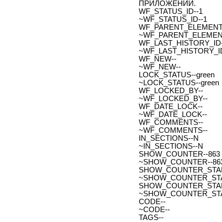
ПРИЛОЖЕНИЙ.
WF_STATUS_ID--1
~WF_STATUS_ID--1
WF_PARENT_ELEMENT_
~WF_PARENT_ELEMENT
WF_LAST_HISTORY_ID-
~WF_LAST_HISTORY_ID
WF_NEW--
~WF_NEW--
LOCK_STATUS--green
~LOCK_STATUS--green
WF_LOCKED_BY--
~WF_LOCKED_BY--
WF_DATE_LOCK--
~WF_DATE_LOCK--
WF_COMMENTS--
~WF_COMMENTS--
IN_SECTIONS--N
~IN_SECTIONS--N
SHOW_COUNTER--863
~SHOW_COUNTER--86
SHOW_COUNTER_START--
~SHOW_COUNTER_START-
SHOW_COUNTER_START_
~SHOW_COUNTER_START
CODE--
~CODE--
TAGS--