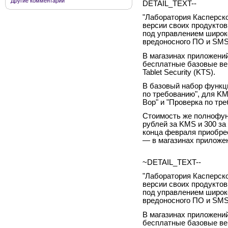
Другие комментарии
DETAIL_TEXT--
"Лаборатория Касперск
версии своих продукто
под управлением широко
вредоносного ПО и SMS
В магазинах приложений
бесплатные базовые вер
Tablet Security (KTS).
В базовый набор функци
по требованию", для K
Вор" и "Проверка по тр
Стоимость же полнофун
рублей за KMS и 300 за
конца февраля приобрес
— в магазинах приложе
~DETAIL_TEXT--
"Лаборатория Касперск
версии своих продукто
под управлением широко
вредоносного ПО и SMS
В магазинах приложений
бесплатные базовые вер