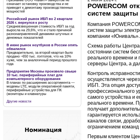
Признание ООО «Квант» банкротом не
означает остановку производства и не
POWERCOM откр
приведет к демонтажу производственных
мощностей
систем защиты
Российский рынок ИБП во 2 квартале
2026 г. вернулся к росту
Компания POWERCOM 
Средневзвешенная стоимость ИБП за год
систем защиты электр
выросла на 29,6%, что и стало причиной
разнонаправленной динамики штучных и
компании «Юниваль».
денежных показателей
Схема работы Центра 
В июне рынок ноутбуков в России опять
обвалился
состоянии систем бес
Предварительно, за второй квартал было
продано ~650 тыс. лэптопов, что на 10%
реального времени и 
хуже, чем за аналогичный период прошлого
серверы Центра, а да
года
Предприятие Москвы произвело свыше
Контроль исправности
10 тыс. периферийных плат для
осуществляется через
компьютерного оборудования
В планах по расширению ассортимента —
ИБП. Эта опция досту
модемы LTE, модули оперативной памяти,
периферийные устройства для ПК
профессионального ур
(мониторы и клавиатуры
самого устройства и е
Другие новости
реального времени. П
получает дополнитель
гарантируется исполь
каналов связи, дора
ограничением команд
Первым клиентом Це