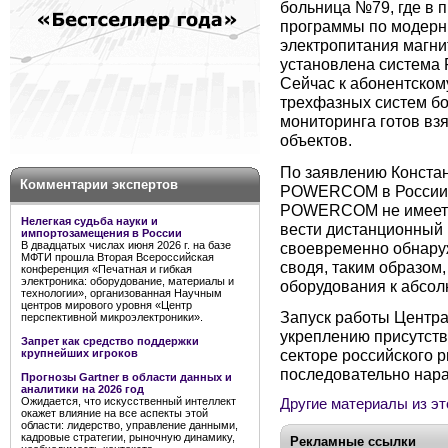
больница №79, где в 
программы по модерн
электропитания магн
установлена система
Сейчас к абонентском
трехфазных систем бо
мониторинга готов вз
объектов.
По заявлению Констан
Комментарии экспертов
POWERCOM в России, 
POWERCOM не имеет а
Нелегкая судьба науки и
вести дистанционный 
импортозамещения в России
своевременно обнаруж
В двадцатых числах июня 2026 г. на базе
МФТИ прошла Вторая Всероссийская
сводя, таким образом
конференция «Печатная и гибкая
электроника: оборудование, материалы и
оборудования к абсо
технологии», организованная Научным
центров мирового уровня «Центр
Запуск работы Центра
перспективной микроэлектроники».
укреплению присутст
Запрет как средство поддержки
секторе российского 
крупнейших игроков
последовательно нара
Прогнозы Gartner в области данных и
аналитики на 2026 год
Ожидается, что искусственный интеллект
Другие материалы из эт
окажет влияние на все аспекты этой
области: лидерство, управление данными,
кадровые стратегии, рыночную динамику,
Рекламные ссылки