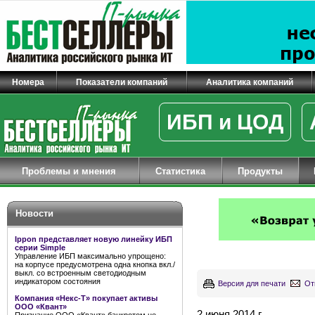
Номера
Показатели компаний
Аналитика компаний
ИБП и ЦОД
Проблемы и мнения
Статистика
Продукты
Новости
Ippon представляет новую линейку ИБП
серии Simple
Управление ИБП максимально упрощено:
на корпусе предусмотрена одна кнопка вкл./
выкл. со встроенным светодиодным
индикатором состояния
Версия для печати
От
Компания «Некс-Т» покупает активы
ООО «Квант»
2 июня 2014 г.