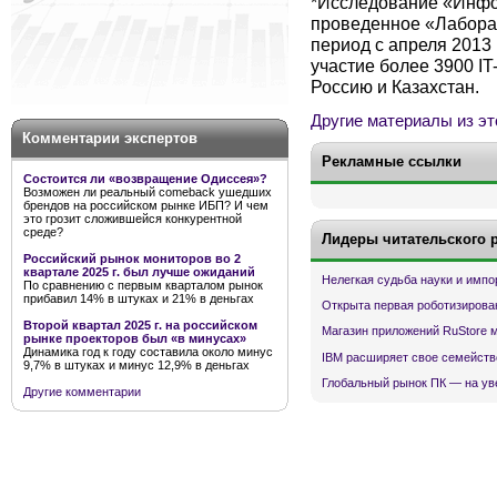
*Исследование «Инфо
проведенное «Лаборато
период с апреля 2013
участие более 3900 IT
Россию и Казахстан.
Другие материалы из эт
Комментарии экспертов
Рекламные ссылки
Состоится ли «возвращение Одиссея»?
Возможен ли реальный comeback ушедших
брендов на российском рынке ИБП? И чем
это грозит сложившейся конкурентной
среде?
Лидеры читательского 
Российский рынок мониторов во 2
квартале 2025 г. был лучше ожиданий
Нелегкая судьба науки и имп
По сравнению с первым кварталом рынок
прибавил 14% в штуках и 21% в деньгах
Открыта первая роботизирова
Второй квартал 2025 г. на российском
Магазин приложений RuStore 
рынке проекторов был «в минусах»
Динамика год к году составила около минус
IBM расширяет свое семейств
9,7% в штуках и минус 12,9% в деньгах
Глобальный рынок ПК — на ув
Другие комментарии