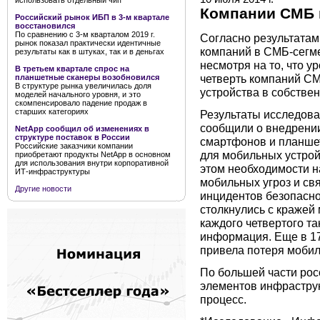
использовать отдельный чип
Компании СМБ 
Российский рынок ИБП в 3-м квартале
восстановился
По сравнению с 3-м кварталом 2019 г.
Согласно результатам
рынок показал практически идентичные
компаний в СМБ-сегме
результаты как в штуках, так и в деньгах
несмотря на то, что у
В третьем квартале спрос на
четверть компаний С
планшетные сканеры возобновился
В структуре рынка увеличилась доля
устройства в собстве
моделей начального уровня, и это
скомпенсировало падение продаж в
старших категориях
Результаты исследова
сообщили о внедрении
NetApp сообщил об изменениях в
структуре поставок в России
смартфонов и планше
Российские заказчики компании
для мобильных устрой
приобретают продукты NetApp в основном
для использования внутри корпоративной
этом необходимости н
ИТ-инфраструктуры
мобильных угроз и с
Другие новости
инцидентов безопасн
столкнулись с кражей 
каждого четвертого та
информация. Еще в 17
привела потеря мобил
По большей части рос
элементов инфраструк
процесс.