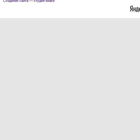
Создание сайта
—
студия iMake