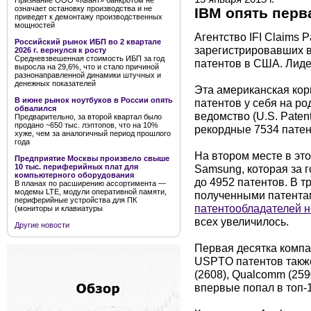
Признание ООО «Квант» банкротом не
означает остановку производства и не
IBM опять перв
приведет к демонтажу производственных
мощностей
Агентство IFI Claims 
Российский рынок ИБП во 2 квартале
зарегистрировавших 
2026 г. вернулся к росту
Средневзвешенная стоимость ИБП за год
патентов в США. Лиде
выросла на 29,6%, что и стало причиной
разнонаправленной динамики штучных и
денежных показателей
Эта американская кор
В июне рынок ноутбуков в России опять
патентов у себя на ро
обвалился
ведомство (U.S. Paten
Предварительно, за второй квартал было
продано ~650 тыс. лэптопов, что на 10%
рекордные 7534 патент
хуже, чем за аналогичный период прошлого
года
На втором месте в эт
Предприятие Москвы произвело свыше
Samsung, которая за г
10 тыс. периферийных плат для
компьютерного оборудования
до 4952 патентов. В 
В планах по расширению ассортимента —
модемы LTE, модули оперативной памяти,
полученными патентам
периферийные устройства для ПК
патентообладателей н
(мониторы и клавиатуры
всех увеличилось.
Другие новости
Первая десятка комп
USPTO патентов также 
(2608), Qualcomm (259
впервые попал в топ-10