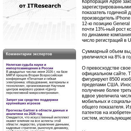
Корпорация Apple зак
зарегистрированными 
показатель годичной да
производитель iPhone
12-ю позицию General 
почти 13%-ный рост к
по динамике компания 
число регистраций в 
Суммарный объем выд
Комментарии экспертов
увеличился на 8% в г
Нелегкая судьба науки и
О превосходстве свое
импортозамещения в России
В двадцатых числах июня 2026 г. на базе
официальном сайте. Та
МФТИ прошла Вторая Всероссийская
фигурируют 8500 изобр
конференция «Печатная и гибкая
электроника: оборудование, материалы и
пределами США. Инос
технологии», организованная Научным
получение более трети
центров мирового уровня «Центр
перспективной микроэлектроники».
вдвое увеличила числ
Запрет как средство поддержки
мобильных и социальн
крупнейших игроков
общего показателя. И
Прогнозы Gartner в области данных и
патентов на изобрете
аналитики на 2026 год
систем, использующие
Ожидается, что искусственный интеллект
окажет влияние на все аспекты этой
области: лидерство, управление данными,
кадровые стратегии, рыночную динамику,