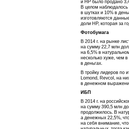
и HP было продано 3,4
В целом наблюдалось 
в шутках и 10% в день
изготовляются данные
доли HP, которая за г
Фотобумага
В 2014 г. на рынке ли
на сумму 22,7 млн дол
на 6,5% в натурально
несколько хуже, чем в
в деньгах.
В тройку лидеров по и
Lomond, Revcol, на н
в денежном выражении
ИБП
В 2014 г. на российс
на сумму 390,5 млн д
продолжилось. В нату
а денежных 22,5%, чт
на себя внимание, что
натуральных, тогда ка