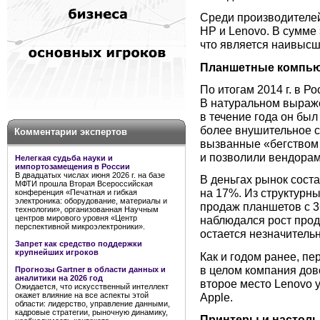
Среди производителей 
HP и Lenovo. В сумме
что является наивысш
Планшетные компь
По итогам 2014 г. в Р
В натуральном выраже
в течение года он был
более внушительное 
Комментарии экспертов
вызванные «бегством 
и позволили вендорам 
Нелегкая судьба науки и
импортозамещения в России
В двадцатых числах июня 2026 г. на базе
В деньгах рынок сост
МФТИ прошла Вторая Всероссийская
на 17%. Из структурны
конференция «Печатная и гибкая
электроника: оборудование, материалы и
продаж планшетов с 3
технологии», организованная Научным
центров мирового уровня «Центр
наблюдался рост прод
перспективной микроэлектроники».
остается незначитель
Запрет как средство поддержки
крупнейших игроков
Как и годом ранее, пе
в целом компания дов
Прогнозы Gartner в области данных и
аналитики на 2026 год
второе место Lenovo у
Ожидается, что искусственный интеллект
Apple.
окажет влияние на все аспекты этой
области: лидерство, управление данными,
кадровые стратегии, рыночную динамику,
Принтеры и настоль