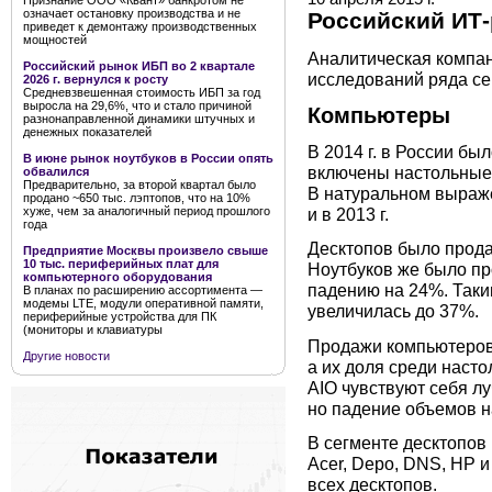
Признание ООО «Квант» банкротом не
означает остановку производства и не
Российский ИТ-
приведет к демонтажу производственных
мощностей
Аналитическая компан
Российский рынок ИБП во 2 квартале
исследований ряда сег
2026 г. вернулся к росту
Средневзвешенная стоимость ИБП за год
выросла на 29,6%, что и стало причиной
Компьютеры
разнонаправленной динамики штучных и
денежных показателей
В 2014 г. в России бы
В июне рынок ноутбуков в России опять
включены настольные 
обвалился
Предварительно, за второй квартал было
В натуральном выраже
продано ~650 тыс. лэптопов, что на 10%
хуже, чем за аналогичный период прошлого
и в 2013 г.
года
Десктопов было продан
Предприятие Москвы произвело свыше
10 тыс. периферийных плат для
Ноутбуков же было про
компьютерного оборудования
падению на 24%. Таки
В планах по расширению ассортимента —
модемы LTE, модули оперативной памяти,
увеличилась до 37%.
периферийные устройства для ПК
(мониторы и клавиатуры
Продажи компьютеров-
Другие новости
а их доля среди настол
AIO чувствуют себя л
но падение объемов н
В сегменте десктопов
Acer, Depo, DNS, HP 
всех десктопов.