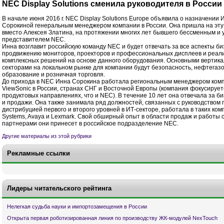
NEC Display Solutions сменила руководителя в России
В начале июня 2016 г. NEC Display Solutions Europe объявила о назначении
Сорокиной генеральным менеджером компании в России. Она пришла на эту
вместо Алексея Златина, на протяжении многих лет бывшего бессменным и
представителем NEC.
Инна возглавит российскую команду NEC и будет отвечать за все аспекты би
продвижению мониторов, проекторов и профессиональных дисплеев и реал
комплексных решений на основе данного оборудования. Основными вертик
секторами на локальном рынке для компании будут безопасность, нефтегазо
образование и розничная торговля.
До прихода в NEC Инна Сорокина работала региональным менеджером ком
ViewSonic в России, странах СНГ и Восточной Европы (компания фокусирует
продуктовых направлениях, что и NEC). В течение 10 лет она отвечала за б
и продажи. Она также занимала ряд должностей, связанных с руководством
дистрибуцией первого и второго уровней в ИТ-секторе, работала в таких комп
Systems, Avaya и Lexmark. Свой обширный опыт в области продаж и работы 
партнерами они принесет в российское подразделение NEC.
Другие материалы из этой рубрики
Рекламные ссылки
Лидеры читательского рейтинга
Нелегкая судьба науки и импортозамещения в России
Открыта первая роботизированная линия по производству ЖК-модулей NexTouch