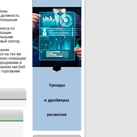
 Инны
 должность
 успешным
знеса по
изации
альными
вый сектор,
пании
ся на тех же
изнес-операции
 продажами и
аниях как Dell
с торговыми