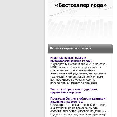
Комментарии экспертов
Нелегкая судьба науки и
импортозамещения в России
В двадцатых числах июня 2026 г. на базе
МФТИ прошла Вторая Всероссийская
конференция «Печатная и гибкая
электроника: оборудование, материалы и
технологии», организованная Научным
центров мирового уровня «Центр
перспективной микроэлектроники».
Запрет как средство поддержки
крупнейших игроков
Прогнозы Gartner в области данных и
аналитики на 2026 год
Ожидается, что искусственный интеллект
окажет влияние на все аспекты этой
области: лидерство, управление данными,
кадровые стратегии, рыночную динамику,