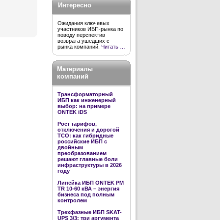
Интересно
Ожидания ключевых
участников ИБП-рынка по
поводу перспектив
возврата ушедших с
рынка компаний.
Читать …
Материалы
компаний
Трансформаторный
ИБП как инженерный
выбор: на примере
ONTEK iDS
Рост тарифов,
отключения и дорогой
TCO: как гибридные
российские ИБП с
двойным
преобразованием
решают главные боли
инфраструктуры в 2026
году
Линейка ИБП ONTEK PM
TR 10-60 кВА – энергия
бизнеса под полным
контролем
Трехфазные ИБП SKAT-
UPS 3/3: три аргумента