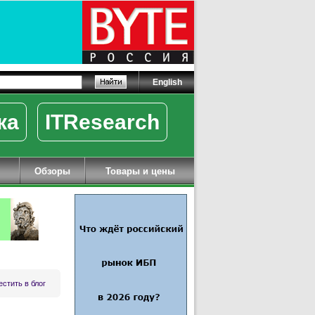
English
ка
ITResearch
Обзоры
Товары и цены
стить в блог