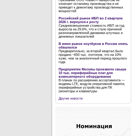
Признание ООО «Квант» банкротом не
означает остановку производства и не
приведет к демонтажу производственных
мощностей
Российский рынок ИБП во 2 квартале
2026 г. вернулся к росту
Средневзвешенная стоимость ИБП за год
выросла на 29,6%, что и стало причиной
разнонаправленной динамики штучных и
денежных показателей
В июне рынок ноутбуков в России опять
обвалился
Предварительно, за второй квартал было
продано ~650 тыс. лэптопов, что на 10%
хуже, чем за аналогичный период прошлого
года
Предприятие Москвы произвело свыше
10 тыс. периферийных плат для
компьютерного оборудования
В планах по расширению ассортимента —
модемы LTE, модули оперативной памяти,
периферийные устройства для ПК
(мониторы и клавиатуры
Другие новости