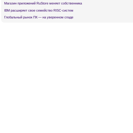
Магазин приложений RuStore меняет собственника
IBM расширяет свое семейство RISC-систем
Глобальный рынок ПК — на уверенном спаде