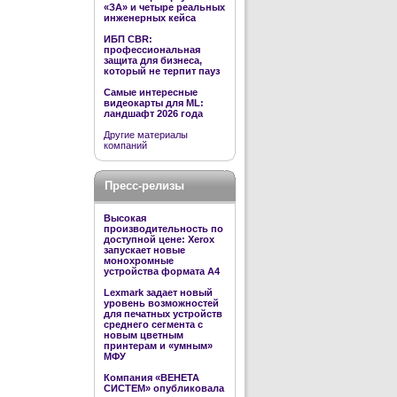
«ЗА» и четыре реальных
инженерных кейса
ИБП CBR:
профессиональная
защита для бизнеса,
который не терпит пауз
Самые интересные
видеокарты для ML:
ландшафт 2026 года
Другие материалы
компаний
Пресс-релизы
Высокая
производительность по
доступной цене: Xerox
запускает новые
монохромные
устройства формата А4
Lexmark задает новый
уровень возможностей
для печатных устройств
среднего сегмента с
новым цветным
принтерам и «умным»
МФУ
Компания «ВЕНЕТА
СИСТЕМ» опубликовала