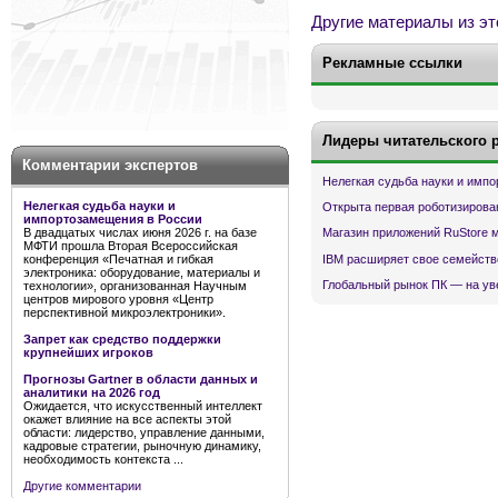
Другие материалы из эт
Рекламные ссылки
Лидеры читательского 
Комментарии экспертов
Нелегкая судьба науки и имп
Нелегкая судьба науки и
Открыта первая роботизирова
импортозамещения в России
В двадцатых числах июня 2026 г. на базе
Магазин приложений RuStore 
МФТИ прошла Вторая Всероссийская
IBM расширяет свое семейств
конференция «Печатная и гибкая
электроника: оборудование, материалы и
Глобальный рынок ПК — на ув
технологии», организованная Научным
центров мирового уровня «Центр
перспективной микроэлектроники».
Запрет как средство поддержки
крупнейших игроков
Прогнозы Gartner в области данных и
аналитики на 2026 год
Ожидается, что искусственный интеллект
окажет влияние на все аспекты этой
области: лидерство, управление данными,
кадровые стратегии, рыночную динамику,
необходимость контекста ...
Другие комментарии