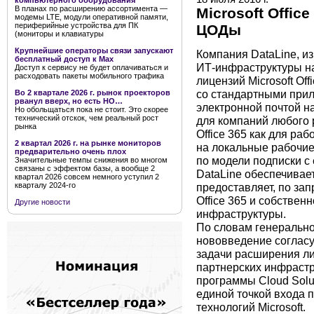
компьютерного оборудования
В планах по расширению ассортимента —
Microsoft Offic
модемы LTE, модули оперативной памяти,
периферийные устройства для ПК
ЦОДы
(мониторы и клавиатуры
Крупнейшие операторы связи запускают
Компания DataLine, и
бесплатный доступ к Мах
ИТ-инфраструктуры на
Доступ к сервису не будет оплачиваться и
расходовать пакеты мобильного трафика
лицензий Microsoft Off
со стандартными прило
Во 2 квартале 2026 г. рынок проекторов
рванул вверх, но есть НО…
электронной почтой на
Но обольщаться пока не стоит. Это скорее
технический отскок, чем реальный рост
для компаний любого 
рынка
Office 365 как для ра
2 квартал 2026 г. на рынке мониторов
на локальные рабочие 
предварительно очень плох
по модели подписки с
Значительные темпы снижения во многом
связаны с эффектом базы, а вообще 2
DataLine обеспечивае
квартал 2026 совсем немного уступил 2
предоставляет, по за
кварталу 2024-го
Office 365 и собствен
Другие новости
инфраструктуры.
По словам генерально
нововведение согласу
задачи расширения ли
партнерских инфрастр
программы Cloud Solut
единой точкой входа 
технологий Microsoft.