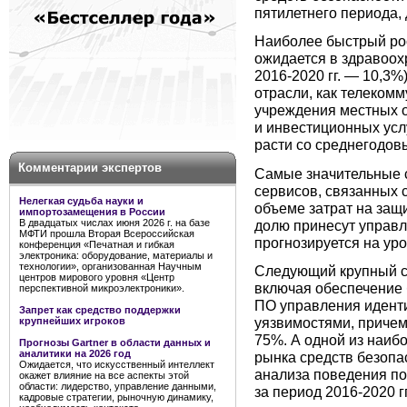
пятилетнего периода, д
Наиболее быстрый рос
ожидается в здравоох
2016-2020 гг. — 10,3%
отрасли, как телеком
учреждения местных о
и инвестиционных услу
расти со среднегодов
Комментарии экспертов
Самые значительные с
сервисов, связанных 
Нелегкая судьба науки и
объеме затрат на защ
импортозамещения в России
долю принесут управл
В двадцатых числах июня 2026 г. на базе
МФТИ прошла Вторая Всероссийская
прогнозируется на уро
конференция «Печатная и гибкая
электроника: оборудование, материалы и
технологии», организованная Научным
Следующий крупный с
центров мирового уровня «Центр
включая обеспечение 
перспективной микроэлектроники».
ПО управления иденти
Запрет как средство поддержки
уязвимостями, причем
крупнейших игроков
75%. А одной из наиб
Прогнозы Gartner в области данных и
аналитики на 2026 год
рынка средств безопас
Ожидается, что искусственный интеллект
анализа поведения по
окажет влияние на все аспекты этой
области: лидерство, управление данными,
за период 2016-2020 г
кадровые стратегии, рыночную динамику,