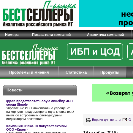
Номера
Показатели компаний
Аналитика компаний
ИБП и ЦОД
Проблемы и мнения
Статистика
Продукты
Новости
Ippon представляет новую линейку ИБП
серии Simple
Управление ИБП максимально упрощено:
на корпусе предусмотрена одна кнопка вкл./
выкл. со встроенным светодиодным
индикатором состояния
Версия для печати
От
Компания «Некс-Т» покупает активы
ООО «Квант»
19 октября 2016 г.