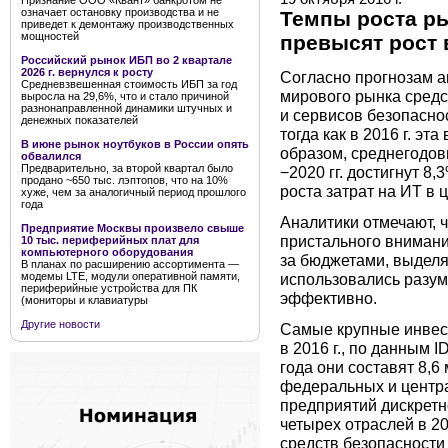
Признание ООО «Квант» банкротом не
означает остановку производства и не
Темпы роста ры
приведет к демонтажу производственных
мощностей
превысят рост 
Российский рынок ИБП во 2 квартале
2026 г. вернулся к росту
Согласно прогнозам 
Средневзвешенная стоимость ИБП за год
мирового рынка сред
выросла на 29,6%, что и стало причиной
разнонаправленной динамики штучных и
и сервисов безопасност
денежных показателей
тогда как в 2016 г. эт
В июне рынок ноутбуков в России опять
образом, среднегодов
обвалился
Предварительно, за второй квартал было
−2020 гг. достигнут 8
продано ~650 тыс. лэптопов, что на 10%
роста затрат на ИТ в 
хуже, чем за аналогичный период прошлого
года
Аналитики отмечают, 
Предприятие Москвы произвело свыше
пристального внимани
10 тыс. периферийных плат для
компьютерного оборудования
за бюджетами, выделя
В планах по расширению ассортимента —
использовались разу
модемы LTE, модули оперативной памяти,
периферийные устройства для ПК
эффективно.
(мониторы и клавиатуры
Другие новости
Самые крупные инвес
в 2016 г., по данным 
года они составят 8,
федеральных и центр
предприятий дискретн
четырех отраслей в 20
средств безопасности 