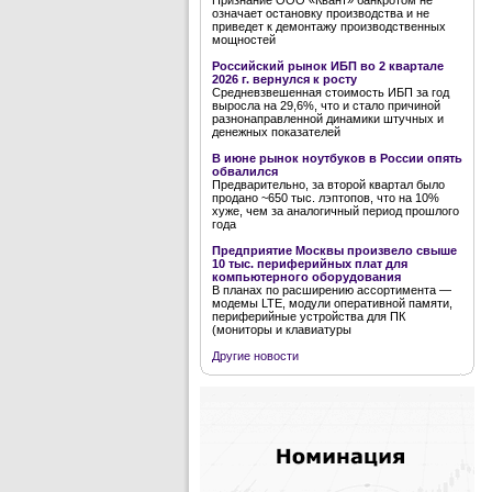
Признание ООО «Квант» банкротом не
означает остановку производства и не
приведет к демонтажу производственных
мощностей
Российский рынок ИБП во 2 квартале
2026 г. вернулся к росту
Средневзвешенная стоимость ИБП за год
выросла на 29,6%, что и стало причиной
разнонаправленной динамики штучных и
денежных показателей
В июне рынок ноутбуков в России опять
обвалился
Предварительно, за второй квартал было
продано ~650 тыс. лэптопов, что на 10%
хуже, чем за аналогичный период прошлого
года
Предприятие Москвы произвело свыше
10 тыс. периферийных плат для
компьютерного оборудования
В планах по расширению ассортимента —
модемы LTE, модули оперативной памяти,
периферийные устройства для ПК
(мониторы и клавиатуры
Другие новости