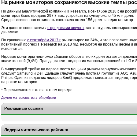
На рынке мониторов сохраняются высокие темпы рос
По данным аналитической компании ITResearch, в сентябре 2018 г. на росси
мониторов было продано 297,7 тыс. устройств на сумму около 45 млн долл.
Средневзвешенная стоимость составила около 156 долл. за один монитор.
Эти данные сопоставимы
с продажами августа
, как в натуральном выражении
динамике.
По сравнению
с сентябрём 2017 г.
рынок вырос на 24%, и это позволяет наде
позитивный прогноз ITResearch на 2018 год, несмотря на провалы весны и и
исполнится.
Игровые мониторы немножко сбавили обороты, но их доля остается доволь
значительной (9,4%). Правда, за счет недорогих массовых решений от LG и 
В лидирующей тройке на первое место мощным рывком вернулась компания A
следуют Samsung и Dell. Дальше следует очень плотная группа* из AOC, Asus
Philips. Один из недавних лидеров BenQ продолжает снижаться, видимо, тер
на рынке мониторов.
* Перечисляются в алфавитном порядке.
Другие материалы из этой рубрики
Рекламные ссылки
Лидеры читательского рейтинга