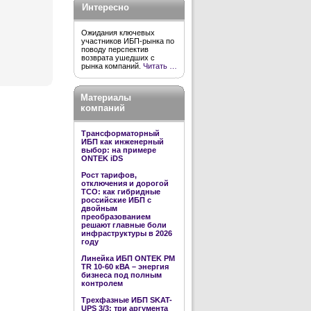
Интересно
Ожидания ключевых
участников ИБП-рынка по
поводу перспектив
возврата ушедших с
рынка компаний.
Читать …
Материалы
компаний
Трансформаторный
ИБП как инженерный
выбор: на примере
ONTEK iDS
Рост тарифов,
отключения и дорогой
TCO: как гибридные
российские ИБП с
двойным
преобразованием
решают главные боли
инфраструктуры в 2026
году
Линейка ИБП ONTEK PM
TR 10-60 кВА – энергия
бизнеса под полным
контролем
Трехфазные ИБП SKAT-
UPS 3/3: три аргумента