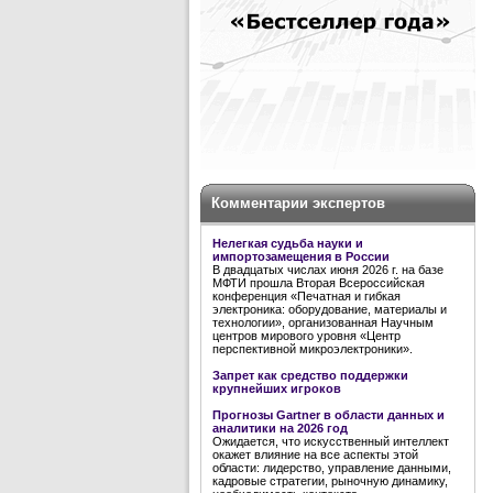
Комментарии экспертов
Нелегкая судьба науки и
импортозамещения в России
В двадцатых числах июня 2026 г. на базе
МФТИ прошла Вторая Всероссийская
конференция «Печатная и гибкая
электроника: оборудование, материалы и
технологии», организованная Научным
центров мирового уровня «Центр
перспективной микроэлектроники».
Запрет как средство поддержки
крупнейших игроков
Прогнозы Gartner в области данных и
аналитики на 2026 год
Ожидается, что искусственный интеллект
окажет влияние на все аспекты этой
области: лидерство, управление данными,
кадровые стратегии, рыночную динамику,