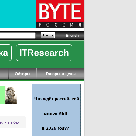
English
ка
ITResearch
Обзоры
Товары и цены
стить в блог