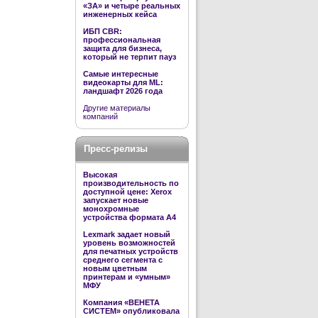
«ЗА» и четыре реальных
инженерных кейса
ИБП CBR:
профессиональная
защита для бизнеса,
который не терпит пауз
Самые интересные
видеокарты для ML:
ландшафт 2026 года
Другие материалы
компаний
Пресс-релизы
Высокая
производительность по
доступной цене: Xerox
запускает новые
монохромные
устройства формата А4
Lexmark задает новый
уровень возможностей
для печатных устройств
среднего сегмента с
новым цветным
принтерам и «умным»
МФУ
Компания «ВЕНЕТА
СИСТЕМ» опубликовала