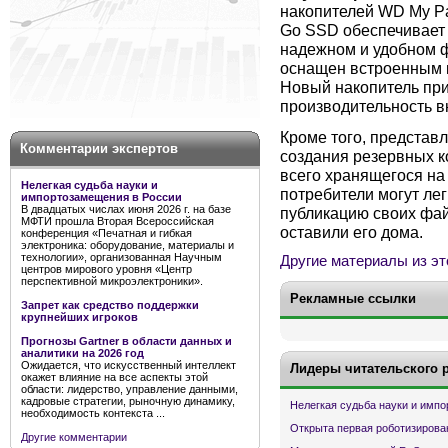
накопителей WD My Pa
Go SSD обеспечивает 
надежном и удобном 
оснащен встроенным 
Новый накопитель при
производительность в
Кроме того, представ
Комментарии экспертов
создания резервных к
всего хранящегося на
Нелегкая судьба науки и
потребители могут лег
импортозамещения в России
В двадцатых числах июня 2026 г. на базе
публикацию своих фай
МФТИ прошла Вторая Всероссийская
оставили его дома.
конференция «Печатная и гибкая
электроника: оборудование, материалы и
технологии», организованная Научным
Другие материалы из эт
центров мирового уровня «Центр
перспективной микроэлектроники».
Рекламные ссылки
Запрет как средство поддержки
крупнейших игроков
Прогнозы Gartner в области данных и
аналитики на 2026 год
Ожидается, что искусственный интеллект
Лидеры читательского 
окажет влияние на все аспекты этой
области: лидерство, управление данными,
кадровые стратегии, рыночную динамику,
Нелегкая судьба науки и имп
необходимость контекста ...
Открыта первая роботизирова
Другие комментарии