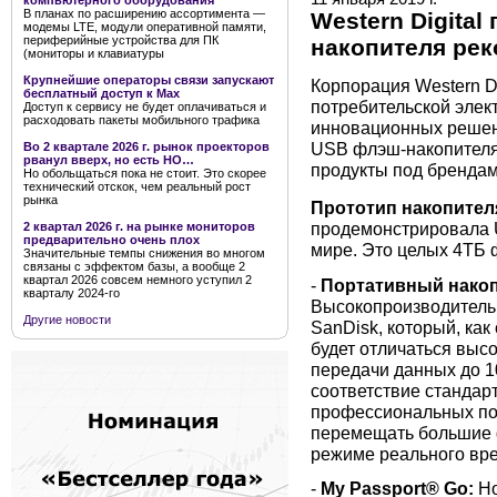
компьютерного оборудования
В планах по расширению ассортимента —
Western Digita
модемы LTE, модули оперативной памяти,
периферийные устройства для ПК
накопителя рек
(мониторы и клавиатуры
Крупнейшие операторы связи запускают
Корпорация Western D
бесплатный доступ к Мах
потребительской элек
Доступ к сервису не будет оплачиваться и
расходовать пакеты мобильного трафика
инновационных решени
USB флэш-накопителя
Во 2 квартале 2026 г. рынок проекторов
рванул вверх, но есть НО…
продукты под брендам
Но обольщаться пока не стоит. Это скорее
технический отскок, чем реальный рост
рынка
Прототип накопител
продемонстрировала 
2 квартал 2026 г. на рынке мониторов
предварительно очень плох
мире. Это целых 4ТБ 
Значительные темпы снижения во многом
связаны с эффектом базы, а вообще 2
квартал 2026 совсем немного уступил 2
-
Портативный накоп
кварталу 2024-го
Высокопроизводитель
Другие новости
SanDisk, который, как
будет отличаться выс
передачи данных до 1
соответствие стандар
профессиональных по
перемещать большие ф
режиме реального вре
-
My Passport® Go:
Н