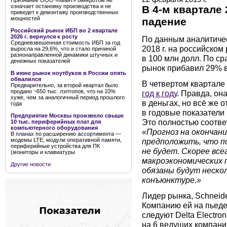
Признание ООО «Квант» банкротом не
означает остановку производства и не
В 4-м квартале
приведет к демонтажу производственных
мощностей
падение
Российский рынок ИБП во 2 квартале
2026 г. вернулся к росту
По данным аналитичес
Средневзвешенная стоимость ИБП за год
2018 г. на российско
выросла на 29,6%, что и стало причиной
разнонаправленной динамики штучных и
в 100 млн долл. По с
денежных показателей
рынок прибавил 29% в
В июне рынок ноутбуков в России опять
обвалился
В четвертом квартале
Предварительно, за второй квартал было
продано ~650 тыс. лэптопов, что на 10%
год к году
. Правда, он
хуже, чем за аналогичный период прошлого
в деньгах, но всё же 
года
в годовые показатели
Предприятие Москвы произвело свыше
Это полностью соответ
10 тыс. периферийных плат для
компьютерного оборудования
«Прогноз на окончани
В планах по расширению ассортимента —
предположить, что п
модемы LTE, модули оперативной памяти,
периферийные устройства для ПК
не будет. Скорее все
(мониторы и клавиатуры
макроэкономических п
Другие новости
обязаны будут неско
конъюнктуре.»
Лидер рынка, Schneide
Компанию ей на пьеде
следуют Delta Electro
на 6 ведущих компани