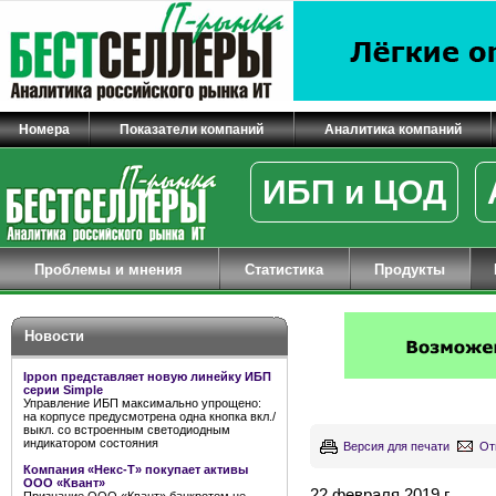
Номера
Показатели компаний
Аналитика компаний
ИБП и ЦОД
Проблемы и мнения
Статистика
Продукты
Новости
Ippon представляет новую линейку ИБП
серии Simple
Управление ИБП максимально упрощено:
на корпусе предусмотрена одна кнопка вкл./
выкл. со встроенным светодиодным
индикатором состояния
Версия для печати
От
Компания «Некс-Т» покупает активы
ООО «Квант»
22 февраля 2019 г.