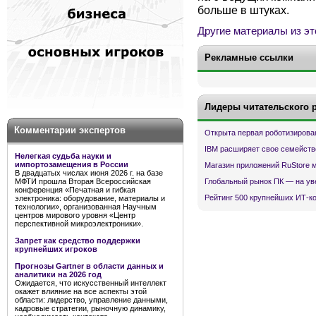
больше в штуках.
Другие материалы из эт
Рекламные ссылки
Лидеры читательского 
Комментарии экспертов
Открыта первая роботизирова
IBM расширяет свое семейств
Нелегкая судьба науки и
импортозамещения в России
Магазин приложений RuStore 
В двадцатых числах июня 2026 г. на базе
МФТИ прошла Вторая Всероссийская
Глобальный рынок ПК — на ув
конференция «Печатная и гибкая
Рейтинг 500 крупнейших ИТ-к
электроника: оборудование, материалы и
технологии», организованная Научным
центров мирового уровня «Центр
перспективной микроэлектроники».
Запрет как средство поддержки
крупнейших игроков
Прогнозы Gartner в области данных и
аналитики на 2026 год
Ожидается, что искусственный интеллект
окажет влияние на все аспекты этой
области: лидерство, управление данными,
кадровые стратегии, рыночную динамику,