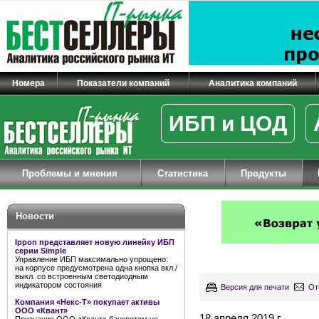
Номера
Показатели компаний
Аналитика компаний
ИБП и ЦОД
Проблемы и мнения
Статистика
Продукты
Новости
Ippon представляет новую линейку ИБП
серии Simple
Управление ИБП максимально упрощено:
на корпусе предусмотрена одна кнопка вкл./
выкл. со встроенным светодиодным
индикатором состояния
Версия для печати
От
Компания «Некс-Т» покупает активы
ООО «Квант»
18 апреля 2019 г.