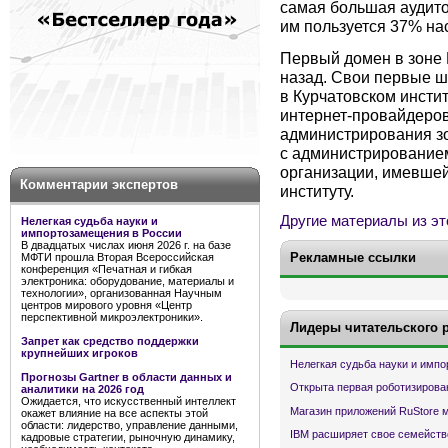
самая большая аудит
им пользуется 37% на
Первый домен в зоне 
назад. Свои первые ш
в Курчатовском инстит
интернет-провайдеро
администрирования зо
с администрировани
организации, имевшей
Комментарии экспертов
институту.
Другие материалы из эт
Нелегкая судьба науки и
импортозамещения в России
В двадцатых числах июня 2026 г. на базе
Рекламные ссылки
МФТИ прошла Вторая Всероссийская
конференция «Печатная и гибкая
электроника: оборудование, материалы и
технологии», организованная Научным
центров мирового уровня «Центр
перспективной микроэлектроники».
Лидеры читательского 
Запрет как средство поддержки
крупнейших игроков
Нелегкая судьба науки и имп
Прогнозы Gartner в области данных и
Открыта первая роботизирова
аналитики на 2026 год
Ожидается, что искусственный интеллект
Магазин приложений RuStore 
окажет влияние на все аспекты этой
области: лидерство, управление данными,
IBM расширяет свое семейств
кадровые стратегии, рыночную динамику,