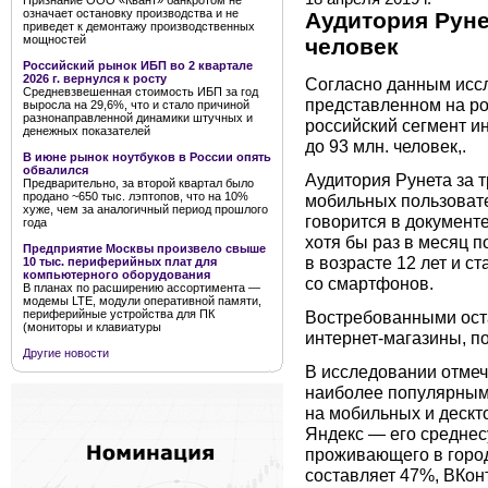
Признание ООО «Квант» банкротом не
означает остановку производства и не
Аудитория Руне
приведет к демонтажу производственных
мощностей
человек
Российский рынок ИБП во 2 квартале
2026 г. вернулся к росту
Согласно данным исс
Средневзвешенная стоимость ИБП за год
представленном на р
выросла на 29,6%, что и стало причиной
разнонаправленной динамики штучных и
российский сегмент ин
денежных показателей
до 93 млн. человек,.
В июне рынок ноутбуков в России опять
обвалился
Аудитория Рунета за т
Предварительно, за второй квартал было
продано ~650 тыс. лэптопов, что на 10%
мобильных пользовате
хуже, чем за аналогичный период прошлого
говорится в документе
года
хотя бы раз в месяц 
Предприятие Москвы произвело свыше
в возрасте 12 лет и с
10 тыс. периферийных плат для
компьютерного оборудования
со смартфонов.
В планах по расширению ассортимента —
модемы LTE, модули оперативной памяти,
периферийные устройства для ПК
Востребованными ост
(мониторы и клавиатуры
интернет-магазины, п
Другие новости
В исследовании отмече
наиболее популярным
на мобильных и дескт
Яндекс — его среднес
проживающего в город
составляет 47%, ВКон