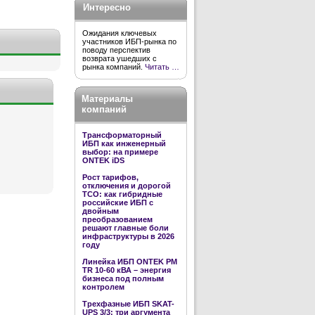
Интересно
Ожидания ключевых
участников ИБП-рынка по
поводу перспектив
возврата ушедших с
рынка компаний.
Читать …
Материалы
компаний
Трансформаторный
ИБП как инженерный
выбор: на примере
ONTEK iDS
Рост тарифов,
отключения и дорогой
TCO: как гибридные
российские ИБП с
двойным
преобразованием
решают главные боли
инфраструктуры в 2026
году
Линейка ИБП ONTEK PM
TR 10-60 кВА – энергия
бизнеса под полным
контролем
Трехфазные ИБП SKAT-
UPS 3/3: три аргумента