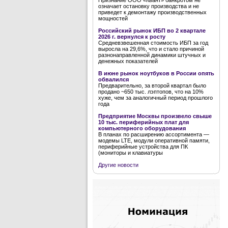
Признание ООО «Квант» банкротом не
означает остановку производства и не
приведет к демонтажу производственных
мощностей
Российский рынок ИБП во 2 квартале
2026 г. вернулся к росту
Средневзвешенная стоимость ИБП за год
выросла на 29,6%, что и стало причиной
разнонаправленной динамики штучных и
денежных показателей
В июне рынок ноутбуков в России опять
обвалился
Предварительно, за второй квартал было
продано ~650 тыс. лэптопов, что на 10%
хуже, чем за аналогичный период прошлого
года
Предприятие Москвы произвело свыше
10 тыс. периферийных плат для
компьютерного оборудования
В планах по расширению ассортимента —
модемы LTE, модули оперативной памяти,
периферийные устройства для ПК
(мониторы и клавиатуры
Другие новости