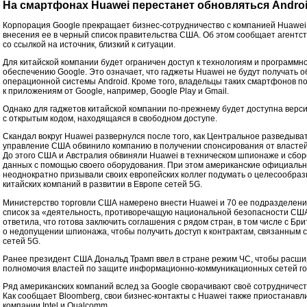
На смартфонах Huawei перестанет обновляться Andro
Корпорация Google прекращает бизнес-сотрудничество с компанией Huawei
внесения ее в черный список правительства США. Об этом сообщает агентс
со ссылкой на источник, близкий к ситуации.
Для китайской компании будет ограничен доступ к технологиям и программн
обеспечению Google. Это означает, что гаджеты Huawei не будут получать 
операционной системы Android. Кроме того, владельцы таких смартфонов п
к приложениям от Google, например, Google Play и Gmail.
Однако для гаджетов китайской компании по-прежнему будет доступна верси
с открытым кодом, находящаяся в свободном доступе.
Скандал вокруг Huawei развернулся после того, как Центральное разведыва
управление США обвинило компанию в получении спонсирования от властей
До этого США и Австралия обвиняли Huawei в техническом шпионаже и сбор
данных с помощью своего оборудования. При этом американские официаль
неоднократно призывали своих европейских коллег подумать о целесообраз
китайских компаний в развитии в Европе сетей 5G.
Министерство торговли США намерено внести Huawei и 70 ее подразделени
список за «деятельность, противоречащую национальной безопасности СШ
ответила, что готова заключить соглашения с рядом стран, в том числе с Бри
о недопущении шпионажа, чтобы получить доступ к контрактам, связанным 
сетей 5G.
Ранее президент США Дональд Трамп ввел в стране режим ЧС, чтобы расши
полномочия властей по защите информационно-коммуникационных сетей го
Ряд американских компаний вслед за Google сворачивают своё сотрудничест
Как сообщает Bloomberg, свои бизнес-контакты с Huawei также приостанавл
компании Intel и Qualcomm.