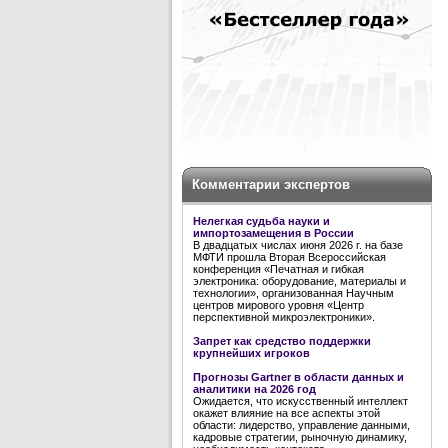
Комментарии экспертов
Нелегкая судьба науки и
импортозамещения в России
В двадцатых числах июня 2026 г. на базе
МФТИ прошла Вторая Всероссийская
конференция «Печатная и гибкая
электроника: оборудование, материалы и
технологии», организованная Научным
центров мирового уровня «Центр
перспективной микроэлектроники».
Запрет как средство поддержки
крупнейших игроков
Прогнозы Gartner в области данных и
аналитики на 2026 год
Ожидается, что искусственный интеллект
окажет влияние на все аспекты этой
области: лидерство, управление данными,
кадровые стратегии, рыночную динамику,