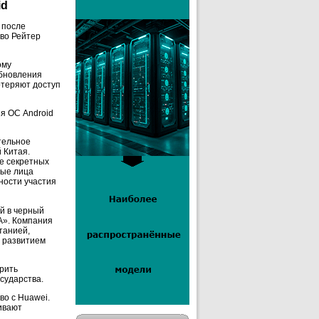
id
 после
тво Рейтер
ому
обновления
отеряют доступ
я ОС Android
тельное
 Китая.
е секретных
ные лица
ности участия
й в черный
А». Компания
танией,
с развитием
рить
сударства.
во с Huawei.
ивают