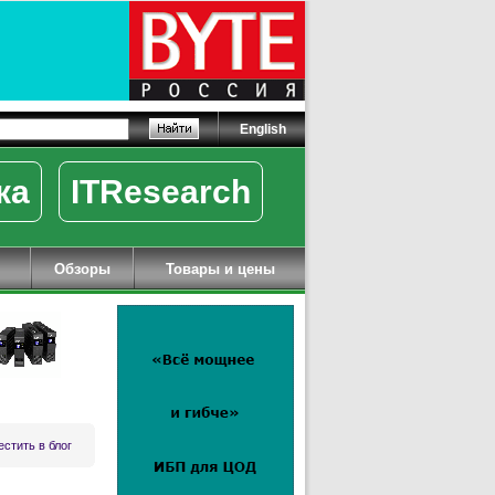
English
ка
ITResearch
Обзоры
Товары и цены
стить в блог