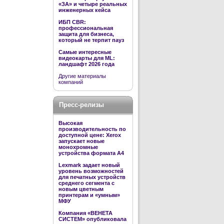
«ЗА» и четыре реальных
инженерных кейса
ИБП CBR:
профессиональная
защита для бизнеса,
который не терпит пауз
Самые интересные
видеокарты для ML:
ландшафт 2026 года
Другие материалы
компаний
Пресс-релизы
Высокая
производительность по
доступной цене: Xerox
запускает новые
монохромные
устройства формата А4
Lexmark задает новый
уровень возможностей
для печатных устройств
среднего сегмента с
новым цветным
принтерам и «умным»
МФУ
Компания «ВЕНЕТА
СИСТЕМ» опубликовала