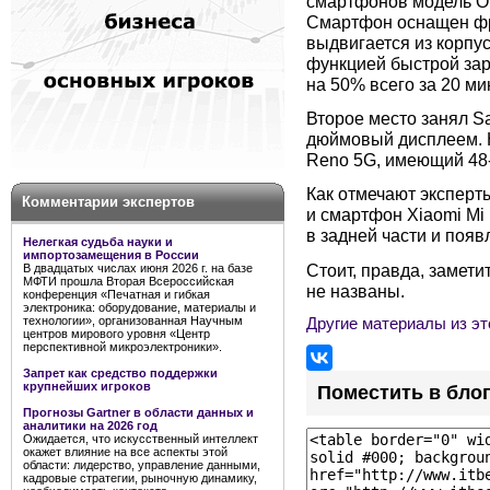
смартфонов модель On
Смартфон оснащен фр
выдвигается из корпу
функцией быстрой зар
на 50% всего за 20 ми
Второе место занял S
дюймовый дисплеем. 
Reno 5G, имеющий 48
Как отмечают эксперт
Комментарии экспертов
и смартфон Xiaomi Mi 
в задней части и появ
Нелегкая судьба науки и
импортозамещения в России
Стоит, правда, замети
В двадцатых числах июня 2026 г. на базе
МФТИ прошла Вторая Всероссийская
не названы.
конференция «Печатная и гибкая
электроника: оборудование, материалы и
технологии», организованная Научным
Другие материалы из эт
центров мирового уровня «Центр
перспективной микроэлектроники».
Запрет как средство поддержки
крупнейших игроков
Поместить в бло
Прогнозы Gartner в области данных и
аналитики на 2026 год
Ожидается, что искусственный интеллект
окажет влияние на все аспекты этой
области: лидерство, управление данными,
кадровые стратегии, рыночную динамику,