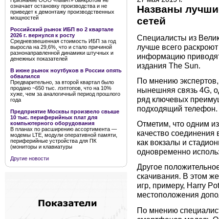
Признание ООО «Квант» банкротом не
означает остановку производства и не
Названы лучши
приведет к демонтажу производственных
мощностей
сетей
Российский рынок ИБП во 2 квартале
2026 г. вернулся к росту
Специалисты из Велик
Средневзвешенная стоимость ИБП за год
лучше всего раскроют
выросла на 29,6%, что и стало причиной
разнонаправленной динамики штучных и
информацию приводят
денежных показателей
издания The Sun.
В июне рынок ноутбуков в России опять
обвалился
По мнению экспертов,
Предварительно, за второй квартал было
продано ~650 тыс. лэптопов, что на 10%
нынешняя связь 4G, о
хуже, чем за аналогичный период прошлого
ряд ключевых преимущ
года
подходящий телефон.
Предприятие Москвы произвело свыше
10 тыс. периферийных плат для
Отметим, что одним и
компьютерного оборудования
В планах по расширению ассортимента —
качество соединения в
модемы LTE, модули оперативной памяти,
периферийные устройства для ПК
как вокзалы и стадион
(мониторы и клавиатуры
одновременно использ
Другие новости
Другое положительное
скачивания. В этом ж
игр, примеру, Harry Po
местоположения допо
По мнению специалист