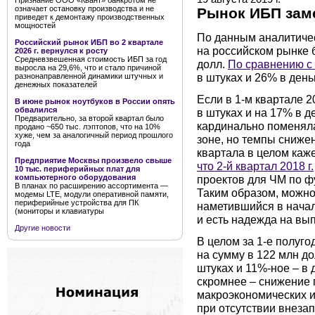
Признание ООО «Квант» банкротом не
означает остановку производства и не
Рынок ИБП зам
приведет к демонтажу производственных
мощностей
По данным аналитическ
Российский рынок ИБП во 2 квартале
на российском рынке 
2026 г. вернулся к росту
Средневзвешенная стоимость ИБП за год
долл.
По сравнению с
выросла на 29,6%, что и стало причиной
в штуках и 26% в день
разнонаправленной динамики штучных и
денежных показателей
Если в 1-м квартале 2
В июне рынок ноутбуков в России опять
обвалился
в штуках и на 17% в де
Предварительно, за второй квартал было
кардинально поменяла
продано ~650 тыс. лэптопов, что на 10%
хуже, чем за аналогичный период прошлого
зоне, но темпы сниже
года
квартала в целом каж
Предприятие Москвы произвело свыше
что 2-й квартал 2018 г.
10 тыс. периферийных плат для
проектов для ЧМ по фу
компьютерного оборудования
В планах по расширению ассортимента —
Таким образом, можно 
модемы LTE, модули оперативной памяти,
периферийные устройства для ПК
наметившийся в начале
(мониторы и клавиатуры
и есть надежда на вы
Другие новости
В целом за 1-е полуго
на сумму в 122 млн д
штуках и 11%-ное – в 
скромнее – снижение 
макроэкономических и
при отсутствии внеза