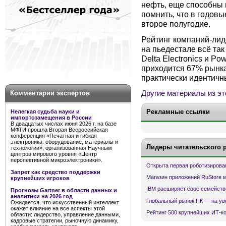
нефть, еще способны 
помнить, что в годов
второе полугодие.
Рейтинг компаний-лиде
на пьедестале всё так
Delta Electronics и P
приходится 67% рынка
практически идентичн
Другие материалы из эт
Комментарии экспертов
Рекламные ссылки
Нелегкая судьба науки и
импортозамещения в России
В двадцатых числах июня 2026 г. на базе
МФТИ прошла Вторая Всероссийская
конференция «Печатная и гибкая
электроника: оборудование, материалы и
Лидеры читательского 
технологии», организованная Научным
центров мирового уровня «Центр
перспективной микроэлектроники».
Открыта первая роботизирова
Запрет как средство поддержки
Магазин приложений RuStore 
крупнейших игроков
IBM расширяет свое семейств
Прогнозы Gartner в области данных и
аналитики на 2026 год
Глобальный рынок ПК — на ув
Ожидается, что искусственный интеллект
окажет влияние на все аспекты этой
Рейтинг 500 крупнейших ИТ-к
области: лидерство, управление данными,
кадровые стратегии, рыночную динамику,