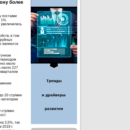
рону более
у поставки
а 1%
— увеличились
йств, в том
труйных
же являются
штучном
 периодом
ено около
а около 227
 кварталом
ражении
до 20 стр/мин
е категории
0 стр/мин
ост.
на 3,5%, так
 2018 г.