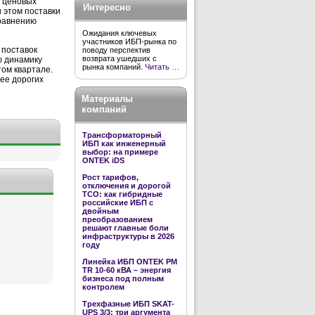
в ценовых
Интересно
и этом поставки
сравнению
Ожидания ключевых
участников ИБП-рынка по
 поставок
поводу перспектив
возврата ушедших с
ю динамику
рынка компаний.
Читать …
том квартале.
ее дорогих
Материалы
компаний
Трансформаторный
ИБП как инженерный
выбор: на примере
ONTEK iDS
Рост тарифов,
отключения и дорогой
TCO: как гибридные
российские ИБП с
двойным
преобразованием
решают главные боли
инфраструктуры в 2026
году
Линейка ИБП ONTEK PM
TR 10-60 кВА – энергия
бизнеса под полным
контролем
Трехфазные ИБП SKAT-
UPS 3/3: три аргумента