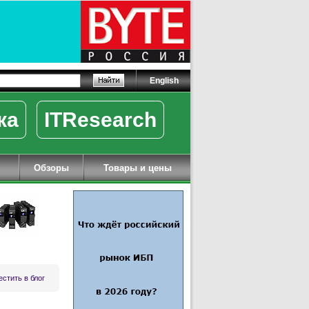
English
ка
ITResearch
Обзоры
Товары и цены
стить в блог