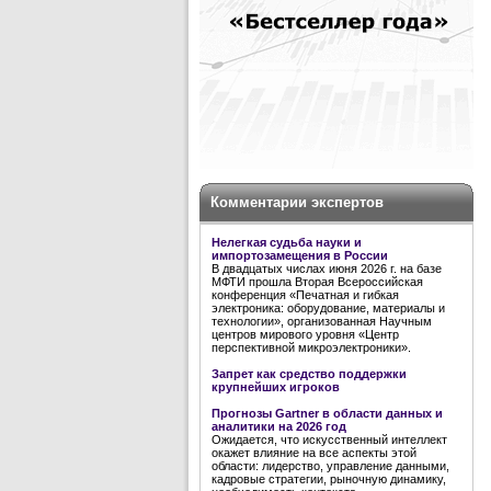
Комментарии экспертов
Нелегкая судьба науки и
импортозамещения в России
В двадцатых числах июня 2026 г. на базе
МФТИ прошла Вторая Всероссийская
конференция «Печатная и гибкая
электроника: оборудование, материалы и
технологии», организованная Научным
центров мирового уровня «Центр
перспективной микроэлектроники».
Запрет как средство поддержки
крупнейших игроков
Прогнозы Gartner в области данных и
аналитики на 2026 год
Ожидается, что искусственный интеллект
окажет влияние на все аспекты этой
области: лидерство, управление данными,
кадровые стратегии, рыночную динамику,