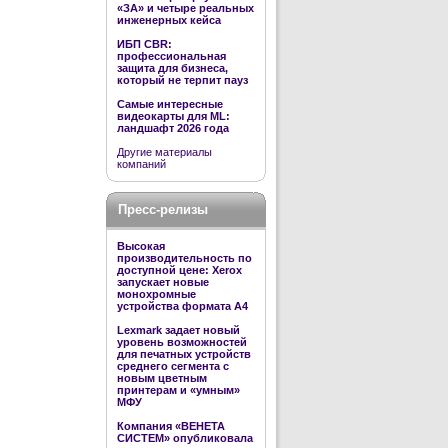
«ЗА» и четыре реальных
инженерных кейса
ИБП CBR:
профессиональная
защита для бизнеса,
который не терпит пауз
Самые интересные
видеокарты для ML:
ландшафт 2026 года
Другие материалы
компаний
Пресс-релизы
Высокая
производительность по
доступной цене: Xerox
запускает новые
монохромные
устройства формата А4
Lexmark задает новый
уровень возможностей
для печатных устройств
среднего сегмента с
новым цветным
принтерам и «умным»
МФУ
Компания «ВЕНЕТА
СИСТЕМ» опубликовала