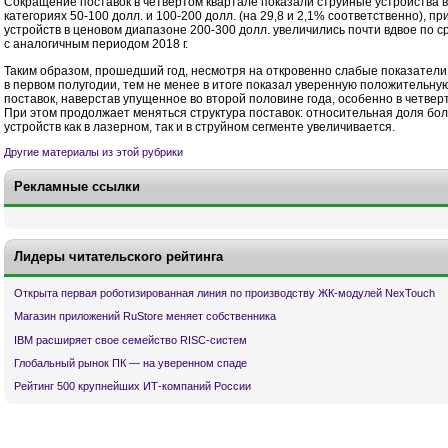
Сокращение поставок в четвертом квартале показали струйные устройства 
категориях 50-100 долл. и 100-200 долл. (на 29,8 и 2,1% соответственно), пр
устройств в ценовом диапазоне 200-300 долл. увеличились почти вдвое по 
с аналогичным периодом 2018 г.
Таким образом, прошедший год, несмотря на откровенно слабые показатели
в первом полугодии, тем не менее в итоге показал уверенную положительну
поставок, наверстав упущенное во второй половине года, особенно в четвер
При этом продолжает меняться структура поставок: относительная доля бол
устройств как в лазерном, так и в струйном сегменте увеличивается.
Другие материалы из этой рубрики
Рекламные ссылки
Лидеры читательского рейтинга
Открыта первая роботизированная линия по производству ЖК-модулей NexTouch
Магазин приложений RuStore меняет собственника
IBM расширяет свое семейство RISC-систем
Глобальный рынок ПК — на уверенном спаде
Рейтинг 500 крупнейших ИТ-компаний России