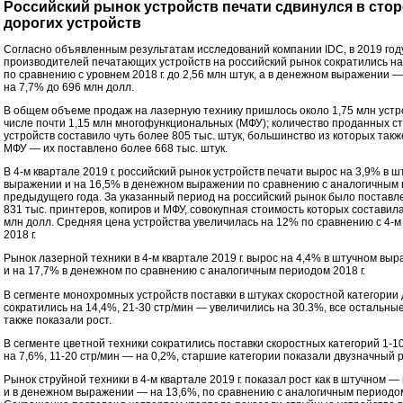
Российский рынок устройств печати сдвинулся в сто
дорогих устройств
Согласно объявленным результатам исследований компании IDC, в 2019 год
производителей печатающих устройств на российский рынок сократились н
по сравнению с уровнем 2018 г. до 2,56 млн штук, а в денежном выражении 
на 7,7% до 696 млн долл.
В общем объеме продаж на лазерную технику пришлось около 1,75 млн устро
числе почти 1,15 млн многофункциональных (МФУ); количество проданных с
устройств составило чуть более 805 тыс. штук, большинство из которых так
МФУ — их поставлено более 668 тыс. штук.
В 4-м квартале 2019 г. российский рынок устройств печати вырос на 3,9% в 
выражении и на 16,5% в денежном выражении по сравнению с аналогичным
предыдущего года. За указанный период на российский рынок было поставл
831 тыс. принтеров, копиров и МФУ, совокупная стоимость которых составил
млн долл. Средняя цена устройства увеличилась на 12% по сравнению с 4-м
2018 г.
Рынок лазерной техники в 4-м квартале 2019 г. вырос на 4,4% в штучном вы
и на 17,7% в денежном по сравнению с аналогичным периодом 2018 г.
В сегменте монохромных устройств поставки в штуках скоростной категории 
сократились на 14,4%, 21-30 стр/мин — увеличились на 30.3%, все остальны
также показали рост.
В сегменте цветной техники сократились поставки скоростных категорий 1-1
на 7,6%, 11-20 стр/мин — на 0,2%, старшие категории показали двузначный р
Рынок струйной техники в 4-м квартале 2019 г. показал рост как в штучном — 
и в денежном выражении — на 13,6%, по сравнению с аналогичным периодом