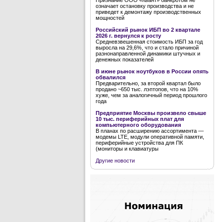
Признание ООО «Квант» банкротом не
означает остановку производства и не
приведет к демонтажу производственных
мощностей
Российский рынок ИБП во 2 квартале
2026 г. вернулся к росту
Средневзвешенная стоимость ИБП за год
выросла на 29,6%, что и стало причиной
разнонаправленной динамики штучных и
денежных показателей
В июне рынок ноутбуков в России опять
обвалился
Предварительно, за второй квартал было
продано ~650 тыс. лэптопов, что на 10%
хуже, чем за аналогичный период прошлого
года
Предприятие Москвы произвело свыше
10 тыс. периферийных плат для
компьютерного оборудования
В планах по расширению ассортимента —
модемы LTE, модули оперативной памяти,
периферийные устройства для ПК
(мониторы и клавиатуры
Другие новости