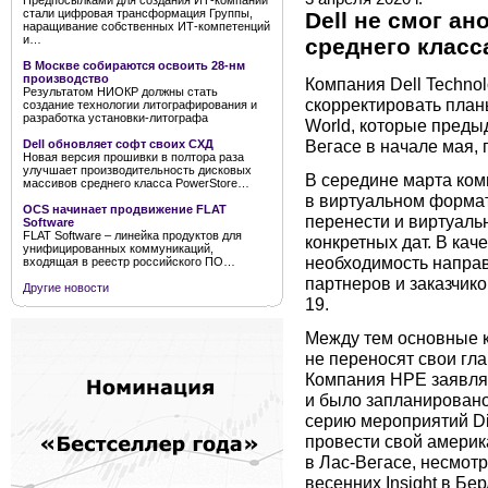
Предпосылками для создания ИТ-компании
стали цифровая трансформация Группы,
Dell не смог а
наращивание собственных ИТ-компетенций
и…
среднего класс
В Москве собираются освоить 28-нм
производство
Компания Dell Techno
Результатом НИОКР должны стать
скорректировать план
создание технологии литографирования и
разработка установки-литографа
World, которые преды
Вегасе в начале мая
Dell обновляет софт своих СХД
Новая версия прошивки в полтора раза
улучшает производительность дисковых
В середине марта комп
массивов среднего класса PowerStore…
в виртуальном формат
OCS начинает продвижение FLAT
перенести и виртуаль
Software
FLAT Software – линейка продуктов для
конкретных дат. В ка
унифицированных коммуникаций,
необходимость направ
входящая в реестр российского ПО…
партнеров и заказчико
Другие новости
19.
Между тем основные к
не переносят свои гл
Компания HPE заявляет
и было запланировано
серию мероприятий Di
провести свой америка
в Лас-Вегасе, несмот
весенних Insight в Бе