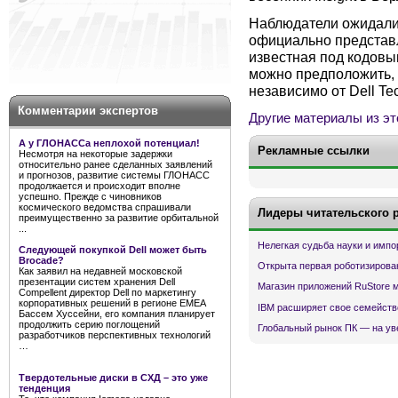
Наблюдатели ожидали, 
официально представл
известная под кодов
можно предположить, 
независимо от Dell Te
Комментарии экспертов
Другие материалы из эт
А у ГЛОНАССа неплохой потенциал!
Рекламные ссылки
Несмотря на некоторые задержки
относительно ранее сделанных заявлений
и прогнозов, развитие системы ГЛОНАСС
продолжается и происходит вполне
успешно. Прежде с чиновников
космического ведомства спрашивали
Лидеры читательского 
преимущественно за развитие орбитальной
...
Нелегкая судьба науки и имп
Следующей покупкой Dell может быть
Brocade?
Открыта первая роботизирова
Как заявил на недавней московской
презентации систем хранения Dell
Магазин приложений RuStore 
Compellent директор Dell по маркетингу
корпоративных решений в регионе EMEA
IBM расширяет свое семейств
Бассем Хуссейни, его компания планирует
продолжить серию поглощений
Глобальный рынок ПК — на ув
разработчиков перспективных технологий
…
Твердотельные диски в СХД – это уже
тенденция