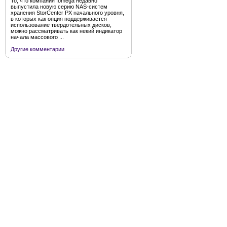
То, что компания Iomega недавно
выпустила новую серию NAS-систем
хранения StorCenter PX начального уровня,
в которых как опция поддерживается
использование твердотельных дисков,
можно рассматривать как некий индикатор
начала массового ...
Другие комментарии