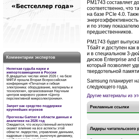
PM1743 составляет до
соответственно, что та
на базе PCIe 4.0. Так
энергоэффективность 
и по этому показател
предшественников.
PM1743 будет выпуска
Тбайт и доступен как
и в специальном 3-д
Комментарии экспертов
дисков Enterprise and
который позволяет уд
Нелегкая судьба науки и
твердотельной памяти
импортозамещения в России
В двадцатых числах июня 2026 г. на базе
МФТИ прошла Вторая Всероссийская
Samsung планирует на
конференция «Печатная и гибкая
следующего года.
электроника: оборудование, материалы и
технологии», организованная Научным
центров мирового уровня «Центр
Другие материалы из эт
перспективной микроэлектроники».
Запрет как средство поддержки
Рекламные ссылки
крупнейших игроков
Прогнозы Gartner в области данных и
аналитики на 2026 год
Ожидается, что искусственный интеллект
окажет влияние на все аспекты этой
Лидеры читательского 
области: лидерство, управление данными,
кадровые стратегии, рыночную динамику,