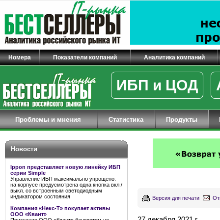
Номера
Показатели компаний
Аналитика компаний
ИБП и ЦОД
Проблемы и мнения
Статистика
Продукты
Новости
Ippon представляет новую линейку ИБП
серии Simple
Управление ИБП максимально упрощено:
на корпусе предусмотрена одна кнопка вкл./
выкл. со встроенным светодиодным
индикатором состояния
Версия для печати
От
Компания «Некс-Т» покупает активы
ООО «Квант»
27 декабря 2021 г.