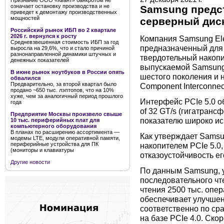
Признание ООО «Квант» банкротом не
означает остановку производства и не
Samsung предс
приведет к демонтажу производственных
мощностей
серверный диск 
Российский рынок ИБП во 2 квартале
2026 г. вернулся к росту
Компания Samsung Ele
Средневзвешенная стоимость ИБП за год
предназначенный для 
выросла на 29,6%, что и стало причиной
разнонаправленной динамики штучных и
твердотельный накоп
денежных показателей
выпускаемой Samsung
В июне рынок ноутбуков в России опять
шестого поколения и 
обвалился
Предварительно, за второй квартал было
Component Interconnect
продано ~650 тыс. лэптопов, что на 10%
хуже, чем за аналогичный период прошлого
Интерфейс PCIe 5.0 о
года
of 32 GT/s (гигатранс
Предприятие Москвы произвело свыше
показателю широко ис
10 тыс. периферийных плат для
компьютерного оборудования
В планах по расширению ассортимента —
Как утверждает Samsu
модемы LTE, модули оперативной памяти,
периферийные устройства для ПК
накопителем PCIe 5.0
(мониторы и клавиатуры
отказоустойчивость е
Другие новости
По данным Samsung, 
последовательного чт
чтения 2500 тыс. опер
обеспечивает улучшени
соответственно по ср
на базе PCIe 4.0. Ск