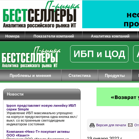
Номера
Показатели компаний
Аналитика компаний
ИБП и ЦОД
Проблемы и мнения
Статистика
Продукты
Новости
Ippon представляет новую линейку ИБП
серии Simple
Управление ИБП максимально упрощено:
на корпусе предусмотрена одна кнопка вкл./
выкл. со встроенным светодиодным
индикатором состояния
Версия для печати
От
Компания «Некс-Т» покупает активы
ООО «Квант»
19 января 2022 г.