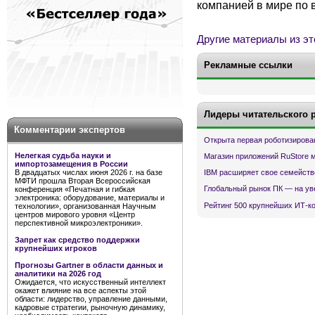
компанией в мире по в
Другие материалы из эт
Рекламные ссылки
Лидеры читательского 
Комментарии экспертов
Открыта первая роботизирова
Нелегкая судьба науки и
Магазин приложений RuStore 
импортозамещения в России
В двадцатых числах июня 2026 г. на базе
IBM расширяет свое семейств
МФТИ прошла Вторая Всероссийская
Глобальный рынок ПК — на ув
конференция «Печатная и гибкая
электроника: оборудование, материалы и
Рейтинг 500 крупнейших ИТ-к
технологии», организованная Научным
центров мирового уровня «Центр
перспективной микроэлектроники».
Запрет как средство поддержки
крупнейших игроков
Прогнозы Gartner в области данных и
аналитики на 2026 год
Ожидается, что искусственный интеллект
окажет влияние на все аспекты этой
области: лидерство, управление данными,
кадровые стратегии, рыночную динамику,