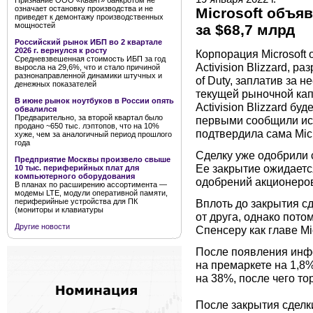
Признание ООО «Квант» банкротом не
означает остановку производства и не
Microsoft объяв
приведет к демонтажу производственных
мощностей
за $68,7 млрд
Российский рынок ИБП во 2 квартале
2026 г. вернулся к росту
Корпорация Microsoft
Средневзвешенная стоимость ИБП за год
Activision Blizzard, ра
выросла на 29,6%, что и стало причиной
разнонаправленной динамики штучных и
of Duty, заплатив за 
денежных показателей
текущей рыночной кап
В июне рынок ноутбуков в России опять
Activision Blizzard б
обвалился
Предварительно, за второй квартал было
первыми сообщили исто
продано ~650 тыс. лэптопов, что на 10%
подтвердила сама Micr
хуже, чем за аналогичный период прошлого
года
Сделку уже одобрили 
Предприятие Москвы произвело свыше
Ее закрытие ожидаетс
10 тыс. периферийных плат для
компьютерного оборудования
одобрений акционеров 
В планах по расширению ассортимента —
модемы LTE, модули оперативной памяти,
периферийные устройства для ПК
Вплоть до закрытия с
(мониторы и клавиатуры
от друга, однако потом
Другие новости
Спенсеру как главе Mi
После появления инфо
на премаркете на 1,8%
на 38%, после чего то
После закрытия сделки