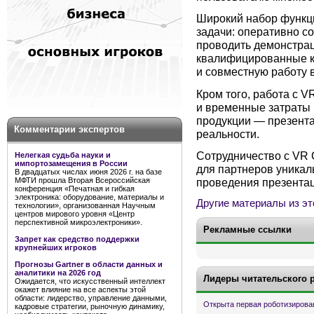
Широкий набор функц
задачи: оперативно со
проводить демонстрац
квалифицированные к
и совместную работу 
Кром того, работа с 
и временные затраты 
продукции — презента
Комментарии экспертов
реальности.
Сотрудничество с VR
Нелегкая судьба науки и
импортозамещения в России
для партнеров уникал
В двадцатых числах июня 2026 г. на базе
МФТИ прошла Вторая Всероссийская
проведения презентац
конференция «Печатная и гибкая
электроника: оборудование, материалы и
Другие материалы из эт
технологии», организованная Научным
центров мирового уровня «Центр
перспективной микроэлектроники».
Рекламные ссылки
Запрет как средство поддержки
крупнейших игроков
Прогнозы Gartner в области данных и
аналитики на 2026 год
Лидеры читательского 
Ожидается, что искусственный интеллект
окажет влияние на все аспекты этой
области: лидерство, управление данными,
Открыта первая роботизирова
кадровые стратегии, рыночную динамику,