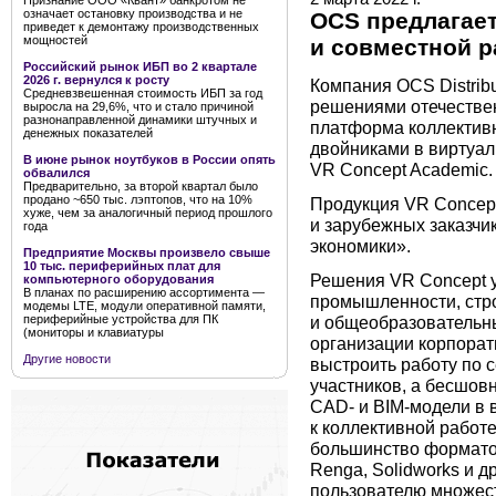
Признание ООО «Квант» банкротом не
означает остановку производства и не
OCS предлагает
приведет к демонтажу производственных
мощностей
и совместной 
Российский рынок ИБП во 2 квартале
2026 г. вернулся к росту
Компания OCS Distrib
Средневзвешенная стоимость ИБП за год
решениями отечествен
выросла на 29,6%, что и стало причиной
разнонаправленной динамики штучных и
платформа коллектив
денежных показателей
двойниками в виртуал
В июне рынок ноутбуков в России опять
VR Concept Academic.
обвалился
Предварительно, за второй квартал было
продано ~650 тыс. лэптопов, что на 10%
Продукция VR Concept
хуже, чем за аналогичный период прошлого
и зарубежных заказчи
года
экономики».
Предприятие Москвы произвело свыше
10 тыс. периферийных плат для
Решения VR Concept 
компьютерного оборудования
В планах по расширению ассортимента —
промышленности, стро
модемы LTE, модули оперативной памяти,
периферийные устройства для ПК
и общеобразовательны
(мониторы и клавиатуры
организации корпорат
Другие новости
выстроить работу по 
участников, а бесшов
CAD- и BIM-модели в 
к коллективной работ
большинство формато
Renga, Solidworks и д
пользователю множест