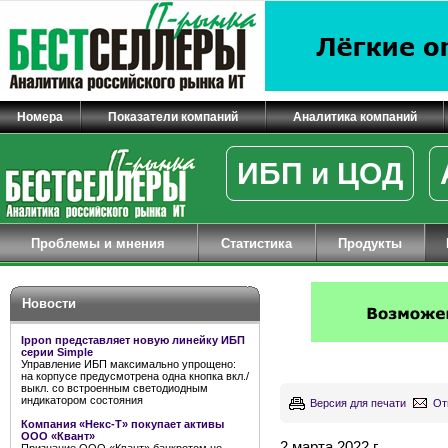
Номера
Показатели компаний
Аналитика компаний
ИБП и ЦОД
Проблемы и мнения
Статистика
Продукты
Новости
Ippon представляет новую линейку ИБП
серии Simple
Управление ИБП максимально упрощено:
на корпусе предусмотрена одна кнопка вкл./
выкл. со встроенным светодиодным
индикатором состояния
Версия для печати
От
Компания «Некс-Т» покупает активы
ООО «Квант»
2 марта 2022 г.